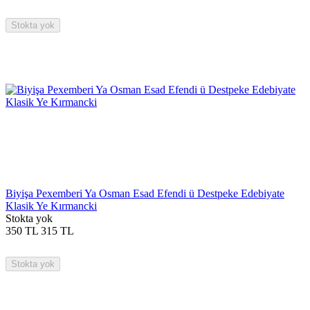
Stokta yok
Biyişa Pexemberi Ya Osman Esad Efendi ü Destpeke Edebiyate
Klasik Ye Kırmancki
Stokta yok
350
TL
315
TL
Stokta yok