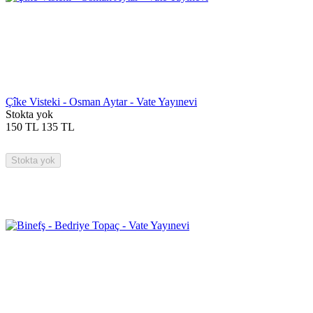
Çîke Visteki - Osman Aytar - Vate Yayınevi
Stokta yok
150
TL
135
TL
Stokta yok