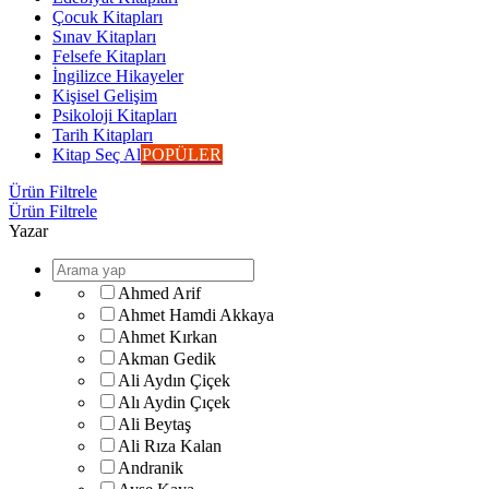
Çocuk Kitapları
Sınav Kitapları
Felsefe Kitapları
İngilizce Hikayeler
Kişisel Gelişim
Psikoloji Kitapları
Tarih Kitapları
Kitap Seç Al
POPÜLER
Ürün Filtrele
Ürün Filtrele
Yazar
Ahmed Arif
Ahmet Hamdi Akkaya
Ahmet Kırkan
Akman Gedik
Ali Aydın Çiçek
Alı Aydin Çıçek
Ali Beytaş
Ali Rıza Kalan
Andranik