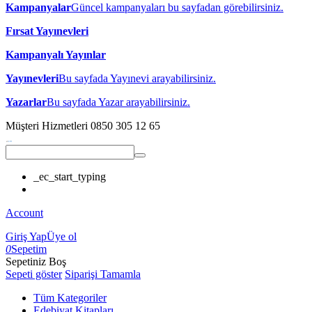
Kampanyalar
Güncel kampanyaları bu sayfadan görebilirsiniz.
Fırsat Yayınevleri
Kampanyalı Yayınlar
Yayınevleri
Bu sayfada Yayınevi arayabilirsiniz.
Yazarlar
Bu sayfada Yazar arayabilirsiniz.
Müşteri Hizmetleri
0850 305 12 65
_ec_start_typing
Account
Giriş Yap
Üye ol
0
Sepetim
Sepetiniz Boş
Sepeti göster
Siparişi Tamamla
Tüm Kategoriler
Edebiyat Kitapları