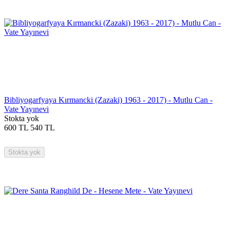
Bibliyogarfyaya Kırmancki (Zazaki) 1963 - 2017) - Mutlu Can -
Vate Yayınevi
Stokta yok
600
TL
540
TL
Stokta yok