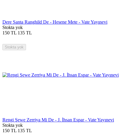
Dere Santa Ranghild De - Hesene Mete - Vate Yayınevi
Stokta yok
150
TL
135
TL
Stokta yok
Rengi Şewe Zerriya Mi De - J. İhsan Espar - Vate Yayınevi
Stokta yok
150
TL
135
TL