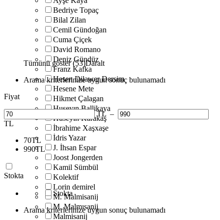
Ayşe Kaya
Bedriye Topaç
Bilal Zilan
Cemil Gündoğan
Cuma Çiçek
David Romano
Deniz Gündüz
Tümünü göster (53)
Daralt
Franz Kafka
Hesen Dilawer Dersim
Arama kriterlerinize uygun sonuç bulunamadı
Hesene Mete
Fiyat
Hikmet Çalagan
Huseyın Ballikaya
TL
–
Huseyin Karakaş
TL
İbrahime Xaşxaşe
İdris Yazar
70
TL
J. İhsan Espar
990
TL
Joost Jongerden
Kamil Sümbül
Stokta
Kolektif
Lorin demirel
Stokta
M. Malmisanij
M. Malmısanij
Arama kriterlerinize uygun sonuç bulunamadı
Malmisanij