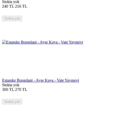
Stokta yok
240
TL
216
TL
Stokta yok
Estanıke Bongılani - Ayşe Kaya - Vate Yayınevi
Stokta yok
300
TL
270
TL
Stokta yok