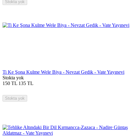
Stokta yok
Ti Ke Şona Kulme Wele Biya - Nevzat Gedik - Vate Yayınevi
Stokta yok
150
TL
135
TL
Stokta yok