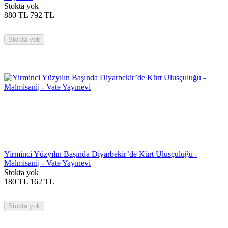
Stokta yok
880
TL
792
TL
Stokta yok
Yirminci Yüzyılın Başında Diyarbekir’de Kürt Ulusçuluğu -
Malmisanij - Vate Yayınevi
Stokta yok
180
TL
162
TL
Stokta yok