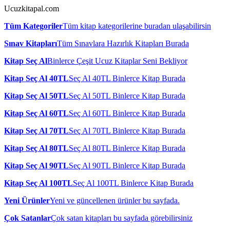
Ucuzkitapal.com
Tüm Kategoriler
Tüm kitap kategorilerine buradan ulaşabilirsin
Sınav Kitapları
Tüm Sınavlara Hazırlık Kitapları Burada
Kitap Seç Al
Binlerce Çeşit Ucuz Kitaplar Seni Bekliyor
Kitap Seç Al 40TL
Seç Al 40TL Binlerce Kitap Burada
Kitap Seç Al 50TL
Seç Al 50TL Binlerce Kitap Burada
Kitap Seç Al 60TL
Seç Al 60TL Binlerce Kitap Burada
Kitap Seç Al 70TL
Seç Al 70TL Binlerce Kitap Burada
Kitap Seç Al 80TL
Seç Al 80TL Binlerce Kitap Burada
Kitap Seç Al 90TL
Seç Al 90TL Binlerce Kitap Burada
Kitap Seç Al 100TL
Seç Al 100TL Binlerce Kitap Burada
Yeni Ürünler
Yeni ve güncellenen ürünler bu sayfada.
Çok Satanlar
Çok satan kitapları bu sayfada görebilirsiniz