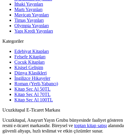
İthaki Yayınları
Martı Yayınları
Maviçatı Yayınları
Timaş Yayınları
Olympia Yayınları
Yapı Kredi Yayınları
Kategoriler
Edebiyat Kitapları
Felsefe Kitapları
Çocuk Kitapları
Kişisel Gelişim
Dünya Klasikleri
İngilizce Hikayeler
Roman (Yerli-Yabancı)
Kitap Seç Al 50TL
Kitap Seç Al 70TL
Kitap Seç Al 100TL
Ucuzkitapal E-Ticaret Markası
Ucuzkitapal, Anayurt Yayın Grubu bünyesinde faaliyet gösteren
resmi e-ticaret markasıdır. Bireysel ve
toptan kitap satışı
alanında
güvenli altyapı, hızlı teslimat ve etkin çözümler sunar.