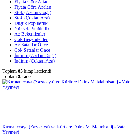
Fiyata Göre Artan
Fiyata Göre Azalan
Stok (Azdan Çoğa)
Stok (Çoktan Aza)
Düşük Popülerlik
Yüksek Popülerlik
Az Beğenilenler
Çok Beğenilenler
Az Satanlar Önce
Çok Satanlar Önce
İndirim (Azdan Çoğa)
İndirim (Çoktan Aza)
Toplam
85
kitap listelendi
Toplam
85
adet
Kırmanccaya (Zazacaya) ve Kürtlere Dair - M. Malmisanij - Vate
Yayınevi