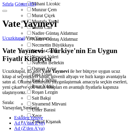
Mihani Licokic
Sıfırla
Göster (85)
Munzur Çem
Murat Çiçek
Vate Yayınevi
Mustafa Topal
Mutlu Can
Nadire Güntaş Aldatmaz
Ucuzkitapal
/
Vate Yayınevi
Nadire Guntaş Aldatmaz
Necmettin Büyükkaya
Vate Yayınevi - Türkiye'nin En Uygun
Nevzat Gedik
Newzat Valeri
Fiyatlı Kitapçısı
Nurettin Beltekin
Osman Aytar
Ucuzkitapal, 85 adet
Vate Yayınevi
ile her bütçeye uygun ucuz
Paşa Uzun
kitap al seçenekleri sunar, güvenli altyapı ve hızlı kargo avantajıyla
Paul J. White
satın al. Okuma kültürünü yaygınlaştırmak amacıyla seçkin eserleri,
Pınar Yıldız
yeni çıkan ve çok satan kitapları en avantajlı fiyatlarla kapınıza
Roşan Lezgin
ulaştırıyoruz.
Sait Bakşi
Sırala:
Siyamend Mirvani
Varsayılan Sıralama
Umer Barasi
Xece
Eskiden Yeniye
Zulkuf Kişanak
Ad (A'dan Z'ye)
Ad (Z'den A'ya)