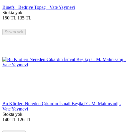
Binefş - Bedriye Topaç - Vate Yayınevi
Stokta yok
150
TL
135
TL
Stokta yok
Bu Kürtleri Nereden Çıkardın İsmail Beşikçi? - M. Malmısanij -
Vate Yayınevi
Stokta yok
140
TL
126
TL