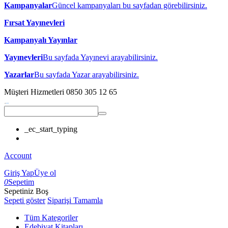
Kampanyalar
Güncel kampanyaları bu sayfadan görebilirsiniz.
Fırsat Yayınevleri
Kampanyalı Yayınlar
Yayınevleri
Bu sayfada Yayınevi arayabilirsiniz.
Yazarlar
Bu sayfada Yazar arayabilirsiniz.
Müşteri Hizmetleri
0850 305 12 65
_ec_start_typing
Account
Giriş Yap
Üye ol
0
Sepetim
Sepetiniz Boş
Sepeti göster
Siparişi Tamamla
Tüm Kategoriler
Edebiyat Kitapları