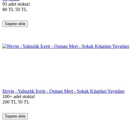
95 adet stokta!
80
TL
50
TL
Sepete ekle
Hevin - Yalnızlık İçerir - Osman Mert - Sokak Kitapları Yayınları
100+ adet stokta!
200
TL
50
TL
Sepete ekle