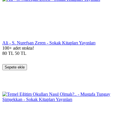
Ali - S. Nurefşan Zeren - Sokak Kitapları Yayınları
100+ adet stokta!
80
TL
50
TL
Sepete ekle