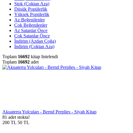
Stok (Çoktan Aza)
Düşük Popülerlik
Yüksek Popülerlik
Az Beğenilenler
Çok Beğenilenler
Az Satanlar Önce
Çok Satanlar Önce
İndirim (Azdan Çoğa)
İndirim (Çoktan Aza)
Toplam
16692
kitap listelendi
Toplam
16692
adet
Akuaterra Yolcuları - Bernd Perplies - Siyah Kitap
81 adet stokta!
200
TL
50
TL