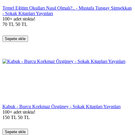
Temel Eğitim Okulları Nasıl Olmalı?.. - Mustafa Tungay Şimşekkan
- Sokak Kitapları Yayınları
100+ adet stokta!
70
TL
50
TL
Sepete ekle
Kabuk - Burcu Korkmaz Özgüney - Sokak Kitapları Yayınları
100+ adet stokta!
150
TL
50
TL
Sepete ekle