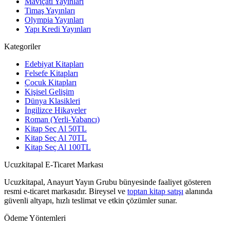
Maviçatı Yayınları
Timaş Yayınları
Olympia Yayınları
Yapı Kredi Yayınları
Kategoriler
Edebiyat Kitapları
Felsefe Kitapları
Çocuk Kitapları
Kişisel Gelişim
Dünya Klasikleri
İngilizce Hikayeler
Roman (Yerli-Yabancı)
Kitap Seç Al 50TL
Kitap Seç Al 70TL
Kitap Seç Al 100TL
Ucuzkitapal E-Ticaret Markası
Ucuzkitapal, Anayurt Yayın Grubu bünyesinde faaliyet gösteren
resmi e-ticaret markasıdır. Bireysel ve
toptan kitap satışı
alanında
güvenli altyapı, hızlı teslimat ve etkin çözümler sunar.
Ödeme Yöntemleri