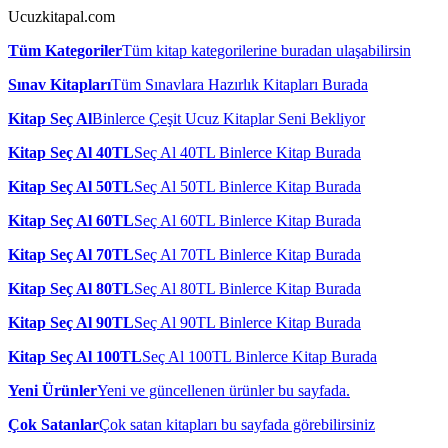
Ucuzkitapal.com
Tüm Kategoriler
Tüm kitap kategorilerine buradan ulaşabilirsin
Sınav Kitapları
Tüm Sınavlara Hazırlık Kitapları Burada
Kitap Seç Al
Binlerce Çeşit Ucuz Kitaplar Seni Bekliyor
Kitap Seç Al 40TL
Seç Al 40TL Binlerce Kitap Burada
Kitap Seç Al 50TL
Seç Al 50TL Binlerce Kitap Burada
Kitap Seç Al 60TL
Seç Al 60TL Binlerce Kitap Burada
Kitap Seç Al 70TL
Seç Al 70TL Binlerce Kitap Burada
Kitap Seç Al 80TL
Seç Al 80TL Binlerce Kitap Burada
Kitap Seç Al 90TL
Seç Al 90TL Binlerce Kitap Burada
Kitap Seç Al 100TL
Seç Al 100TL Binlerce Kitap Burada
Yeni Ürünler
Yeni ve güncellenen ürünler bu sayfada.
Çok Satanlar
Çok satan kitapları bu sayfada görebilirsiniz