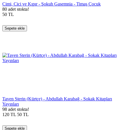
Cimi, Cici ve Kıpır - Şokuh Gasemnia - Timaş Çocuk
80 adet stokta!
50
TL
Sepete ekle
Taven Sterin (Kürtçe) - Abdullah Karabağ - Sokak Kitapları
Yayınları
98 adet stokta!
120
TL
50
TL
Sepete ekle