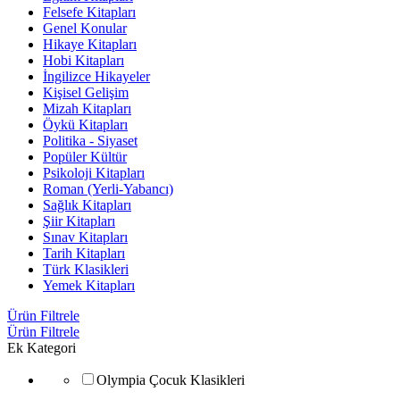
Felsefe Kitapları
Genel Konular
Hikaye Kitapları
Hobi Kitapları
İngilizce Hikayeler
Kişisel Gelişim
Mizah Kitapları
Öykü Kitapları
Politika - Siyaset
Popüler Kültür
Psikoloji Kitapları
Roman (Yerli-Yabancı)
Sağlık Kitapları
Şiir Kitapları
Sınav Kitapları
Tarih Kitapları
Türk Klasikleri
Yemek Kitapları
Ürün Filtrele
Ürün Filtrele
Ek Kategori
Olympia Çocuk Klasikleri