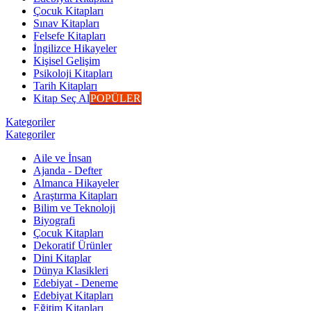
Çocuk Kitapları
Sınav Kitapları
Felsefe Kitapları
İngilizce Hikayeler
Kişisel Gelişim
Psikoloji Kitapları
Tarih Kitapları
Kitap Seç Al
POPÜLER
Kategoriler
Kategoriler
Aile ve İnsan
Ajanda - Defter
Almanca Hikayeler
Araştırma Kitapları
Bilim ve Teknoloji
Biyografi
Çocuk Kitapları
Dekoratif Ürünler
Dini Kitaplar
Dünya Klasikleri
Edebiyat - Deneme
Edebiyat Kitapları
Eğitim Kitapları