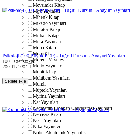
Mevsimler Kitap
Mgv Yayınları
Mihenk Kitap
Mikado Yayınları
Minotor Kitap
Mirhan Kitap
Mitra Yayınları
Mona Kitap
MonoKL
Psikoloji (100 Büyük Fikir) - Tuğrul Dursun - Anayurt Yayınları
Morena Yayınevi
100+ adet stokta!
Motto Yayınları
200
TL
100
TL
Muhit Kitap
Multibem Yayınları
Sepete ekle
Mundi
Müptela Yayınları
Myrina Yayınları
Nar Yayınları
Necmettin Erbakan Üniversitesi Yayınları
Nemesis Kitap
Nesil Yayınları
Nika Yayınevi
Nobel Akademik Yayıncılık