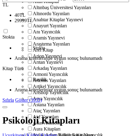
Altın Kitaplar
TL
Altınbaş Üniversitesi Yayınları
Altınordu Yayınları
40
TL
Anahtar Kitaplar Yayınevi
29999
TL
Anayurt Yayınları
Anı Yayıncılık
Stokta
Aramis Yayınevi
Araştırma Yayınları
Stokta
Arel Kitap
Arion Yayınevi
Arama kriterlerinize uygun sonuç bulunamadı
Arıtan Yayınevi
Arkadaş Yayınları
Kitap Türü
Armoni Yayıncılık
Bayilik
Artemis Yayınları
Artikel Yayıncılık
Arama kriterlerinize uygun sonuç bulunamadı
Artshop Yayıncılık
Arya Yayıncılık
Sıfırla
Göster (3935)
Astana Yayınları
Ataç Yayınları
Atıf Yayınları
Psikoloji Kitapları
Atlas Akademi
Aura Kitapları
Aylak Adam Kültür Sanat Yayıncılık
Ucuzkitapal
/
Kültür Kitapları
/
Psikoloji Kitapları