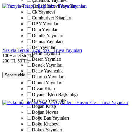
Çitlembik Yayınevi
Çizgi Kitabevi Yayınları
Ck Yayınevi
Cumhuriyet Kitapları
DBY Yayınları
Dem Yayınları
Demlik Yayınları
Demos Yayınları
Der Yayınları
Yazıyla Terapi - Ezgi Yaz - Truva Yayınları
Derin Yayınları
100+ adet stokta!
Desen Yayınları
200
TL
50
TL
Destek Yayınları
Detay Yayıncılık
Sepete ekle
Dharma Yayınları
Dipnot Yayınları
Divan Kitap
Diyanet İşleri Başkanlığı
Diyojen Yayıncılık
Doğan Kitap
Doğan Novus
Doğu Batı Yayınları
Doğu Kitabevi
Dokuz Yayınları