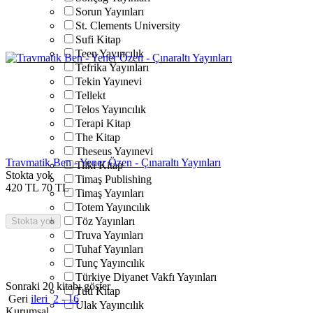
Sorun Yayınları
St. Clements University
Sufi Kitap
Teen Yayıncılık
Tefrika Yayınları
Tekin Yayınevi
Tellekt
Telos Yayıncılık
Terapi Kitap
The Kitap
Theseus Yayınevi
Travmatik Ben - Yener Özen - Çınaraltı Yayınları
Tilki Kitap
Stokta yok
Timaş Publishing
420
TL
70
TL
Timaş Yayınları
Totem Yayıncılık
Töz Yayınları
Stokta yok
Truva Yayınları
Tuhaf Yayınları
Tunç Yayıncılık
Türkiye Diyanet Vakfı Yayınları
Sonraki 20 kitabı göster
Tuti Kitap
Geri
ileri
2 - 16
Ulak Yayıncılık
Kurumsal