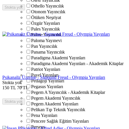
Ötesi Yayıncılık
Othello Yayıncılık
Stokta yok
Otonom Yayıncılık
Ötüken Neşriyat
Özgür Yayınları
Pales Yayıncılık
Palme Yayıncılık
Paloma Yayınevi
Pan Yayıncılık
Panama Yayıncılık
Paradigma Akademi Yayınları
Paradigma Akademi Yayınları - Akademik Kitaplar
Patriot Yayınları
Payel Yayınları
Psikanaliz Üzerine - Sigmund Freud - Olympia Yayınları
Pedagoji Yayınları
Stokta yok
Pegasus Yayınları
150
TL
70
TL
Pegem A Yayıncılık - Akademik Kitaplar
Pegem Akademi Yayıncılık
Stokta yok
Pegem Akademi Yayınları
Pelikan Tıp Teknik Yayıncılık
Pena Yayınları
Pencere Sağlık Eğitim Yayınları
Perseus