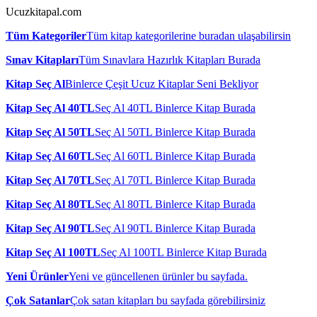
Ucuzkitapal.com
Tüm Kategoriler
Tüm kitap kategorilerine buradan ulaşabilirsin
Sınav Kitapları
Tüm Sınavlara Hazırlık Kitapları Burada
Kitap Seç Al
Binlerce Çeşit Ucuz Kitaplar Seni Bekliyor
Kitap Seç Al 40TL
Seç Al 40TL Binlerce Kitap Burada
Kitap Seç Al 50TL
Seç Al 50TL Binlerce Kitap Burada
Kitap Seç Al 60TL
Seç Al 60TL Binlerce Kitap Burada
Kitap Seç Al 70TL
Seç Al 70TL Binlerce Kitap Burada
Kitap Seç Al 80TL
Seç Al 80TL Binlerce Kitap Burada
Kitap Seç Al 90TL
Seç Al 90TL Binlerce Kitap Burada
Kitap Seç Al 100TL
Seç Al 100TL Binlerce Kitap Burada
Yeni Ürünler
Yeni ve güncellenen ürünler bu sayfada.
Çok Satanlar
Çok satan kitapları bu sayfada görebilirsiniz