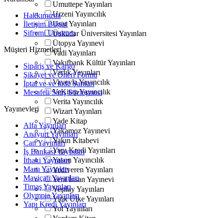
Umuttepe Yayınları
Urzeni Yayıncılık
Hakkımızda
Usar Yayınları
İletişim Bilgisi
Şifremi Unuttum
Üsküdar Üniversitesi Yayınları
Ütopya Yayınevi
Müşteri Hizmetleri
Vadi Yayınları
Vakıfbank Kültür Yayınları
Sipariş ve Kargo
Varlık Yayınları
Şikayet ve Öneri Formu
Vaveyla Yayıncılık
İptal ve ve İade Şartları
VeKitap Yayıncılık
Mesafeli Satış Sözleşmesi
Verita Yayıncılık
Yayınevleri
Wizart Yayınları
Yade Kitap
Alfa Yayınları
Yakamoz Yayınevi
Anayurt Yayınları
Yakın Kitabevi
Can Yayınları
Yapı Kredi Yayınları
İş Bankası Yayınları
Yason Yayıncılık
İthaki Yayınları
Martı Yayınları
Yediveren Yayınları
Maviçatı Yayınları
Yeni İnsan Yayınevi
Timaş Yayınları
Yeşilay Yayınları
Olympia Yayınları
Yitik Ülke Yayınları
Yapı Kredi Yayınları
Yol Yayınları