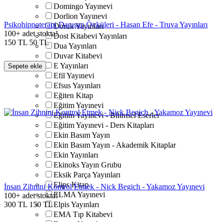
Domingo Yayınevi
Dorlion Yayınevi
Psikohipnoterapi Danışan Öyküleri - Hasan Efe - Truva Yayınları
Doruk Yayınları
100+ adet stokta!
Dost Kitabevi Yayınları
150
TL
50
TL
Dua Yayınları
Duvar Kitabevi
E Yayınları
Sepete ekle
Efil Yayınevi
Efsus Yayınları
Eğiten Kitap
Eğitim Yayınevi
Eğitim Yayınevi - Bilimsel Eserler
Eğitim Yayınevi - Ders Kitapları
Ekin Basım Yayın
Ekin Basım Yayın - Akademik Kitaplar
Ekin Yayınları
Ekinoks Yayın Grubu
Eksik Parça Yayınları
Elips Kitap
İnsan Zihnini Kontrol Etmek - Nick Begich - Yakamoz Yayınevi
ELMA Yayınevi
100+ adet stokta!
300
TL
150
TL
Elpis Yayınları
EMA Tıp Kitabevi