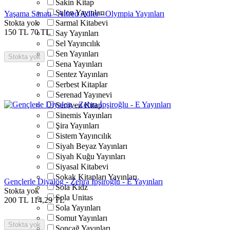
Sakin Kitap
Salon Yayınları
Yaşama Sanatı - Alfred Adler - Olympia Yayınları
Stokta yok
Sarmal Kitabevi
150
TL
70
TL
Say Yayınları
Sel Yayıncılık
Sen Yayınları
Stokta yok
Sena Yayınları
Sentez Yayınları
Serbest Kitaplar
Serenad Yayınevi
Serüven Kitap
Sinemis Yayınları
Şira Yayınları
Sistem Yayıncılık
Siyah Beyaz Yayınları
Siyah Kuğu Yayınları
Siyasal Kitabevi
Sokak Kitapları Yayınları
Gençlerle Diyalog - Zehra İpşiroğlu - E Yayınları
Sola Kidz
Stokta yok
Sola Unitas
200
TL
114,29
TL
Sola Yayınları
Somut Yayınları
Stokta yok
Sonçağ Yayınları