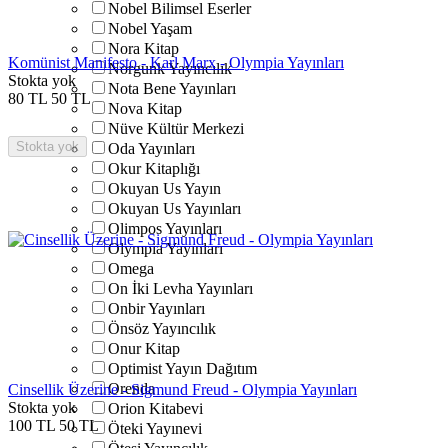
Nobel Bilimsel Eserler
Nobel Yaşam
Nora Kitap
Komünist Manifesto - Karl Marx - Olympia Yayınları
Norgunk Yayıncılık
Stokta yok
Nota Bene Yayınları
80
TL
50
TL
Nova Kitap
Nüve Kültür Merkezi
Stokta yok
Oda Yayınları
Okur Kitaplığı
Okuyan Us Yayın
Okuyan Us Yayınları
Olimpos Yayınları
Olympia Yayınları
Omega
On İki Levha Yayınları
Onbir Yayınları
Önsöz Yayıncılık
Onur Kitap
Optimist Yayın Dağıtım
Orenda
Cinsellik Üzerine - Sigmund Freud - Olympia Yayınları
Stokta yok
Orion Kitabevi
100
TL
50
TL
Öteki Yayınevi