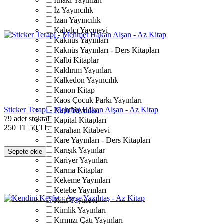
İthaki Yayınları
İz Yayıncılık
İzan Yayıncılık
Kabalcı Yayınevi
Kaknüs Yayınları
Kaknüs Yayınları - Ders Kitapları
Kalbi Kitaplar
Kaldırım Yayınları
Kalkedon Yayıncılık
Kanon Kitap
Kaos Çocuk Parkı Yayınları
Sticker Terapi - Mehmet Hakan Alşan - Az Kitap
Kapı Yayınları
79 adet stokta!
Kapital Kitapları
250
TL
50
TL
Karahan Kitabevi
Kare Yayınları - Ders Kitapları
Karışık Yayınlar
Sepete ekle
Kariyer Yayınları
Karma Kitaplar
Kekeme Yayınları
Ketebe Yayınları
Kilit Yayınevi
Kimlik Yayınları
Kırmızı Çatı Yayınları