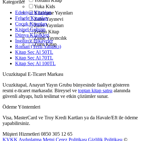
Yordam Kitap
Kategoriler
Yuka Kids
Edebiyat Kitapları
Yüzleşme Yayınları
Felsefe Kitapları
Zafer Yayınevi
Çocuk Kitapları
Zafer Yayınları
Kişisel Gelişim
Zeplin Kitap
Dünya Klasikleri
Zinde Yayıncılık
İngilizce Hikayeler
Zuzu Kitap
Roman (Yerli-Yabancı)
Kitap Seç Al 50TL
Kitap Seç Al 70TL
Kitap Seç Al 100TL
Ucuzkitapal E-Ticaret Markası
Ucuzkitapal, Anayurt Yayın Grubu bünyesinde faaliyet gösteren
resmi e-ticaret markasıdır. Bireysel ve
toptan kitap satışı
alanında
güvenli altyapı, hızlı teslimat ve etkin çözümler sunar.
Ödeme Yöntemleri
Visa, MasterCard ve Troy Kredi Kartları ya da Havale/Eft ile ödeme
yapabilirsiniz.
Müşteri Hizmetleri
0850 305 12 65
KVKK Aydınlatma Metni
Çerez Politikası
Gizlilik Politikası
©