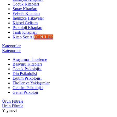
Çocuk Kitapları
Sınav Kitapları
Felsefe Kitapları
İngilizce Hikayeler
Kişisel Gelişim
Psikoloji Kitapları
Tarih Kitapları
Kitap Seç Al
POPÜLER
Kategoriler
Kategoriler
Araştırma - İnceleme
Başvuru Kitapları
Çocuk Psikolojisi
Din Psikolojisi
Eğitim Psikolojisi
Ekoller ve Yaklaşımlar
Gelişim Psikolojisi
Genel Psikoloji
Ürün Filtrele
Ürün Filtrele
Yayınevi