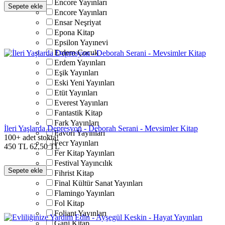
Encore Yayınları
Sepete ekle
Encore Yayınları
Ensar Neşriyat
Epona Kitap
Epsilon Yayınevi
Erdem Çocuk
Erdem Yayınları
Eşik Yayınları
Eski Yeni Yayınları
Etüt Yayınları
Everest Yayınları
Fantastik Kitap
Fark Yayınları
İleri Yaşlarda Depresyon - Deborah Serani - Mevsimler Kitap
Favori Yayınları
100+ adet stokta!
Fecr Yayınları
450
TL
62,50
TL
Fer Kitap Yayınları
Festival Yayıncılık
Sepete ekle
Fihrist Kitap
Final Kültür Sanat Yayınları
Flamingo Yayınları
Fol Kitap
Foliant Yayınları
Ganj Kitap