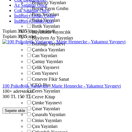
Boğaziçi Yayınları
Az Satanlar Önce
Boyut Yayın Grubu
Çok Satanlar Önce
Broy Yayınları
İndirim (Azdan Çoğa)
Bulut Yayınları
İndirim (Çoktan Aza)
Butik Yayınları
Toplam
3935
kitap listelendi
Büyükada Yayıncılık
Toplam
3935
adet
Büyüyen Ay Yayınları
Buzdağı Yayınevi
Çamlıca Yayınları
Can Yayınları
Çantay Yayınları
Çelik Yayınevi
Cem Yayınevi
Cenevre Fikir Sanat
CEO Plus
100 Psikolojik Varsayım - Marie Hennecke - Yakamoz Yayınevi
Ceres Yayınları
100+ adet stokta!
300
TL
150
TL
Cezve Kitap
Çimke Yayınevi
Çınar Yayınları
Sepete ekle
Çınaraltı Yayınları
Cinius Yayınları
Çıra Yayınları