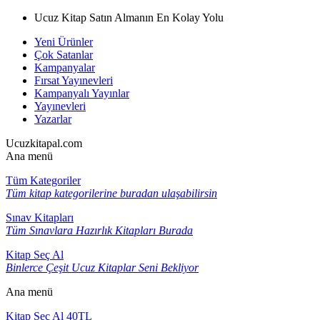
Ucuz Kitap Satın Almanın En Kolay Yolu
Yeni Ürünler
Çok Satanlar
Kampanyalar
Fırsat Yayınevleri
Kampanyalı Yayınlar
Yayınevleri
Yazarlar
Ucuzkitapal.com
Ana menü
Tüm Kategoriler
Tüm kitap kategorilerine buradan ulaşabilirsin
Sınav Kitapları
Tüm Sınavlara Hazırlık Kitapları Burada
Kitap Seç Al
Binlerce Çeşit Ucuz Kitaplar Seni Bekliyor
Ana menü
Kitap Seç Al 40TL