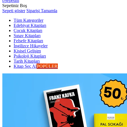
0
Sepetim
Sepetiniz Boş
Sepeti göster
Siparişi Tamamla
Tüm Kategoriler
Edebiyat Kitapları
Çocuk Kitapları
Sınav Kitapları
Felsefe Kitapları
İngilizce Hikayeler
Kişisel Gelişim
Psikoloji Kitapları
Tarih Kitapları
Kitap Seç Al
POPÜLER