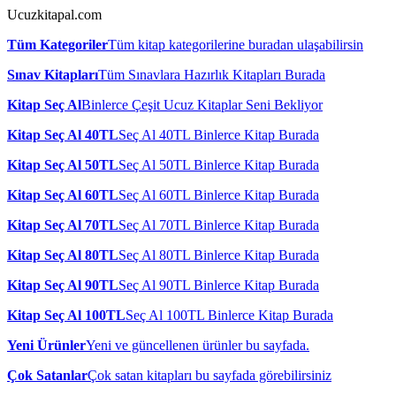
Ucuzkitapal.com
Tüm Kategoriler
Tüm kitap kategorilerine buradan ulaşabilirsin
Sınav Kitapları
Tüm Sınavlara Hazırlık Kitapları Burada
Kitap Seç Al
Binlerce Çeşit Ucuz Kitaplar Seni Bekliyor
Kitap Seç Al 40TL
Seç Al 40TL Binlerce Kitap Burada
Kitap Seç Al 50TL
Seç Al 50TL Binlerce Kitap Burada
Kitap Seç Al 60TL
Seç Al 60TL Binlerce Kitap Burada
Kitap Seç Al 70TL
Seç Al 70TL Binlerce Kitap Burada
Kitap Seç Al 80TL
Seç Al 80TL Binlerce Kitap Burada
Kitap Seç Al 90TL
Seç Al 90TL Binlerce Kitap Burada
Kitap Seç Al 100TL
Seç Al 100TL Binlerce Kitap Burada
Yeni Ürünler
Yeni ve güncellenen ürünler bu sayfada.
Çok Satanlar
Çok satan kitapları bu sayfada görebilirsiniz