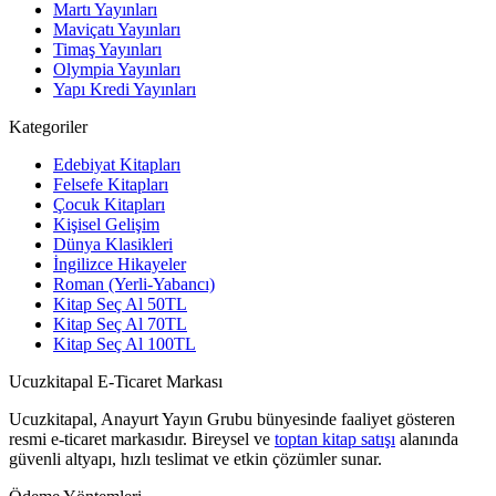
Martı Yayınları
Maviçatı Yayınları
Timaş Yayınları
Olympia Yayınları
Yapı Kredi Yayınları
Kategoriler
Edebiyat Kitapları
Felsefe Kitapları
Çocuk Kitapları
Kişisel Gelişim
Dünya Klasikleri
İngilizce Hikayeler
Roman (Yerli-Yabancı)
Kitap Seç Al 50TL
Kitap Seç Al 70TL
Kitap Seç Al 100TL
Ucuzkitapal E-Ticaret Markası
Ucuzkitapal, Anayurt Yayın Grubu bünyesinde faaliyet gösteren
resmi e-ticaret markasıdır. Bireysel ve
toptan kitap satışı
alanında
güvenli altyapı, hızlı teslimat ve etkin çözümler sunar.