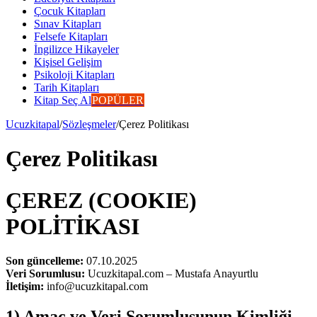
Çocuk Kitapları
Sınav Kitapları
Felsefe Kitapları
İngilizce Hikayeler
Kişisel Gelişim
Psikoloji Kitapları
Tarih Kitapları
Kitap Seç Al
POPÜLER
Ucuzkitapal
/
Sözleşmeler
/
Çerez Politikası
Çerez Politikası
ÇEREZ (COOKIE)
POLİTİKASI
Son güncelleme:
07.10.2025
Veri Sorumlusu:
Ucuzkitapal.com – Mustafa Anayurtlu
İletişim:
info@ucuzkitapal.com
1) Amaç ve Veri Sorumlusunun Kimliği