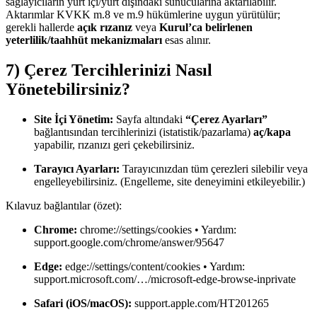
sağlayıcıların yurt içi/yurt dışındaki sunucularına aktarılabilir.
Aktarımlar KVKK m.8 ve m.9 hükümlerine uygun yürütülür;
gerekli hallerde
açık rızanız
veya
Kurul’ca belirlenen
yeterlilik/taahhüt mekanizmaları
esas alınır.
7) Çerez Tercihlerinizi Nasıl
Yönetebilirsiniz?
Site İçi Yönetim:
Sayfa altındaki
“Çerez Ayarları”
bağlantısından tercihlerinizi (istatistik/pazarlama)
aç/kapa
yapabilir, rızanızı geri çekebilirsiniz.
Tarayıcı Ayarları:
Tarayıcınızdan tüm çerezleri silebilir veya
engelleyebilirsiniz. (Engelleme, site deneyimini etkileyebilir.)
Kılavuz bağlantılar (özet):
Chrome:
chrome://settings/cookies • Yardım:
support.google.com/chrome/answer/95647
Edge:
edge://settings/content/cookies • Yardım:
support.microsoft.com/…/microsoft-edge-browse-inprivate
Safari (iOS/macOS):
support.apple.com/HT201265