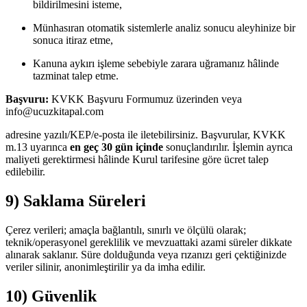
bildirilmesini isteme,
Münhasıran otomatik sistemlerle analiz sonucu aleyhinize bir
sonuca itiraz etme,
Kanuna aykırı işleme sebebiyle zarara uğramanız hâlinde
tazminat talep etme.
Başvuru:
KVKK Başvuru Formumuz üzerinden veya
info@ucuzkitapal.com
adresine yazılı/KEP/e-posta ile iletebilirsiniz. Başvurular, KVKK
m.13 uyarınca
en geç 30 gün içinde
sonuçlandırılır. İşlemin ayrıca
maliyeti gerektirmesi hâlinde Kurul tarifesine göre ücret talep
edilebilir.
9) Saklama Süreleri
Çerez verileri; amaçla bağlantılı, sınırlı ve ölçülü olarak;
teknik/operasyonel gereklilik ve mevzuattaki azami süreler dikkate
alınarak saklanır. Süre dolduğunda veya rızanızı geri çektiğinizde
veriler silinir, anonimleştirilir ya da imha edilir.
10) Güvenlik