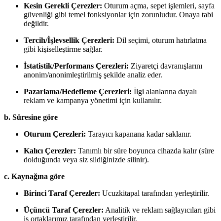
Kesin Gerekli Çerezler:
Oturum açma, sepet işlemleri, sayfa
güvenliği gibi temel fonksiyonlar için zorunludur. Onaya tabi
değildir.
Tercih/İşlevsellik Çerezleri:
Dil seçimi, oturum hatırlatma
gibi kişiselleştirme sağlar.
İstatistik/Performans Çerezleri:
Ziyaretçi davranışlarını
anonim/anonimleştirilmiş şekilde analiz eder.
Pazarlama/Hedefleme Çerezleri:
İlgi alanlarına dayalı
reklam ve kampanya yönetimi için kullanılır.
b. Süresine göre
Oturum Çerezleri:
Tarayıcı kapanana kadar saklanır.
Kalıcı Çerezler:
Tanımlı bir süre boyunca cihazda kalır (süre
dolduğunda veya siz sildiğinizde silinir).
c. Kaynağına göre
Birinci Taraf Çerezler:
Ucuzkitapal tarafından yerleştirilir.
Üçüncü Taraf Çerezler:
Analitik ve reklam sağlayıcıları gibi
iş ortaklarımız tarafından yerleştirilir.