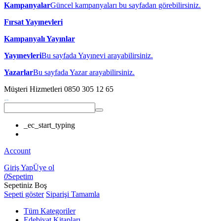
Kampanyalar
Güncel kampanyaları bu sayfadan görebilirsiniz.
Fırsat Yayınevleri
Kampanyalı Yayınlar
Yayınevleri
Bu sayfada Yayınevi arayabilirsiniz.
Yazarlar
Bu sayfada Yazar arayabilirsiniz.
Müşteri Hizmetleri
0850 305 12 65
_ec_start_typing
Account
Giriş Yap
Üye ol
0
Sepetim
Sepetiniz Boş
Sepeti göster
Siparişi Tamamla
Tüm Kategoriler
Edebiyat Kitapları