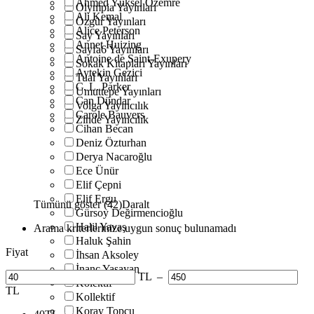
Ahmed Yüksel Özemre
Olympia Yayınları
Ali Kemal
Özgür Yayınları
Alice Peterson
Say Yayınları
Annet Huizing
Sayfa6 Yayınları
Antoine de Saint-Exupery
Sokak Kitapları Yayınları
Aytekin Gezici
Tual Yayınları
C. L. Parker
Umuttepe Yayınları
Can Dündar
Volga Yayıncılık
Carole Bauvers
Zinde Yayıncılık
Cihan Becan
Deniz Özturhan
Derya Nacaroğlu
Ece Ünür
Elif Çepni
Elif Ergu
Tümünü göster (42)
Daralt
Gürsoy Değirmencioğlu
Halil Yavaş
Arama kriterlerinize uygun sonuç bulunamadı
Haluk Şahin
Fiyat
İhsan Aksoley
İnanç Yaşayan
TL
–
Kolektif
TL
Kollektif
Koray Topçu