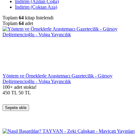
İndirim (Azdan Çoğa)
İndirim (Çoktan Aza)
Toplam
64
kitap listelendi
Toplam
64
adet
Yöntem ve Örneklerle Araştırmacı Gazetecilik - Gürsoy
Değirmencioğlu - Volga Yayıncılık
100+ adet stokta!
450
TL
50
TL
Sepete ekle