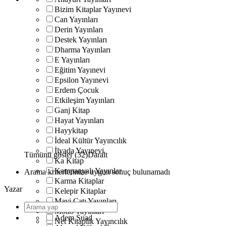
Bizim Kitaplar Yayınevi
Can Yayınları
Derin Yayınları
Destek Yayınları
Dharma Yayınları
E Yayınları
Eğitim Yayınevi
Epsilon Yayınevi
Erdem Çocuk
Etkileşim Yayınları
Ganj Kitap
Hayat Yayınları
Hayykitap
İdeal Kültür Yayıncılık
İlyada Yayınevi
Tümünü göster (32)
Daralt
Ka Kitap
Kampanyalı Yayınlar
Arama kriterlerinize uygun sonuç bulunamadı
Karma Kitaplar
Yazar
Kelepir Kitaplar
Mavi Çatı Yayınları
Motto Yayınları
Adem Suad
Net Kitaplık Yayıncılık