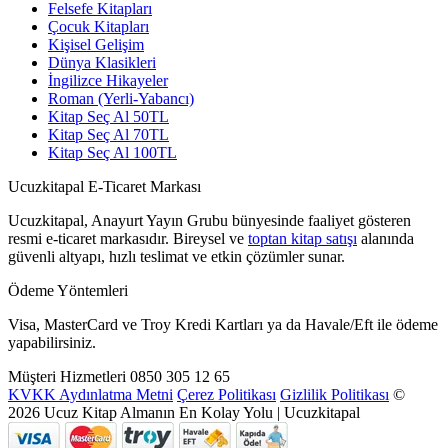
Felsefe Kitapları
Çocuk Kitapları
Kişisel Gelişim
Dünya Klasikleri
İngilizce Hikayeler
Roman (Yerli-Yabancı)
Kitap Seç Al 50TL
Kitap Seç Al 70TL
Kitap Seç Al 100TL
Ucuzkitapal E-Ticaret Markası
Ucuzkitapal, Anayurt Yayın Grubu bünyesinde faaliyet gösteren
resmi e-ticaret markasıdır. Bireysel ve
toptan kitap satışı
alanında
güvenli altyapı, hızlı teslimat ve etkin çözümler sunar.
Ödeme Yöntemleri
Visa, MasterCard ve Troy Kredi Kartları ya da Havale/Eft ile ödeme
yapabilirsiniz.
Müşteri Hizmetleri
0850 305 12 65
KVKK Aydınlatma Metni
Çerez Politikası
Gizlilik Politikası
©
2026 Ucuz Kitap Almanın En Kolay Yolu | Ucuzkitapal