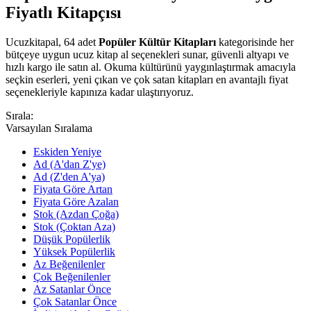
Fiyatlı Kitapçısı
Ucuzkitapal, 64 adet
Popüler Kültür Kitapları
kategorisinde her
bütçeye uygun ucuz kitap al seçenekleri sunar, güvenli altyapı ve
hızlı kargo ile satın al. Okuma kültürünü yaygınlaştırmak amacıyla
seçkin eserleri, yeni çıkan ve çok satan kitapları en avantajlı fiyat
seçenekleriyle kapınıza kadar ulaştırıyoruz.
Sırala:
Varsayılan Sıralama
Eskiden Yeniye
Ad (A'dan Z'ye)
Ad (Z'den A'ya)
Fiyata Göre Artan
Fiyata Göre Azalan
Stok (Azdan Çoğa)
Stok (Çoktan Aza)
Düşük Popülerlik
Yüksek Popülerlik
Az Beğenilenler
Çok Beğenilenler
Az Satanlar Önce
Çok Satanlar Önce