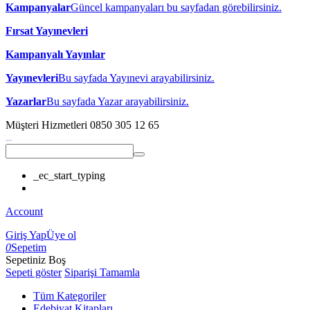
Kampanyalar
Güncel kampanyaları bu sayfadan görebilirsiniz.
Fırsat Yayınevleri
Kampanyalı Yayınlar
Yayınevleri
Bu sayfada Yayınevi arayabilirsiniz.
Yazarlar
Bu sayfada Yazar arayabilirsiniz.
Müşteri Hizmetleri
0850 305 12 65
_ec_start_typing
Account
Giriş Yap
Üye ol
0
Sepetim
Sepetiniz Boş
Sepeti göster
Siparişi Tamamla
Tüm Kategoriler
Edebiyat Kitapları