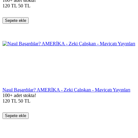
100+ adet stokta!
120
TL
50
TL
Sepete ekle
Nasıl Başardılar? AMERİKA - Zeki Çalışkan - Maviçatı Yayınları
100+ adet stokta!
120
TL
50
TL
Sepete ekle