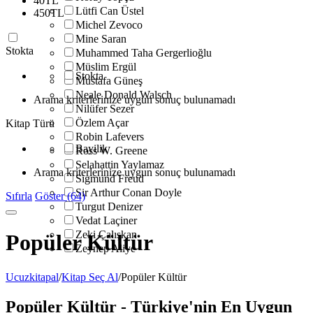
40
TL
Lütfi Can Üstel
450
TL
Michel Zevoco
Mine Saran
Stokta
Muhammed Taha Gergerlioğlu
Müslim Ergül
Stokta
Mustafa Güneş
Neale Donald Walsch
Arama kriterlerinize uygun sonuç bulunamadı
Nilüfer Sezer
Özlem Açar
Kitap Türü
Robin Lafevers
Bayilik
Ross W. Greene
Selahattin Yaylamaz
Arama kriterlerinize uygun sonuç bulunamadı
Sigmund Freud
Sir Arthur Conan Doyle
Sıfırla
Göster (64)
Turgut Denizer
Vedat Laçiner
Zeki Çalışkan
Popüler Kültür
Zeynep Aliye
Ucuzkitapal
/
Kitap Seç Al
/
Popüler Kültür
Popüler Kültür - Türkiye'nin En Uygun