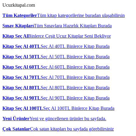
Ucuzkitapal.com
Tüm Kategoriler
Tüm kitap kategorilerine buradan ulaşabilirsin
Sınav Kitapları
Tüm Sınavlara Hazırlık Kitapları Burada
Kitap Seç Al
Binlerce Çeşit Ucuz Kitaplar Seni Bekliyor
Kitap Seç Al 40TL
Seç Al 40TL Binlerce Kitap Burada
Kitap Seç Al 50TL
Seç Al 50TL Binlerce Kitap Burada
Kitap Seç Al 60TL
Seç Al 60TL Binlerce Kitap Burada
Kitap Seç Al 70TL
Seç Al 70TL Binlerce Kitap Burada
Kitap Seç Al 80TL
Seç Al 80TL Binlerce Kitap Burada
Kitap Seç Al 90TL
Seç Al 90TL Binlerce Kitap Burada
Kitap Seç Al 100TL
Seç Al 100TL Binlerce Kitap Burada
Yeni Ürünler
Yeni ve güncellenen ürünler bu sayfada.
Çok Satanlar
Çok satan kitapları bu sayfada görebilirsiniz