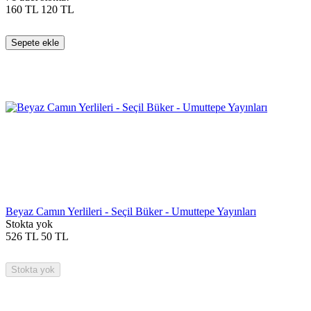
160
TL
120
TL
Sepete ekle
Beyaz Camın Yerlileri - Seçil Büker - Umuttepe Yayınları
Stokta yok
526
TL
50
TL
Stokta yok