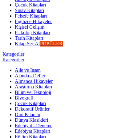
Çocuk Kitapları
Sınav Kitapları
Felsefe Kitapları
İngilizce Hikayeler
Kişisel Gelişim
Psikoloji Kitapları
Tarih Kitapları
Kitap Seç Al
POPÜLER
Kategoriler
Kategoriler
Aile ve İnsan
Ajanda - Defter
Almanca Hikayeler
Araştırma Kitapları
Bilim ve Teknoloji
Biyografi
Çocuk Kitapları
Dekoratif Ürünler
Dini Kitaplar
Dünya Klasikleri
Edebiyat - Deneme
Edebiyat Kitapları
Eğitim Kitapları