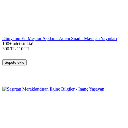
Dünyanın En Meşhur Aşkları - Adem Suad - Maviçatı Yayınları
100+ adet stokta!
300
TL
110
TL
Sepete ekle