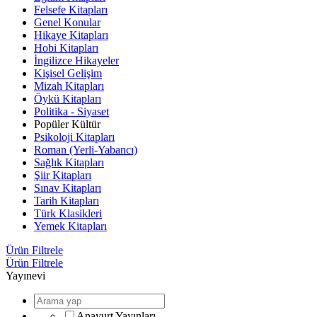
Felsefe Kitapları
Genel Konular
Hikaye Kitapları
Hobi Kitapları
İngilizce Hikayeler
Kişisel Gelişim
Mizah Kitapları
Öykü Kitapları
Politika - Siyaset
Popüler Kültür
Psikoloji Kitapları
Roman (Yerli-Yabancı)
Sağlık Kitapları
Şiir Kitapları
Sınav Kitapları
Tarih Kitapları
Türk Klasikleri
Yemek Kitapları
Ürün Filtrele
Ürün Filtrele
Yayınevi
Anayurt Yayınları