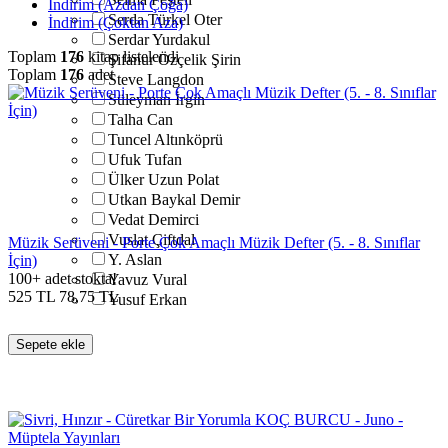
İndirim (Azdan Çoğa)
Serda Türkel Oter
İndirim (Çoktan Aza)
Serdar Yurdakul
Toplam
176
kitap listelendi
Şifanur Özçelik Şirin
Toplam
176
adet
Steve Langdon
Süleyman İrgin
Talha Can
Tuncel Altınköprü
Ufuk Tufan
Ülker Uzun Polat
Utkan Baykal Demir
Vedat Demirci
Vuslat Çiftdal
Müzik Serüveni - Porte Çok Amaçlı Müzik Defter (5. - 8. Sınıflar
Y. Aslan
İçin)
100+ adet stokta!
Yavuz Vural
525
TL
78,75
TL
Yusuf Erkan
Sepete ekle