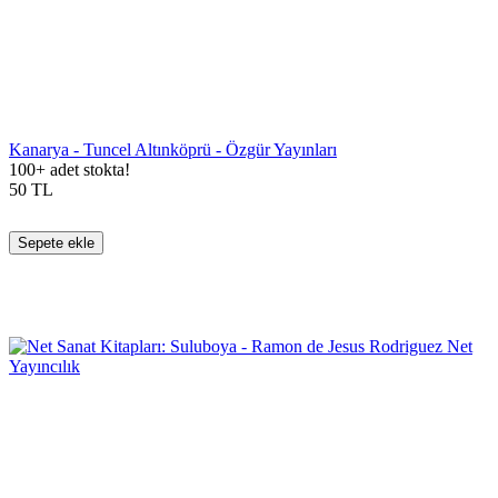
Kanarya - Tuncel Altınköprü - Özgür Yayınları
100+ adet stokta!
50
TL
Sepete ekle