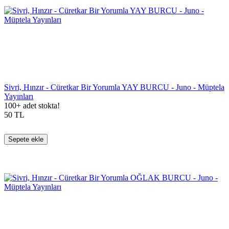
Sivri, Hınzır - Cüretkar Bir Yorumla YAY BURCU - Juno - Müptela
Yayınları
100+ adet stokta!
50
TL
Sepete ekle