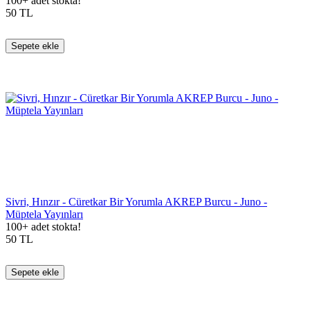
100+ adet stokta!
50
TL
Sepete ekle
Sivri, Hınzır - Cüretkar Bir Yorumla AKREP Burcu - Juno -
Müptela Yayınları
100+ adet stokta!
50
TL
Sepete ekle