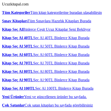
Ucuzkitapal.com
Tüm Kategoriler
Tüm kitap kategorilerine buradan ulaşabilirsin
Sınav Kitapları
Tüm Sınavlara Hazırlık Kitapları Burada
Kitap Seç Al
Binlerce Çeşit Ucuz Kitaplar Seni Bekliyor
Kitap Seç Al 40TL
Seç Al 40TL Binlerce Kitap Burada
Kitap Seç Al 50TL
Seç Al 50TL Binlerce Kitap Burada
Kitap Seç Al 60TL
Seç Al 60TL Binlerce Kitap Burada
Kitap Seç Al 70TL
Seç Al 70TL Binlerce Kitap Burada
Kitap Seç Al 80TL
Seç Al 80TL Binlerce Kitap Burada
Kitap Seç Al 90TL
Seç Al 90TL Binlerce Kitap Burada
Kitap Seç Al 100TL
Seç Al 100TL Binlerce Kitap Burada
Yeni Ürünler
Yeni ve güncellenen ürünler bu sayfada.
Çok Satanlar
Çok satan kitapları bu sayfada görebilirsiniz