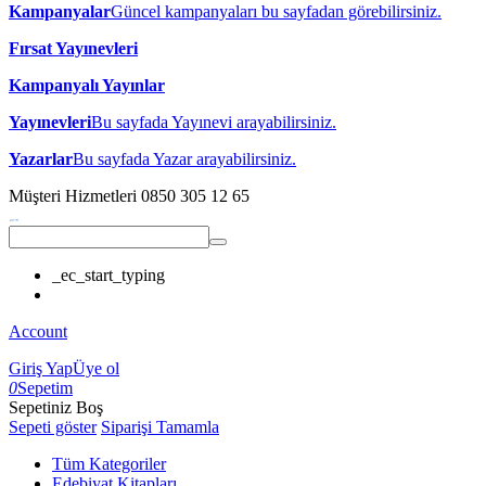
Kampanyalar
Güncel kampanyaları bu sayfadan görebilirsiniz.
Fırsat Yayınevleri
Kampanyalı Yayınlar
Yayınevleri
Bu sayfada Yayınevi arayabilirsiniz.
Yazarlar
Bu sayfada Yazar arayabilirsiniz.
Müşteri Hizmetleri
0850 305 12 65
_ec_start_typing
Account
Giriş Yap
Üye ol
0
Sepetim
Sepetiniz Boş
Sepeti göster
Siparişi Tamamla
Tüm Kategoriler
Edebiyat Kitapları