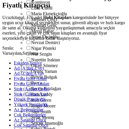
Komisyon
Fiyatlı Kitapçısı
Luca Caioli
Maria Ekmekçioğlu
Ucuzkitapal, 176 adet
Hobi Kitapları
kategorisinde her bütçeye
Mehmet Çerçi
uygun ucuz kitap al seçenekleri sunar, güvenli altyapı ve hızlı kargo
Mehmet Genç
ile satın al. Okuma kültürünü yaygınlaştırmak amacıyla seçkin
Meral Bahar
eserleri, yeni çıkan ve çok satan kitapları en avantajlı fiyat
Nejat Ebcioğlu
seçenekleriyle kapınıza kadar ulaştırıyoruz.
Nevzat Demirci
Sırala:
Nigar Pösteki
Varsayılan Sıralama
Nur Sezgin
Nurettin Iraktan
Eskiden Yeniye
Olcay Sönmez
Ad (A'dan Z'ye)
Övünç Yaman
Ad (Z'den A'ya)
Pervin Bulgak
Fiyata Göre Artan
Pucca
Fiyata Göre Azalan
Recep Bozlağan
Stok (Azdan Çoğa)
Stok (Çoktan Aza)
Rick Leddy
Düşük Popülerlik
Rob Green
Yüksek Popülerlik
Roger Moore
Az Beğenilenler
Sam Smith
Çok Beğenilenler
Şefik Memiş
Az Satanlar Önce
Selçuk İmamoğlu
Çok Satanlar Önce
Selma Peşteli