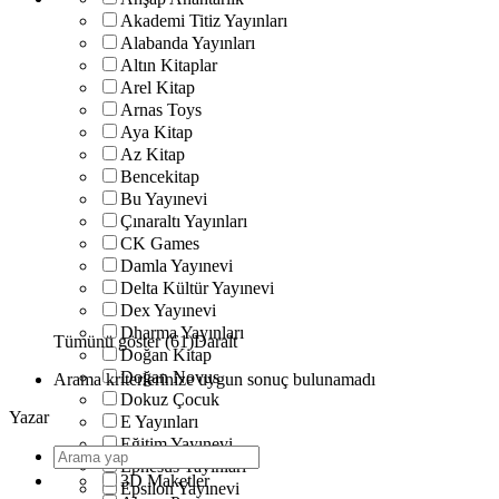
Akademi Titiz Yayınları
Alabanda Yayınları
Altın Kitaplar
Arel Kitap
Arnas Toys
Aya Kitap
Az Kitap
Bencekitap
Bu Yayınevi
Çınaraltı Yayınları
CK Games
Damla Yayınevi
Delta Kültür Yayınevi
Dex Yayınevi
Dharma Yayınları
Tümünü göster (61)
Daralt
Doğan Kitap
Doğan Novus
Arama kriterlerinize uygun sonuç bulunamadı
Dokuz Çocuk
Yazar
E Yayınları
Eğitim Yayınevi
Ephesus Yayınları
3D Maketler
Epsilon Yayınevi