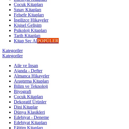
Çocuk Kitapları
Sınav Kitapları
Felsefe Kitapları
İngilizce Hikayeler
Kişisel Gelişim
Psikoloji Kitapları
Tarih Kitapları
Kitap Seç Al
POPÜLER
Kategoriler
Kategoriler
Aile ve İnsan
Ajanda - Defter
Almanca Hikayeler
Araştırma Kitapları
Bilim ve Teknoloji
Biyografi
Çocuk Kitapları
Dekoratif Ürünler
Dini Kitaplar
Dünya Klasikleri
Edebiyat - Deneme
Edebiyat Kitapları
Eğitim Kitapları