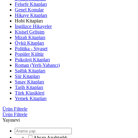
Felsefe Kitapları
Genel Konular
Hikaye Kitapları
Hobi Kitapları
İngilizce Hikayeler
Kişisel Gelişim
Mizah Kitapları
Öykü Kitapları
Politika - Siyaset
Popüler Kültür
Psikoloji Kitapları
Roman (Yerli-Yabancı)
Sağlık Kitapları
Şiir Kitapları
Sınav Kitapları
Tarih Kitapları
Türk Klasikleri
Yemek Kitapları
Ürün Filtrele
Ürün Filtrele
Yayınevi
Ahşap Anahtarlık