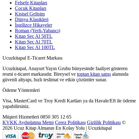
Felsefe Kitapları
Çocuk Kitapları
Kişisel Gelişim
Dünya Klasikleri
İngilizce Hikayeler
Roman (Yerli-Yabancı)
Kitap Seç Al 50TL
Kitap Seç Al 70TL
Kitap Seç Al 100TL
Ucuzkitapal E-Ticaret Markası
Ucuzkitapal, Anayurt Yayın Grubu bünyesinde faaliyet gösteren
resmi e-ticaret markasıdır. Bireysel ve
toptan kitap satışı
alanında
güvenli altyapı, hızlı teslimat ve etkin çözümler sunar.
Ödeme Yöntemleri
Visa, MasterCard ve Troy Kredi Kartları ya da Havale/Eft ile ödeme
yapabilirsiniz.
Müşteri Hizmetleri
0850 305 12 65
KVKK Aydınlatma Metni
Çerez Politikası
Gizlilik Politikası
©
2026 Ucuz Kitap Almanın En Kolay Yolu | Ucuzkitapal