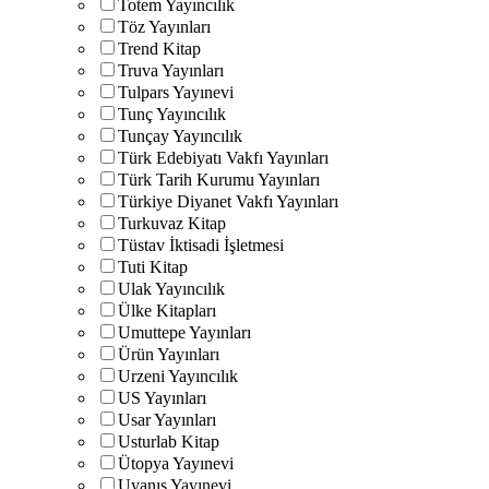
Totem Yayıncılık
Töz Yayınları
Trend Kitap
Truva Yayınları
Tulpars Yayınevi
Tunç Yayıncılık
Tunçay Yayıncılık
Türk Edebiyatı Vakfı Yayınları
Türk Tarih Kurumu Yayınları
Türkiye Diyanet Vakfı Yayınları
Turkuvaz Kitap
Tüstav İktisadi İşletmesi
Tuti Kitap
Ulak Yayıncılık
Ülke Kitapları
Umuttepe Yayınları
Ürün Yayınları
Urzeni Yayıncılık
US Yayınları
Usar Yayınları
Usturlab Kitap
Ütopya Yayınevi
Uyanış Yayınevi