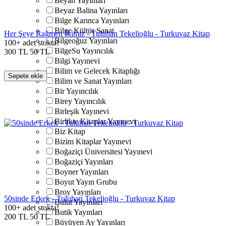
Beyan Yayınları
Beyaz Balina Yayınları
Bilge Karınca Yayınları
Bilge Kültür Sanat
Her Şeye Rağmen İkimiz - Tuluhan Tekelioğlu - Turkuvaz Kitap
Bilgeoğuz Yayınları
100+ adet stokta!
BilgeSu Yayıncılık
300
TL
50
TL
Bilgi Yayınevi
Bilim ve Gelecek Kitaplığı
Sepete ekle
Bilim ve Sanat Yayınları
Bir Yayıncılık
Birey Yayıncılık
Birleşik Yayınevi
Birlikte Kitaplar Yayınevi
Biz Kitap
Bizim Kitaplar Yayınevi
Boğaziçi Üniversitesi Yayınevi
Boğaziçi Yayınları
Boyner Yayınları
Boyut Yayın Grubu
Broy Yayınları
50sinde Erkek - Tuluhan Tekelioğlu - Turkuvaz Kitap
Bulut Yayınları
100+ adet stokta!
Butik Yayınları
200
TL
50
TL
Büyüyen Ay Yayınları