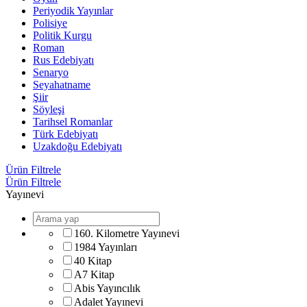
Periyodik Yayınlar
Polisiye
Politik Kurgu
Roman
Rus Edebiyatı
Senaryo
Seyahatname
Şiir
Söyleşi
Tarihsel Romanlar
Türk Edebiyatı
Uzakdoğu Edebiyatı
Ürün Filtrele
Ürün Filtrele
Yayınevi
160. Kilometre Yayınevi
1984 Yayınları
40 Kitap
A7 Kitap
Abis Yayıncılık
Adalet Yayınevi