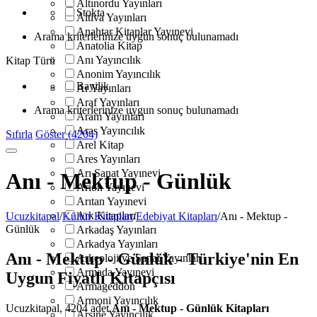
Altınordu Yayınları
Stokta
Altiva Yayınları
Anahtar Kitaplar Yayınevi
Arama kriterlerinize uygun sonuç bulunamadı
Anatolia Kitap
Anı Yayıncılık
Kitap Türü
Anonim Yayıncılık
Bayilik
Ar Yayınları
Araf Yayınları
Arama kriterlerinize uygun sonuç bulunamadı
Aram Yayınları
Aras Yayıncılık
Sıfırla
Göster (4204)
Arel Kitap
Ares Yayınları
Arı Sanat Yayınevi
Anı - Mektup - Günlük
Arion Yayınevi
Arıtan Yayınevi
Ark Kitapları
Ucuzkitapal
/
Kültür Kitapları
/
Edebiyat Kitapları
/
Anı - Mektup -
Günlük
Arkadaş Yayınları
Arkadya Yayınları
Anı - Mektup - Günlük - Türkiye'nin En
Arkeoloji ve Sanat Yayınları
Armada Yayınevi
Uygun Fiyatlı Kitapçısı
Armageddon
Armoni Yayıncılık
Ucuzkitapal, 4204 adet
Anı - Mektup - Günlük Kitapları
Arsine Yayıncılık