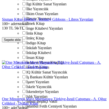
İlgi Kültür Sanat Yayınları
İlke Yayıncılık
İlkim Ozan Yayınları
İlksatır Yayınevi
Şişman Kızın İtirafları - Brittany Gibbons - Libros Yayınları
İlmek Kitap
100+ adet stokta!
130
TL
50
TL
İmge Kitabevi Yayınları
İmla Kitap
İmleç Kitap
Sepete ekle
İndigo Kitap
İnkılab Yayınları
İnkılap Kitabevi
İnsan Kitap
İnsan ve Hayat Kitaplığı
İnsan Yayınları
IQ Kültür Sanat Yayıncılık
İş Bankası Kültür Yayınları
İşaret Yayınları
İskele Yayıncılık
İskenderiye Yayınları
Islık Yayınları
One Minuteten Mavi Marmaraya Türkiye-İsrail Çatışması - A. Oğuz
İsmail Beşikçi Vakfı
Çelikkol - Doğan Kitap
İstanbul Fetih Cemiyeti Yayınları
100+ adet stokta!