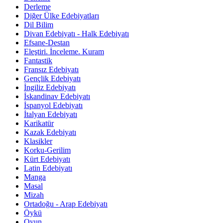
Derleme
Diğer Ülke Edebiyatları
Dil Bilim
Divan Edebiyatı - Halk Edebiyatı
Efsane-Destan
Eleştiri. İnceleme. Kuram
Fantastik
Fransız Edebiyatı
Gençlik Edebiyatı
İngiliz Edebiyatı
İskandinav Edebiyatı
İspanyol Edebiyatı
İtalyan Edebiyatı
Karikatür
Kazak Edebiyatı
Klasikler
Korku-Gerilim
Kürt Edebiyatı
Latin Edebiyatı
Manga
Masal
Mizah
Ortadoğu - Arap Edebiyatı
Öykü
Oyun