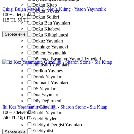
Doğan Kitap
Çıkışı Bulan Var Mı ? - Nejla Kılınç - Yason Yayıncılık
Doğan Novus
100+ adet stokta!
Doğan Solibri
115
TL
50
TL
Doğu Batı Yayınları
Doğu Kitabevi
Sepete ekle
Doğu Kütüphanesi
Dokuz Yayınları
Domingo Yayınevi
Dönem Yayıncılık
Dönence Basım ve Yayın Hizmetleri
Dönüşüm Yayınları
Dorlion Yayınevi
Doruk Yayınları
Dramatik Yayınları
DS Yayınları
Dua Yayınları
Düş Değirmeni
E Yayınları
İki Kez Yaşamanın Güzelliği - Sharon Stone - Sia Kitap
100+ adet stokta!
Ebabil Yayınları
240
TL
180
TL
Edebi Şeyler
Edebiyat Dergisi Yayınları
Edebiyatist
Sepete ekle