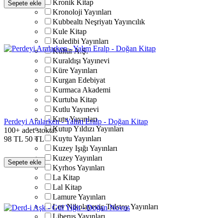
Kronik Kitap
Sepete ekle
Kronoloji Yayınları
Kubbealtı Neşriyatı Yayıncılık
Kule Kitap
Kuledibi Yayınları
Kültür A.Ş.
Kuraldışı Yayınevi
Küre Yayınları
Kurgan Edebiyat
Kurmaca Akademi
Kurtuba Kitap
Kutlu Yayınevi
Kutu Yayınları
Perdeyi Aralarken - Yalım Eralp - Doğan Kitap
Kutup Yıldızı Yayınları
100+ adet stokta!
Kuytu Yayınları
98
TL
50
TL
Kuzey Işığı Yayınları
Kuzey Yayınları
Sepete ekle
Kyrhos Yayınları
La Kitap
Lal Kitap
Lamure Yayınları
Lev Nikolayeviç Tolstoy Yayınları
Liberus Yayınları