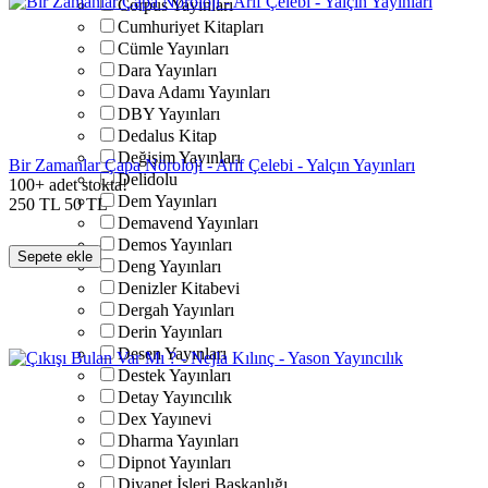
Corpus Yayınları
Cumhuriyet Kitapları
Cümle Yayınları
Dara Yayınları
Dava Adamı Yayınları
DBY Yayınları
Dedalus Kitap
Değişim Yayınları
Bir Zamanlar Çapa Nöroloji - Arif Çelebi - Yalçın Yayınları
Delidolu
100+ adet stokta!
Dem Yayınları
250
TL
50
TL
Demavend Yayınları
Demos Yayınları
Sepete ekle
Deng Yayınları
Denizler Kitabevi
Dergah Yayınları
Derin Yayınları
Desen Yayınları
Destek Yayınları
Detay Yayıncılık
Dex Yayınevi
Dharma Yayınları
Dipnot Yayınları
Diyanet İşleri Başkanlığı