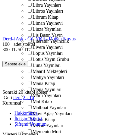
Libra Yayınları
Libros Yayınları
Librum Kitap
Liman Yayınevi
Linza Yayınları
Lis Basın Yayın
Derd-i Aşk - Gül Yiğit - Doğan Novus
Literatür Yayıncılık
100+ adet stokta!
Livera Yayınevi
300
TL
50
TL
Lopus Yayınları
Lotus Yayın Grubu
Sepete ekle
Luna Yayınları
Maarif Mektepleri
Mahya Yayınları
Mana Kitap
Mana Yayınları
Sonraki 20 kitabı göster
Martı Yayınları
Geri
ileri
2 - 16
Mat Kitap
Kurumsal
Matbuat Yayınları
Hakkımızda
Mavi Ağaç Yayınları
İletişim Bilgisi
Maya Kitap
Şifremi Unuttum
Mecaz Yayınları
Memento Mori
Müşteri Hizmetleri