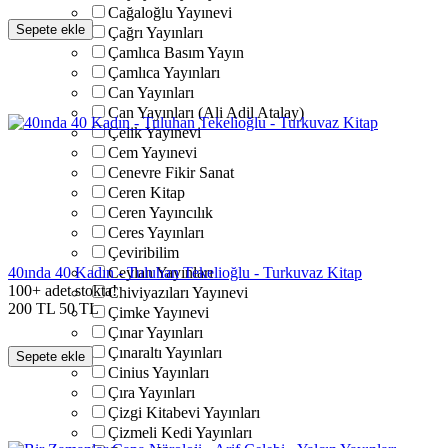
Cağaloğlu Yayınevi
Sepete ekle
Çağrı Yayınları
Çamlıca Basım Yayın
Çamlıca Yayınları
Can Yayınları
Can Yayınları (Ali Adil Atalay)
Çelik Yayınevi
Cem Yayınevi
Cenevre Fikir Sanat
Ceren Kitap
Ceren Yayıncılık
Ceres Yayınları
Çeviribilim
40ında 40 Kadın - Tuluhan Tekelioğlu - Turkuvaz Kitap
Ceylan Yayınları
100+ adet stokta!
Chiviyazıları Yayınevi
200
TL
50
TL
Çimke Yayınevi
Çınar Yayınları
Çınaraltı Yayınları
Sepete ekle
Cinius Yayınları
Çıra Yayınları
Çizgi Kitabevi Yayınları
Çizmeli Kedi Yayınları