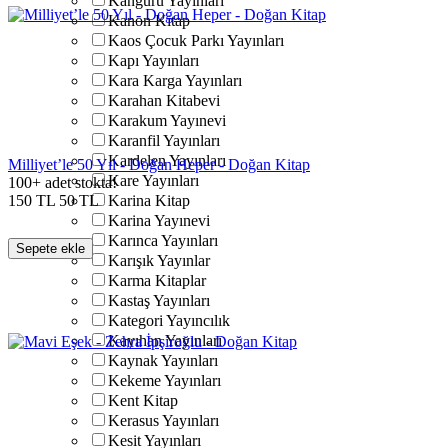
Kanguru Yayınları
Kanon Kitap
Kaos Çocuk Parkı Yayınları
Kapı Yayınları
Kara Karga Yayınları
Karahan Kitabevi
Karakum Yayınevi
Karanfil Yayınları
Kardelen Yayınları
Milliyet’le 50 Yıl - Doğan Heper - Doğan Kitap
Kare Yayınları
100+ adet stokta!
150
TL
50
TL
Karina Kitap
Karina Yayınevi
Karınca Yayınları
Sepete ekle
Karışık Yayınlar
Karma Kitaplar
Kastaş Yayınları
Kategori Yayıncılık
Kayıhan Yayınları
Kaynak Yayınları
Kekeme Yayınları
Kent Kitap
Kerasus Yayınları
Kesit Yayınları