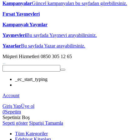
Kampanyalar
Güncel kampanyaları bu sayfadan görebilirsiniz.
Fırsat Yayınevleri
Kampanyalı Yayınlar
Yayınevleri
Bu sayfada Yayınevi arayabilirsiniz.
Yazarlar
Bu sayfada Yazar arayabilirsiniz.
Müşteri Hizmetleri
0850 305 12 65
_ec_start_typing
Account
Giriş Yap
Üye ol
0
Sepetim
Sepetiniz Boş
Sepeti göster
Siparişi Tamamla
Tüm Kategoriler
Edebiyat Kitapları