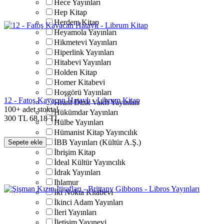
Hece Yayınları
Hep Kitap
Herdem Kitap
Heyamola Yayınları
Hikmetevi Yayınları
Hiperlink Yayınları
Hitabevi Yayınları
Holden Kitap
Homer Kitabevi
Hoşgörü Yayınları
12 - Fatoş Kayacan Hataylı - Librum Kitap
Hrant Dink Vakfı Yayınları
100+ adet stokta!
Hükümdar Yayınları
300
TL
68,18
TL
Hülbe Yayınları
Hümanist Kitap Yayıncılık
İBB Yayınları (Kültür A.Ş.)
Sepete ekle
İbrişim Kitap
İdeal Kültür Yayıncılık
İdrak Yayınları
Ihlamur
İki Nokta Kitabevi
İkinci Adam Yayınları
İleri Yayınları
İletişim Yayınevi