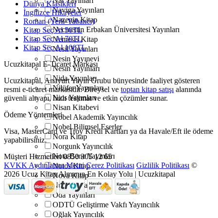
Nar Yayınları
Dünya Klasikleri
Naviga Yayınları
İngilizce Hikayeler
Nazenin Kitap
Roman (Yerli-Yabancı)
Necmettin Erbakan Üniversitesi Yayınları
Kitap Seç Al 50TL
Kitap Seç Al 70TL
Nemesis Kitap
Kitap Seç Al 100TL
Nesil Yayınları
Nesin Yayınevi
Ucuzkitapal E-Ticaret Markası
Nesin Yayınları
Nida Yayınları
Ucuzkitapal, Anayurt Yayın Grubu bünyesinde faaliyet gösteren
Nilüfer Yayınları
resmi e-ticaret markasıdır. Bireysel ve
toptan kitap satışı
alanında
Nios Yayınları
güvenli altyapı, hızlı teslimat ve etkin çözümler sunar.
Nisan Kitabevi
Ödeme Yöntemleri
Nobel Akademik Yayıncılık
Nobel Bilimsel Eserler
Visa, MasterCard ve Troy Kredi Kartları ya da Havale/Eft ile ödeme
Nora Kitap
yapabilirsiniz.
Norgunk Yayıncılık
Nota Bene Yayınları
Müşteri Hizmetleri
0850 305 12 65
KVKK Aydınlatma Metni
Çerez Politikası
Gizlilik Politikası
©
Notos Kitap
2026 Ucuz Kitap Almanın En Kolay Yolu | Ucuzkitapal
Nova Kitap
Nubihar Yayınları
Oda Yayınları
ODTÜ Geliştirme Vakfı Yayıncılık
Oğlak Yayıncılık