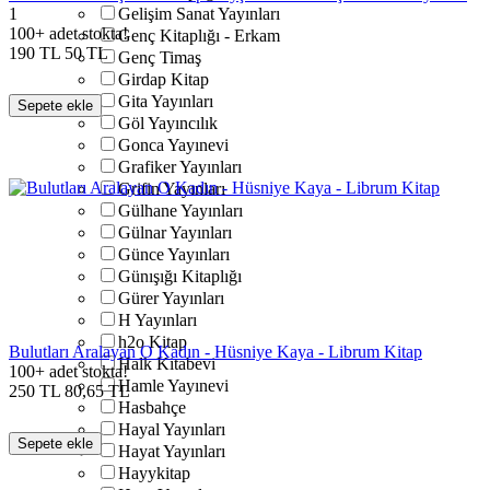
1
Gelişim Sanat Yayınları
100+ adet stokta!
Genç Kitaplığı - Erkam
190
TL
50
TL
Genç Timaş
Girdap Kitap
Gita Yayınları
Sepete ekle
Göl Yayıncılık
Gonca Yayınevi
Grafiker Yayınları
Grifin Yayınları
Gülhane Yayınları
Gülnar Yayınları
Günce Yayınları
Günışığı Kitaplığı
Gürer Yayınları
H Yayınları
h2o Kitap
Bulutları Aralayan O Kadın - Hüsniye Kaya - Librum Kitap
Halk Kitabevi
100+ adet stokta!
Hamle Yayınevi
250
TL
80,65
TL
Hasbahçe
Hayal Yayınları
Sepete ekle
Hayat Yayınları
Hayykitap