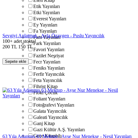
Esen Kitap
Etik Yayınları
Etki Yayınları
Everest Yayınları
Ey Yayınları
Fa Yayınları
Sevgiyi Anlatmak - Ayla Özaygen - Puslu Yayıncılık
Fam Yayınları
100+ adet stokta!
Fark Yayınları
200
TL
150
TL
Favori Yayınları
Fazilet Neşriyat
Sepete ekle
Fecr Yayınları
Feniks Yayınları
Ferfir Yayıncılık
Feta Yayıncılık
Fihrist Kitap
Floki Çocuk
Foliant Yayınları
Fotoğrafevi Yayınları
Galata Yayıncılık
Galeati Yayıncılık
Ganj Kitap
Gazi Kültür A.Ş. Yayınları
Gece Kitaplığı
63 Yıla Adanmış 63 Mektup - Ayşe Nur Menekşe - Nesil Yayınları