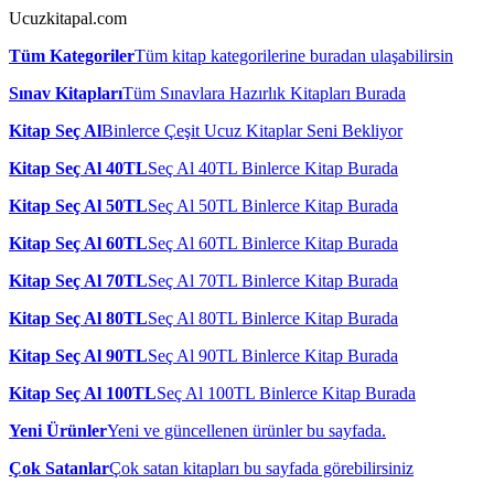
Ucuzkitapal.com
Tüm Kategoriler
Tüm kitap kategorilerine buradan ulaşabilirsin
Sınav Kitapları
Tüm Sınavlara Hazırlık Kitapları Burada
Kitap Seç Al
Binlerce Çeşit Ucuz Kitaplar Seni Bekliyor
Kitap Seç Al 40TL
Seç Al 40TL Binlerce Kitap Burada
Kitap Seç Al 50TL
Seç Al 50TL Binlerce Kitap Burada
Kitap Seç Al 60TL
Seç Al 60TL Binlerce Kitap Burada
Kitap Seç Al 70TL
Seç Al 70TL Binlerce Kitap Burada
Kitap Seç Al 80TL
Seç Al 80TL Binlerce Kitap Burada
Kitap Seç Al 90TL
Seç Al 90TL Binlerce Kitap Burada
Kitap Seç Al 100TL
Seç Al 100TL Binlerce Kitap Burada
Yeni Ürünler
Yeni ve güncellenen ürünler bu sayfada.
Çok Satanlar
Çok satan kitapları bu sayfada görebilirsiniz