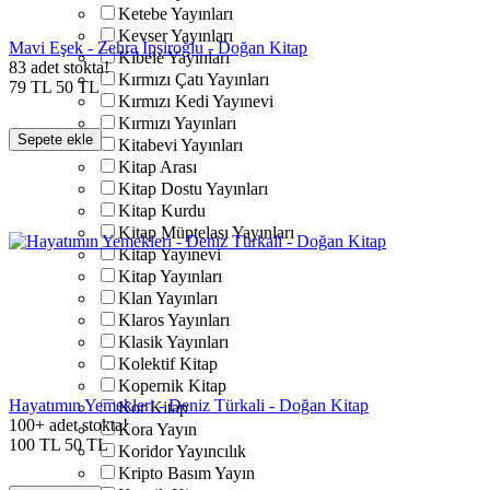
Ketebe Yayınları
Kevser Yayınları
Mavi Eşek - Zehra İpşiroğlu - Doğan Kitap
Kibele Yayınları
83 adet stokta!
Kırmızı Çatı Yayınları
79
TL
50
TL
Kırmızı Kedi Yayınevi
Kırmızı Yayınları
Sepete ekle
Kitabevi Yayınları
Kitap Arası
Kitap Dostu Yayınları
Kitap Kurdu
Kitap Müptelası Yayınları
Kitap Yayınevi
Kitap Yayınları
Klan Yayınları
Klaros Yayınları
Klasik Yayınları
Kolektif Kitap
Kopernik Kitap
Hayatımın Yemekleri - Deniz Türkali - Doğan Kitap
Kor Kitap
100+ adet stokta!
Kora Yayın
100
TL
50
TL
Koridor Yayıncılık
Kripto Basım Yayın