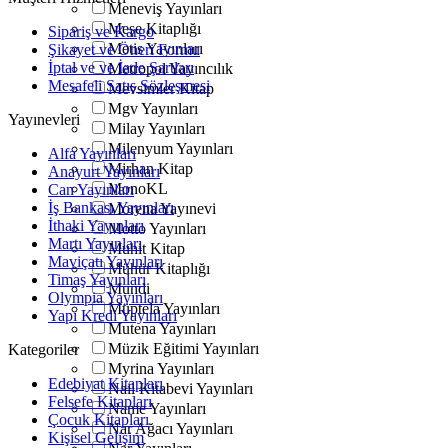
Meneviş Yayınları
Meşe Kitaplığı
Sipariş ve Kargo
Metis Yayınları
Şikayet ve Öneri Formu
İptal ve ve İade Şartları
Metropol Yayıncılık
Mesafeli Satış Sözleşmesi
Mevsimler Kitap
Mgv Yayınları
Yayınevleri
Milay Yayınları
Milenyum Yayınları
Alfa Yayınları
Mirhan Kitap
Anayurt Yayınları
MonoKL
Can Yayınları
İş Bankası Yayınları
Morena Yayınevi
İthaki Yayınları
Motto Yayınları
Martı Yayınları
Muhit Kitap
Maviçatı Yayınları
Mühür Kitaplığı
Timaş Yayınları
Mundi
Olympia Yayınları
Müptela Yayınları
Yapı Kredi Yayınları
Mutena Yayınları
Müzik Eğitimi Yayınları
Kategoriler
Myrina Yayınları
Edebiyat Kitapları
Nail Kitabevi Yayınları
Felsefe Kitapları
Name Yayınları
Çocuk Kitapları
Nar Ağacı Yayınları
Kişisel Gelişim