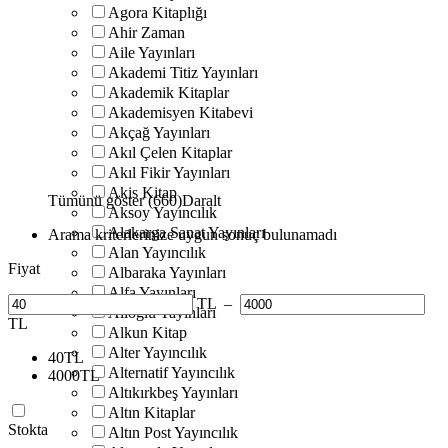
Agora Kitaplığı
Ahir Zaman
Aile Yayınları
Akademi Titiz Yayınları
Akademik Kitaplar
Akademisyen Kitabevi
Akçağ Yayınları
Akıl Çelen Kitaplar
Akıl Fikir Yayınları
Akis Kitap
Tümünü göster (660)
Daralt
Aksoy Yayıncılık
Alakarga Sanat Yayınları
Arama kriterlerinize uygun sonuç bulunamadı
Alan Yayıncılık
Fiyat
Albaraka Yayınları
Alfa Yayınları
TL
–
Alioğlu Yayınları
TL
Alkun Kitap
Alter Yayıncılık
40
TL
Alternatif Yayıncılık
4000
TL
Altıkırkbeş Yayınları
Altın Kitaplar
Stokta
Altın Post Yayıncılık