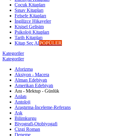
Çocuk Kitapları
Sınav Kitapları
Felsefe Kitapları
İngilizce Hikayeler
Kişisel Gelişim
Psikoloji Kitapları
Tarih Kitapları
Kitap Seç Al
POPÜLER
Kategoriler
Kategoriler
Aforizma
Aksiyon - Macera
Alman Edebiyatı
Amerikan Edebiyatı
Anı - Mektup - Günlük
Anlatı
Antoloji
Araştırma-İnceleme-Referans
Aşk
Bilimkurgu
Biyografi-Otobiyogafi
Çizgi Roman
Deneme