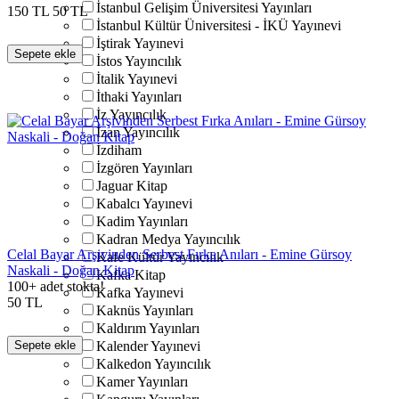
İstanbul Gelişim Üniversitesi Yayınları
150
TL
50
TL
İstanbul Kültür Üniversitesi - İKÜ Yayınevi
İştirak Yayınevi
Sepete ekle
İstos Yayıncılık
İtalik Yayınevi
İthaki Yayınları
İz Yayıncılık
İzan Yayıncılık
İzdiham
İzgören Yayınları
Jaguar Kitap
Kabalcı Yayınevi
Kadim Yayınları
Kadran Medya Yayıncılık
Celal Bayar Arşivinden Serbest Fırka Anıları - Emine Gürsoy
Kafe Kültür Yayıncılık
Naskali - Doğan Kitap
Kafka Kitap
100+ adet stokta!
Kafka Yayınevi
50
TL
Kaknüs Yayınları
Kaldırım Yayınları
Sepete ekle
Kalender Yayınevi
Kalkedon Yayıncılık
Kamer Yayınları