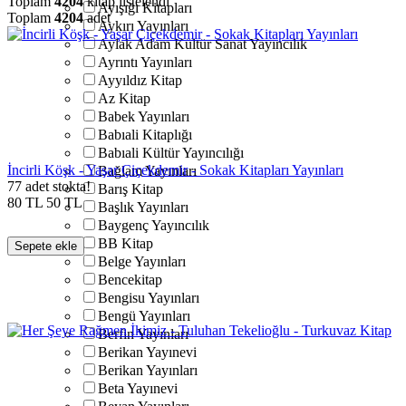
Toplam
4204
kitap listelendi
Ayışığı Kitapları
Toplam
4204
adet
Aykırı Yayınları
Aylak Adam Kültür Sanat Yayıncılık
Ayrıntı Yayınları
Ayyıldız Kitap
Az Kitap
Babek Yayınları
Babıali Kitaplığı
Babıali Kültür Yayıncılığı
İncirli Köşk - Yaşar Çiçekdemir - Sokak Kitapları Yayınları
Bağlam Yayınları
77 adet stokta!
Barış Kitap
80
TL
50
TL
Başlık Yayınları
Baygenç Yayıncılık
BB Kitap
Sepete ekle
Belge Yayınları
Bencekitap
Bengisu Yayınları
Bengü Yayınları
Berfin Yayınları
Berikan Yayınevi
Berikan Yayınları
Beta Yayınevi