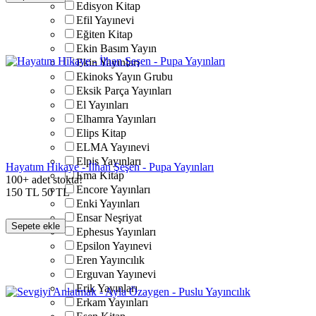
Edisyon Kitap
Efil Yayınevi
Eğiten Kitap
Ekin Basım Yayın
Ekin Yayınları
Ekinoks Yayın Grubu
Eksik Parça Yayınları
El Yayınları
Elhamra Yayınları
Elips Kitap
ELMA Yayınevi
Elpis Yayınları
Hayatım Hikaye - İlhan Şeşen - Pupa Yayınları
Ema Kitap
100+ adet stokta!
Encore Yayınları
150
TL
50
TL
Enki Yayınları
Ensar Neşriyat
Sepete ekle
Ephesus Yayınları
Epsilon Yayınevi
Eren Yayıncılık
Erguvan Yayınevi
Erik Yayınları
Erkam Yayınları