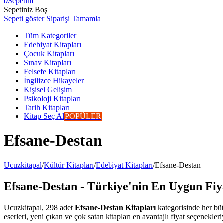
0
Sepetim
Sepetiniz Boş
Sepeti göster
Siparişi Tamamla
Tüm Kategoriler
Edebiyat Kitapları
Çocuk Kitapları
Sınav Kitapları
Felsefe Kitapları
İngilizce Hikayeler
Kişisel Gelişim
Psikoloji Kitapları
Tarih Kitapları
Kitap Seç Al
POPÜLER
Efsane-Destan
Ucuzkitapal
/
Kültür Kitapları
/
Edebiyat Kitapları
/
Efsane-Destan
Efsane-Destan - Türkiye'nin En Uygun Fiya
Ucuzkitapal, 298 adet
Efsane-Destan Kitapları
kategorisinde her büt
eserleri, yeni çıkan ve çok satan kitapları en avantajlı fiyat seçenekler