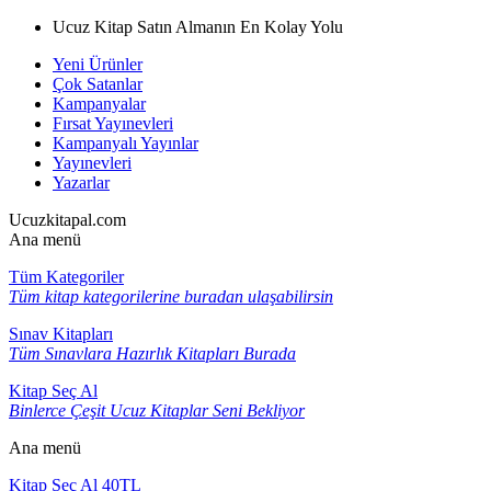
Ucuz Kitap Satın Almanın En Kolay Yolu
Yeni Ürünler
Çok Satanlar
Kampanyalar
Fırsat Yayınevleri
Kampanyalı Yayınlar
Yayınevleri
Yazarlar
Ucuzkitapal.com
Ana menü
Tüm Kategoriler
Tüm kitap kategorilerine buradan ulaşabilirsin
Sınav Kitapları
Tüm Sınavlara Hazırlık Kitapları Burada
Kitap Seç Al
Binlerce Çeşit Ucuz Kitaplar Seni Bekliyor
Ana menü
Kitap Seç Al 40TL