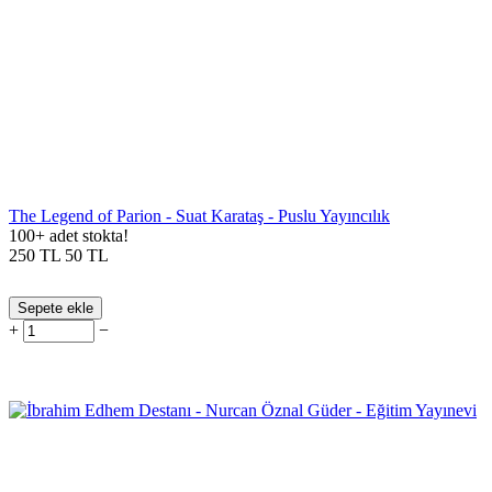
The Legend of Parion - Suat Karataş - Puslu Yayıncılık
100+ adet stokta!
250
TL
50
TL
Sepete ekle
+
−