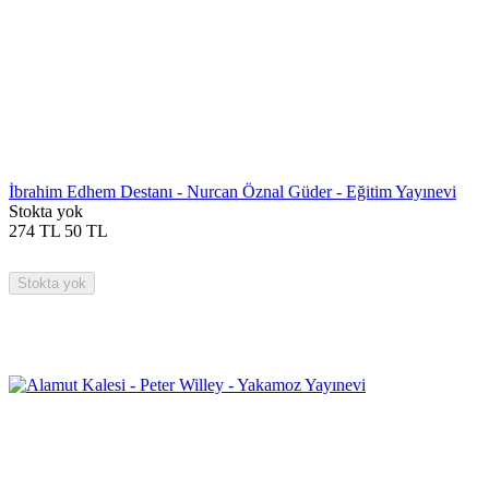
İbrahim Edhem Destanı - Nurcan Öznal Güder - Eğitim Yayınevi
Stokta yok
274
TL
50
TL
Stokta yok