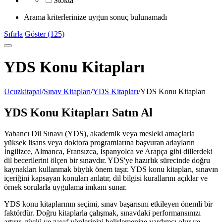
Stokta
Arama kriterlerinize uygun sonuç bulunamadı
Sıfırla
Göster (125)
YDS Konu Kitapları
Ucuzkitapal
/
Sınav Kitapları
/
YDS Kitapları
/
YDS Konu Kitapları
YDS Konu Kitapları Satın Al
Yabancı Dil Sınavı (YDS), akademik veya mesleki amaçlarla
yüksek lisans veya doktora programlarına başvuran adayların
İngilizce, Almanca, Fransızca, İspanyolca ve Arapça gibi dillerdeki
dil becerilerini ölçen bir sınavdır. YDS'ye hazırlık sürecinde doğru
kaynakları kullanmak büyük önem taşır. YDS konu kitapları, sınavın
içeriğini kapsayan konuları anlatır, dil bilgisi kurallarını açıklar ve
örnek sorularla uygulama imkanı sunar.
YDS konu kitaplarının seçimi, sınav başarısını etkileyen önemli bir
faktördür. Doğru kitaplarla çalışmak, sınavdaki performansınızı
artırır, güçlü ve zayıf yönlerinizi belirlemenize yardımcı olur ve