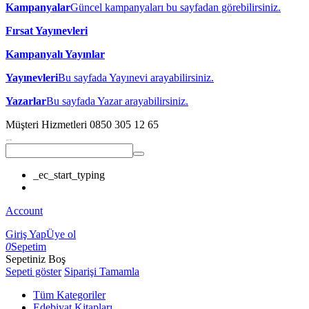
Kampanyalar
Güncel kampanyaları bu sayfadan görebilirsiniz.
Fırsat Yayınevleri
Kampanyalı Yayınlar
Yayınevleri
Bu sayfada Yayınevi arayabilirsiniz.
Yazarlar
Bu sayfada Yazar arayabilirsiniz.
Müşteri Hizmetleri
0850 305 12 65
_ec_start_typing
Account
Giriş Yap
Üye ol
0
Sepetim
Sepetiniz Boş
Sepeti göster
Siparişi Tamamla
Tüm Kategoriler
Edebiyat Kitapları