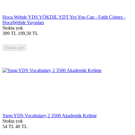
Hoca Webde YDS YÖKDİL YDT Yes You Can - Fatih Çömez -
HocaWebde Yayınları
Stokta yok
399
TL
199,50
TL
Stokta yok
Yargı YDS Vocabulary 2 3500 Akademik Kelime
Stokta yok
54
TL
40
TL