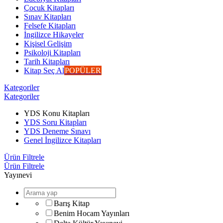
Çocuk Kitapları
Sınav Kitapları
Felsefe Kitapları
İngilizce Hikayeler
Kişisel Gelişim
Psikoloji Kitapları
Tarih Kitapları
Kitap Seç Al
POPÜLER
Kategoriler
Kategoriler
YDS Konu Kitapları
YDS Soru Kitapları
YDS Deneme Sınavı
Genel İngilizce Kitapları
Ürün Filtrele
Ürün Filtrele
Yayınevi
Barış Kitap
Benim Hocam Yayınları