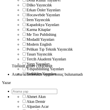
Delta Kültür Yayınevi
Dilko Yayıncılık
Erkan Önler Yayınları
Hocawebde Yayınları
İrem Yayıncılık
Kapadokya Yayınları
Karma Kitaplar
Me Too Publishing
Modadil Yayınları
Modern English
Pelikan Tıp Teknik Yayıncılık
Tasarı Yayıncılık
Tercih Akademi Yayınları
Yargı Yayınları
Tümünü göster (18)
Daralt
Ydspublishing Yayınları
Yediiklim Yayınları
Arama kriterlerinize uygun sonuç bulunamadı
Yazar
Ahmet Akın
Akın Demir
Alpaslan Acar