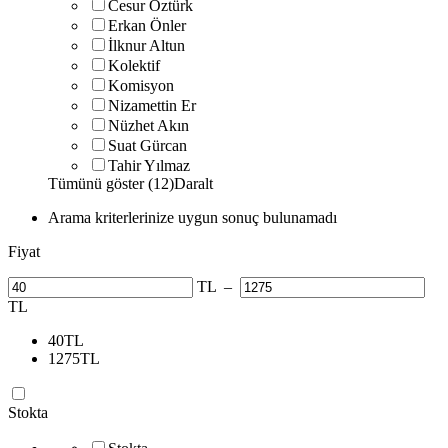
Cesur Öztürk
Erkan Önler
İlknur Altun
Kolektif
Komisyon
Nizamettin Er
Nüzhet Akın
Suat Gürcan
Tahir Yılmaz
Tümünü göster (12)
Daralt
Arama kriterlerinize uygun sonuç bulunamadı
Fiyat
TL
–
TL
40
TL
1275
TL
Stokta