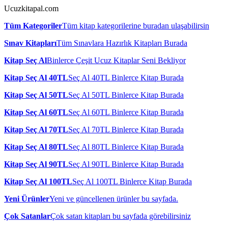
Ucuzkitapal.com
Tüm Kategoriler
Tüm kitap kategorilerine buradan ulaşabilirsin
Sınav Kitapları
Tüm Sınavlara Hazırlık Kitapları Burada
Kitap Seç Al
Binlerce Çeşit Ucuz Kitaplar Seni Bekliyor
Kitap Seç Al 40TL
Seç Al 40TL Binlerce Kitap Burada
Kitap Seç Al 50TL
Seç Al 50TL Binlerce Kitap Burada
Kitap Seç Al 60TL
Seç Al 60TL Binlerce Kitap Burada
Kitap Seç Al 70TL
Seç Al 70TL Binlerce Kitap Burada
Kitap Seç Al 80TL
Seç Al 80TL Binlerce Kitap Burada
Kitap Seç Al 90TL
Seç Al 90TL Binlerce Kitap Burada
Kitap Seç Al 100TL
Seç Al 100TL Binlerce Kitap Burada
Yeni Ürünler
Yeni ve güncellenen ürünler bu sayfada.
Çok Satanlar
Çok satan kitapları bu sayfada görebilirsiniz