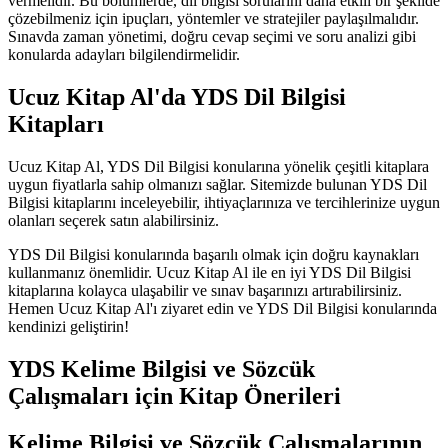
vermelidir. Bu bölümlerde, dil bilgisi sorularını daha etkili bir şekilde
çözebilmeniz için ipuçları, yöntemler ve stratejiler paylaşılmalıdır.
Sınavda zaman yönetimi, doğru cevap seçimi ve soru analizi gibi
konularda adayları bilgilendirmelidir.
Ucuz Kitap Al'da YDS Dil Bilgisi
Kitapları
Ucuz Kitap Al, YDS Dil Bilgisi konularına yönelik çeşitli kitaplara
uygun fiyatlarla sahip olmanızı sağlar. Sitemizde bulunan YDS Dil
Bilgisi kitaplarını inceleyebilir, ihtiyaçlarınıza ve tercihlerinize uygun
olanları seçerek satın alabilirsiniz.
YDS Dil Bilgisi konularında başarılı olmak için doğru kaynakları
kullanmanız önemlidir. Ucuz Kitap Al ile en iyi YDS Dil Bilgisi
kitaplarına kolayca ulaşabilir ve sınav başarınızı artırabilirsiniz.
Hemen Ucuz Kitap Al'ı ziyaret edin ve YDS Dil Bilgisi konularında
kendinizi geliştirin!
YDS Kelime Bilgisi ve Sözcük
Çalışmaları için Kitap Önerileri
Kelime Bilgisi ve Sözcük Çalışmalarının