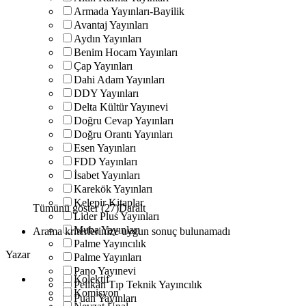
Armada Yayınları-Bayilik
Avantaj Yayınları
Aydın Yayınları
Benim Hocam Yayınları
Çap Yayınları
Dahi Adam Yayınları
DDY Yayınları
Delta Kültür Yayınevi
Doğru Cevap Yayınları
Doğru Orantı Yayınları
Esen Yayınları
FDD Yayınları
İsabet Yayınları
Karekök Yayınları
Kelepir Kitaplar
Tümünü göster (27)
Daralt
Lider Plus Yayınları
Muba Yayınları
Arama kriterlerinize uygun sonuç bulunamadı
Palme Yayıncılık
Yazar
Palme Yayınları
Pano Yayınevi
Kolektif
Pelikan Tıp Teknik Yayıncılık
Komisyon
Puan Yayınları