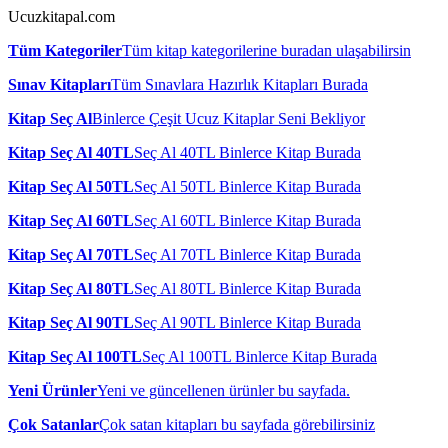
Ucuzkitapal.com
Tüm Kategoriler
Tüm kitap kategorilerine buradan ulaşabilirsin
Sınav Kitapları
Tüm Sınavlara Hazırlık Kitapları Burada
Kitap Seç Al
Binlerce Çeşit Ucuz Kitaplar Seni Bekliyor
Kitap Seç Al 40TL
Seç Al 40TL Binlerce Kitap Burada
Kitap Seç Al 50TL
Seç Al 50TL Binlerce Kitap Burada
Kitap Seç Al 60TL
Seç Al 60TL Binlerce Kitap Burada
Kitap Seç Al 70TL
Seç Al 70TL Binlerce Kitap Burada
Kitap Seç Al 80TL
Seç Al 80TL Binlerce Kitap Burada
Kitap Seç Al 90TL
Seç Al 90TL Binlerce Kitap Burada
Kitap Seç Al 100TL
Seç Al 100TL Binlerce Kitap Burada
Yeni Ürünler
Yeni ve güncellenen ürünler bu sayfada.
Çok Satanlar
Çok satan kitapları bu sayfada görebilirsiniz