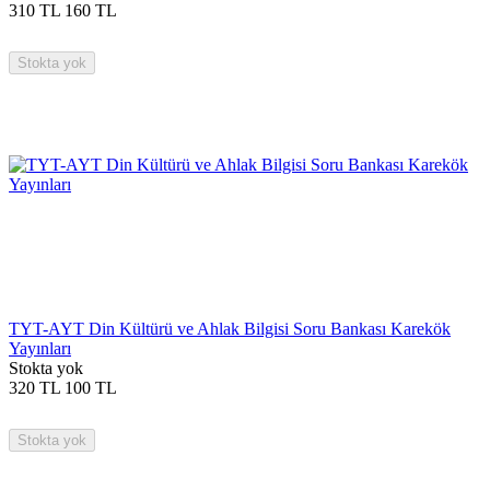
310
TL
160
TL
Stokta yok
TYT-AYT Din Kültürü ve Ahlak Bilgisi Soru Bankası Karekök
Yayınları
Stokta yok
320
TL
100
TL
Stokta yok