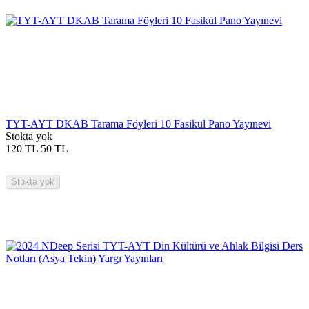
TYT-AYT DKAB Tarama Föyleri 10 Fasikül Pano Yayınevi
Stokta yok
120
TL
50
TL
Stokta yok