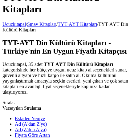
Kitapları
Ucuzkitapal
/
Sınav Kitapları
/
TYT-AYT Kitapları
/
TYT-AYT Din
Kültürü Kitapları
TYT-AYT Din Kültürü Kitapları -
Türkiye'nin En Uygun Fiyatlı Kitapçısı
Ucuzkitapal, 35 adet
TYT-AYT Din Kültürü Kitapları
kategorisinde her bütçeye uygun ucuz kitap al seçenekleri sunar,
güvenli altyapı ve hızlı kargo ile satın al. Okuma kültürünü
yaygınlaştırmak amacıyla seçkin eserleri, yeni çıkan ve çok satan
kitapları en avantajlı fiyat seçenekleriyle kapınıza kadar
ulaştırıyoruz.
Sırala:
Varsayılan Sıralama
Eskiden Yeniye
Ad (A'dan Z'ye)
Ad (Z'den A'ya)
Fiyata Göre Artan