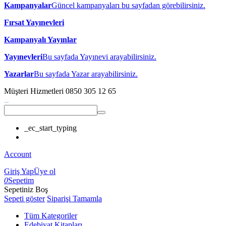
Kampanyalar
Güncel kampanyaları bu sayfadan görebilirsiniz.
Fırsat Yayınevleri
Kampanyalı Yayınlar
Yayınevleri
Bu sayfada Yayınevi arayabilirsiniz.
Yazarlar
Bu sayfada Yazar arayabilirsiniz.
Müşteri Hizmetleri
0850 305 12 65
_ec_start_typing
Account
Giriş Yap
Üye ol
0
Sepetim
Sepetiniz Boş
Sepeti göster
Siparişi Tamamla
Tüm Kategoriler
Edebiyat Kitapları