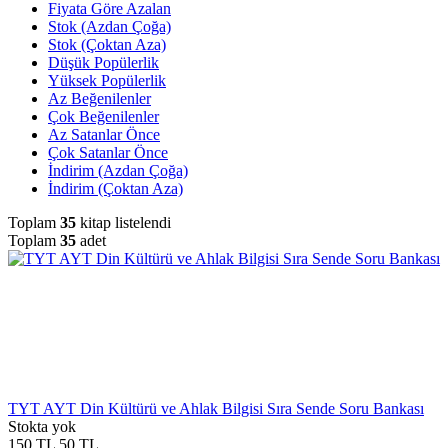
Fiyata Göre Azalan
Stok (Azdan Çoğa)
Stok (Çoktan Aza)
Düşük Popülerlik
Yüksek Popülerlik
Az Beğenilenler
Çok Beğenilenler
Az Satanlar Önce
Çok Satanlar Önce
İndirim (Azdan Çoğa)
İndirim (Çoktan Aza)
Toplam
35
kitap listelendi
Toplam
35
adet
TYT AYT Din Kültürü ve Ahlak Bilgisi Sıra Sende Soru Bankası
Stokta yok
150
TL
50
TL