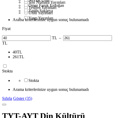
Nevzat Ünal
Son Numara Yayınları
Ömer Faruk Erdoğan
Testfen Yayınları
Zarife Sakarya
Ünlü Yayınları
Yargı Yayınları
Arama kriterlerinize uygun sonuç bulunamadı
Fiyat
TL
–
TL
40
TL
261
TL
Stokta
Stokta
Arama kriterlerinize uygun sonuç bulunamadı
Sıfırla
Göster (35)
TYT-AYT Din Kültürü