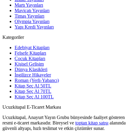
Martı Yayınları
Maviçatı Yayınları
Timaş Yayınları
Olympia Yayınları
Yapı Kredi Yayınları
Kategoriler
Edebiyat Kitapları
Felsefe Kitapları
Çocuk Kitapları
Kişisel Gelişim
Dünya Klasikleri
İngilizce Hikayeler
Roman (Yerli-Yabancı)
Kitap Seç Al 50TL
Kitap Seç Al 70TL
Kitap Seç Al 100TL
Ucuzkitapal E-Ticaret Markası
Ucuzkitapal, Anayurt Yayın Grubu bünyesinde faaliyet gösteren
resmi e-ticaret markasıdır. Bireysel ve
toptan kitap satışı
alanında
güvenli altyapı, hızlı teslimat ve etkin çözümler sunar.