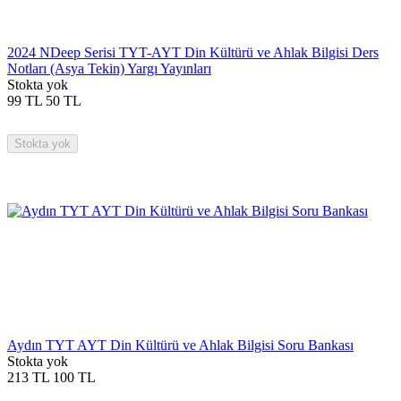
2024 NDeep Serisi TYT-AYT Din Kültürü ve Ahlak Bilgisi Ders
Notları (Asya Tekin) Yargı Yayınları
Stokta yok
99
TL
50
TL
Stokta yok
Aydın TYT AYT Din Kültürü ve Ahlak Bilgisi Soru Bankası
Stokta yok
213
TL
100
TL