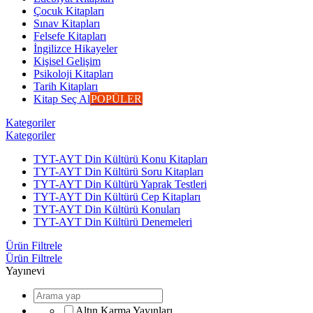
Çocuk Kitapları
Sınav Kitapları
Felsefe Kitapları
İngilizce Hikayeler
Kişisel Gelişim
Psikoloji Kitapları
Tarih Kitapları
Kitap Seç Al
POPÜLER
Kategoriler
Kategoriler
TYT-AYT Din Kültürü Konu Kitapları
TYT-AYT Din Kültürü Soru Kitapları
TYT-AYT Din Kültürü Yaprak Testleri
TYT-AYT Din Kültürü Cep Kitapları
TYT-AYT Din Kültürü Konuları
TYT-AYT Din Kültürü Denemeleri
Ürün Filtrele
Ürün Filtrele
Yayınevi
Altın Karma Yayınları