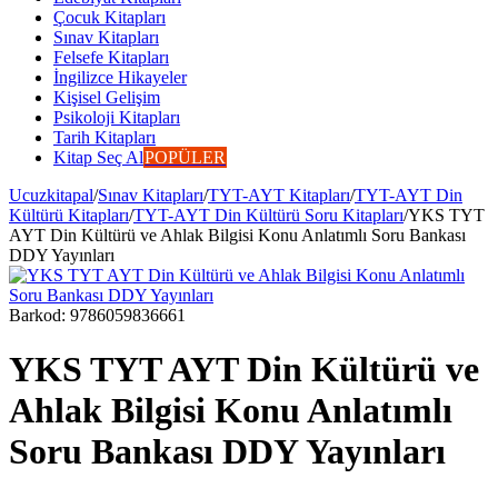
Çocuk Kitapları
Sınav Kitapları
Felsefe Kitapları
İngilizce Hikayeler
Kişisel Gelişim
Psikoloji Kitapları
Tarih Kitapları
Kitap Seç Al
POPÜLER
Ucuzkitapal
/
Sınav Kitapları
/
TYT-AYT Kitapları
/
TYT-AYT Din
Kültürü Kitapları
/
TYT-AYT Din Kültürü Soru Kitapları
/
YKS TYT
AYT Din Kültürü ve Ahlak Bilgisi Konu Anlatımlı Soru Bankası
DDY Yayınları
Barkod:
9786059836661
YKS TYT AYT Din Kültürü ve
Ahlak Bilgisi Konu Anlatımlı
Soru Bankası DDY Yayınları