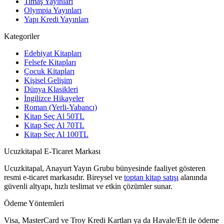
Timaş Yayınları
Olympia Yayınları
Yapı Kredi Yayınları
Kategoriler
Edebiyat Kitapları
Felsefe Kitapları
Çocuk Kitapları
Kişisel Gelişim
Dünya Klasikleri
İngilizce Hikayeler
Roman (Yerli-Yabancı)
Kitap Seç Al 50TL
Kitap Seç Al 70TL
Kitap Seç Al 100TL
Ucuzkitapal E-Ticaret Markası
Ucuzkitapal, Anayurt Yayın Grubu bünyesinde faaliyet gösteren
resmi e-ticaret markasıdır. Bireysel ve
toptan kitap satışı
alanında
güvenli altyapı, hızlı teslimat ve etkin çözümler sunar.
Ödeme Yöntemleri
Visa, MasterCard ve Troy Kredi Kartları ya da Havale/Eft ile ödeme