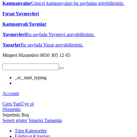
Kampanyalar
Güncel kampanyaları bu sayfadan görebilirsiniz.
Fırsat Yayınevleri
Kampanyalı Yayınlar
Yayınevleri
Bu sayfada Yayınevi arayabilirsiniz.
Yazarlar
Bu sayfada Yazar arayabilirsiniz.
Müşteri Hizmetleri
0850 305 12 65
_ec_start_typing
Account
Giriş Yap
Üye ol
0
Sepetim
Sepetiniz Boş
Sepeti göster
Siparişi Tamamla
Tüm Kategoriler
Edebiyat Kitapları