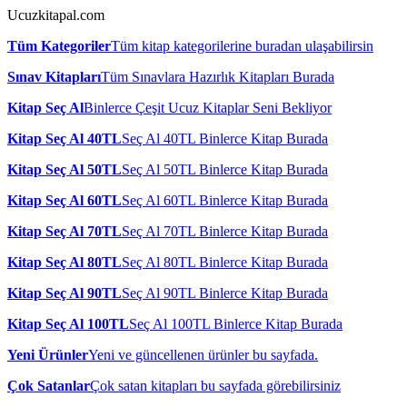
Ucuzkitapal.com
Tüm Kategoriler
Tüm kitap kategorilerine buradan ulaşabilirsin
Sınav Kitapları
Tüm Sınavlara Hazırlık Kitapları Burada
Kitap Seç Al
Binlerce Çeşit Ucuz Kitaplar Seni Bekliyor
Kitap Seç Al 40TL
Seç Al 40TL Binlerce Kitap Burada
Kitap Seç Al 50TL
Seç Al 50TL Binlerce Kitap Burada
Kitap Seç Al 60TL
Seç Al 60TL Binlerce Kitap Burada
Kitap Seç Al 70TL
Seç Al 70TL Binlerce Kitap Burada
Kitap Seç Al 80TL
Seç Al 80TL Binlerce Kitap Burada
Kitap Seç Al 90TL
Seç Al 90TL Binlerce Kitap Burada
Kitap Seç Al 100TL
Seç Al 100TL Binlerce Kitap Burada
Yeni Ürünler
Yeni ve güncellenen ürünler bu sayfada.
Çok Satanlar
Çok satan kitapları bu sayfada görebilirsiniz