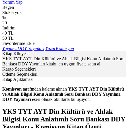
Yorum Yap
Beğen
Stokta yok
%
20
İndirim
40
TL
50
TL
Favorilerime Ekle
Yayınevi
DDY Yayınları
Yazar
Komisyon
Kitap Künyesi
YKS TYT AYT Din Kültürü ve Ahlak Bilgisi Konu Anlatımlı Soru
Bankası DDY Yayınları kitabı, en uygun fiyata satın al.
Kargo Seçenekleri
Ödeme Seçenekleri
Kitap Açıklaması
Komisyon
tarafından kaleme alınan
YKS TYT AYT Din Kültürü
ve Ahlak Bilgisi Konu Anlatımlı Soru Bankası DDY Yayınları
,
DDY Yayınları
eseri olarak okurlarla buluşuyor.
YKS TYT AYT Din Kültürü ve Ahlak
Bilgisi Konu Anlatımlı Soru Bankası DDY
Yayınları - Komisyon Kitap Özeti