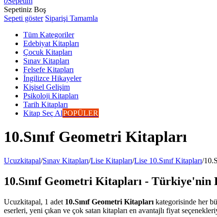
0
Sepetim
Sepetiniz Boş
Sepeti göster
Siparişi Tamamla
Tüm Kategoriler
Edebiyat Kitapları
Çocuk Kitapları
Sınav Kitapları
Felsefe Kitapları
İngilizce Hikayeler
Kişisel Gelişim
Psikoloji Kitapları
Tarih Kitapları
Kitap Seç Al
POPÜLER
10.Sınıf Geometri Kitapları
Ucuzkitapal
/
Sınav Kitapları
/
Lise Kitapları
/
Lise 10.Sınıf Kitapları
/
10.S
10.Sınıf Geometri Kitapları - Türkiye'nin 
Ucuzkitapal, 1 adet
10.Sınıf Geometri Kitapları
kategorisinde her bü
eserleri, yeni çıkan ve çok satan kitapları en avantajlı fiyat seçenekler