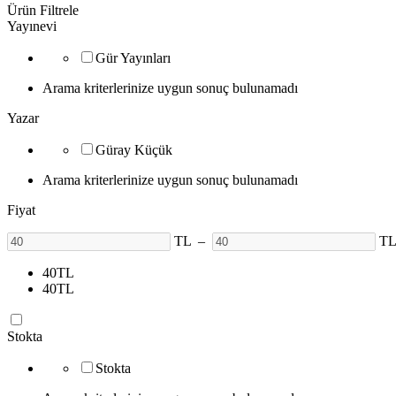
Ürün Filtrele
Yayınevi
Gür Yayınları
Arama kriterlerinize uygun sonuç bulunamadı
Yazar
Güray Küçük
Arama kriterlerinize uygun sonuç bulunamadı
Fiyat
TL
–
T
40
TL
40
TL
Stokta
Stokta