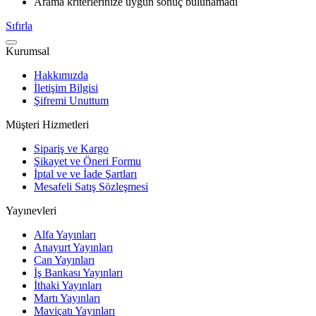
Arama kriterlerinize uygun sonuç bulunamadı
Sıfırla
Kurumsal
Hakkımızda
İletişim Bilgisi
Şifremi Unuttum
Müşteri Hizmetleri
Sipariş ve Kargo
Şikayet ve Öneri Formu
İptal ve ve İade Şartları
Mesafeli Satış Sözleşmesi
Yayınevleri
Alfa Yayınları
Anayurt Yayınları
Can Yayınları
İş Bankası Yayınları
İthaki Yayınları
Martı Yayınları
Maviçatı Yayınları