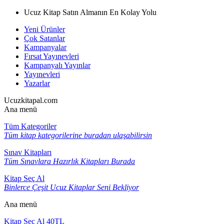
Ucuz Kitap Satın Almanın En Kolay Yolu
Yeni Ürünler
Çok Satanlar
Kampanyalar
Fırsat Yayınevleri
Kampanyalı Yayınlar
Yayınevleri
Yazarlar
Ucuzkitapal.com
Ana menü
Tüm Kategoriler
Tüm kitap kategorilerine buradan ulaşabilirsin
Sınav Kitapları
Tüm Sınavlara Hazırlık Kitapları Burada
Kitap Seç Al
Binlerce Çeşit Ucuz Kitaplar Seni Bekliyor
Ana menü
Kitap Seç Al 40TL