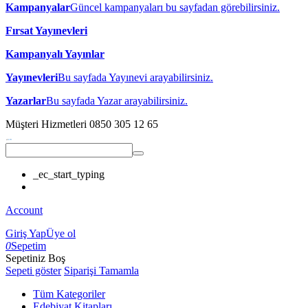
Kampanyalar
Güncel kampanyaları bu sayfadan görebilirsiniz.
Fırsat Yayınevleri
Kampanyalı Yayınlar
Yayınevleri
Bu sayfada Yayınevi arayabilirsiniz.
Yazarlar
Bu sayfada Yazar arayabilirsiniz.
Müşteri Hizmetleri
0850 305 12 65
_ec_start_typing
Account
Giriş Yap
Üye ol
0
Sepetim
Sepetiniz Boş
Sepeti göster
Siparişi Tamamla
Tüm Kategoriler
Edebiyat Kitapları