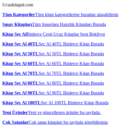
Ucuzkitapal.com
Tüm Kategoriler
Tüm kitap kategorilerine buradan ulaşabilirsin
Sınav Kitapları
Tüm Sınavlara Hazırlık Kitapları Burada
Kitap Seç Al
Binlerce Çeşit Ucuz Kitaplar Seni Bekliyor
Kitap Seç Al 40TL
Seç Al 40TL Binlerce Kitap Burada
Kitap Seç Al 50TL
Seç Al 50TL Binlerce Kitap Burada
Kitap Seç Al 60TL
Seç Al 60TL Binlerce Kitap Burada
Kitap Seç Al 70TL
Seç Al 70TL Binlerce Kitap Burada
Kitap Seç Al 80TL
Seç Al 80TL Binlerce Kitap Burada
Kitap Seç Al 90TL
Seç Al 90TL Binlerce Kitap Burada
Kitap Seç Al 100TL
Seç Al 100TL Binlerce Kitap Burada
Yeni Ürünler
Yeni ve güncellenen ürünler bu sayfada.
Çok Satanlar
Çok satan kitapları bu sayfada görebilirsiniz