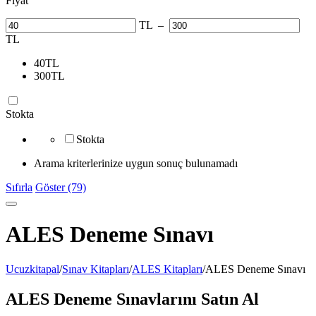
Fiyat
TL
–
TL
40
TL
300
TL
Stokta
Stokta
Arama kriterlerinize uygun sonuç bulunamadı
Sıfırla
Göster (79)
ALES Deneme Sınavı
Ucuzkitapal
/
Sınav Kitapları
/
ALES Kitapları
/
ALES Deneme Sınavı
ALES Deneme Sınavlarını Satın Al