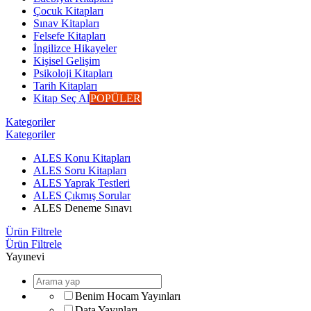
Çocuk Kitapları
Sınav Kitapları
Felsefe Kitapları
İngilizce Hikayeler
Kişisel Gelişim
Psikoloji Kitapları
Tarih Kitapları
Kitap Seç Al
POPÜLER
Kategoriler
Kategoriler
ALES Konu Kitapları
ALES Soru Kitapları
ALES Yaprak Testleri
ALES Çıkmış Sorular
ALES Deneme Sınavı
Ürün Filtrele
Ürün Filtrele
Yayınevi
Benim Hocam Yayınları
Data Yayınları