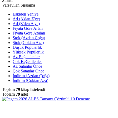
Sırala:
Varsayılan Sıralama
Eskiden Yeniye
Ad (A'dan Z'ye)
Ad (Z'den A'ya)
Fiyata Göre Artan
Fiyata Göre Azalan
Stok (Azdan Çoğa)
Stok (Çoktan Aza)
Düşük Popülerlik
Yüksek Popülerlik
Az Beğenilenler
Çok Beğenilenler
Az Satanlar Önce
Çok Satanlar Önce
İndirim (Azdan Çoğa)
İndirim (Çoktan Aza)
Toplam
79
kitap listelendi
Toplam
79
adet