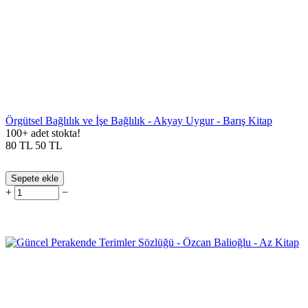
Örgütsel Bağlılık ve İşe Bağlılık - Akyay Uygur - Barış Kitap
100+ adet stokta!
80
TL
50
TL
Sepete ekle
+
−