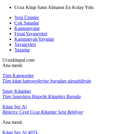
Ucuz Kitap Satın Almanın En Kolay Yolu
Yeni Ürünler
Çok Satanlar
Kampanyalar
Fırsat Yayınevleri
Kampanyalı Yayınlar
Yayınevleri
Yazarlar
Ucuzkitapal.com
Ana menü
Tüm Kategoriler
Tüm kitap kategorilerine buradan ulaşabilirsin
Sınav Kitapları
Tüm Sınavlara Hazırlık Kitapları Burada
Kitap Seç Al
Binlerce Çeşit Ucuz Kitaplar Seni Bekliyor
Ana menü
Kitap Seç Al 40TL