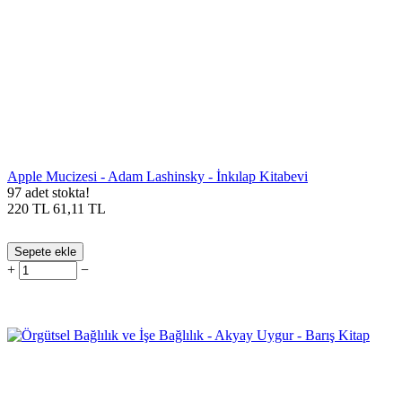
Apple Mucizesi - Adam Lashinsky - İnkılap Kitabevi
97 adet stokta!
220
TL
61,11
TL
Sepete ekle
+
−