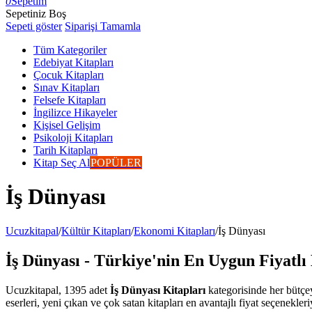
0
Sepetim
Sepetiniz Boş
Sepeti göster
Siparişi Tamamla
Tüm Kategoriler
Edebiyat Kitapları
Çocuk Kitapları
Sınav Kitapları
Felsefe Kitapları
İngilizce Hikayeler
Kişisel Gelişim
Psikoloji Kitapları
Tarih Kitapları
Kitap Seç Al
POPÜLER
İş Dünyası
Ucuzkitapal
/
Kültür Kitapları
/
Ekonomi Kitapları
/
İş Dünyası
İş Dünyası - Türkiye'nin En Uygun Fiyatlı 
Ucuzkitapal, 1395 adet
İş Dünyası Kitapları
kategorisinde her bütçey
eserleri, yeni çıkan ve çok satan kitapları en avantajlı fiyat seçenekler