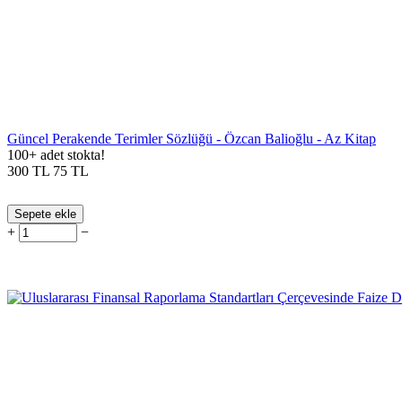
Güncel Perakende Terimler Sözlüğü - Özcan Balioğlu - Az Kitap
100+ adet stokta!
300
TL
75
TL
Sepete ekle
+
−