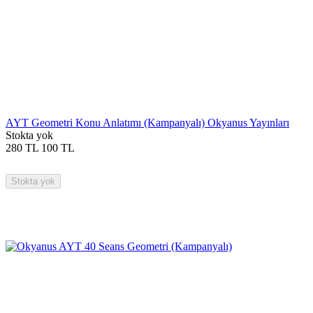
AYT Geometri Konu Anlatımı (Kampanyalı) Okyanus Yayınları
Stokta yok
280
TL
100
TL
Stokta yok