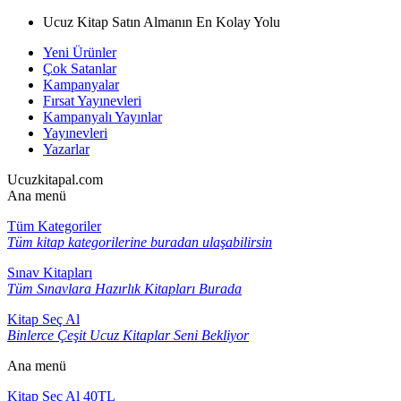
Ucuz Kitap Satın Almanın En Kolay Yolu
Yeni Ürünler
Çok Satanlar
Kampanyalar
Fırsat Yayınevleri
Kampanyalı Yayınlar
Yayınevleri
Yazarlar
Ucuzkitapal.com
Ana menü
Tüm Kategoriler
Tüm kitap kategorilerine buradan ulaşabilirsin
Sınav Kitapları
Tüm Sınavlara Hazırlık Kitapları Burada
Kitap Seç Al
Binlerce Çeşit Ucuz Kitaplar Seni Bekliyor
Ana menü
Kitap Seç Al 40TL