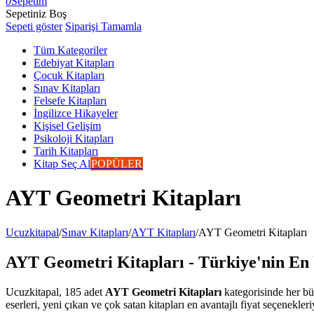
0
Sepetim
Sepetiniz Boş
Sepeti göster
Siparişi Tamamla
Tüm Kategoriler
Edebiyat Kitapları
Çocuk Kitapları
Sınav Kitapları
Felsefe Kitapları
İngilizce Hikayeler
Kişisel Gelişim
Psikoloji Kitapları
Tarih Kitapları
Kitap Seç Al
POPÜLER
AYT Geometri Kitapları
Ucuzkitapal
/
Sınav Kitapları
/
AYT Kitapları
/
AYT Geometri Kitapları
AYT Geometri Kitapları - Türkiye'nin En 
Ucuzkitapal, 185 adet
AYT Geometri Kitapları
kategorisinde her bü
eserleri, yeni çıkan ve çok satan kitapları en avantajlı fiyat seçenekler