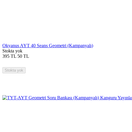
Okyanus AYT 40 Seans Geometri (Kampanyalı)
Stokta yok
395
TL
50
TL
Stokta yok