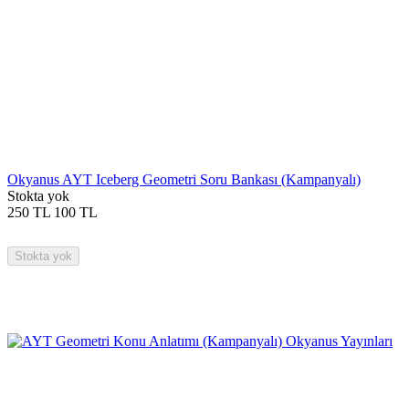
Okyanus AYT Iceberg Geometri Soru Bankası (Kampanyalı)
Stokta yok
250
TL
100
TL
Stokta yok