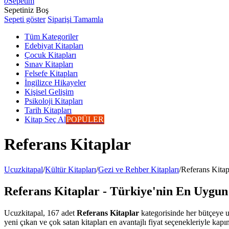
0
Sepetim
Sepetiniz Boş
Sepeti göster
Siparişi Tamamla
Tüm Kategoriler
Edebiyat Kitapları
Çocuk Kitapları
Sınav Kitapları
Felsefe Kitapları
İngilizce Hikayeler
Kişisel Gelişim
Psikoloji Kitapları
Tarih Kitapları
Kitap Seç Al
POPÜLER
Referans Kitaplar
Ucuzkitapal
/
Kültür Kitapları
/
Gezi ve Rehber Kitapları
/
Referans Kitap
Referans Kitaplar - Türkiye'nin En Uygun 
Ucuzkitapal, 167 adet
Referans Kitaplar
kategorisinde her bütçeye uy
yeni çıkan ve çok satan kitapları en avantajlı fiyat seçenekleriyle kapı