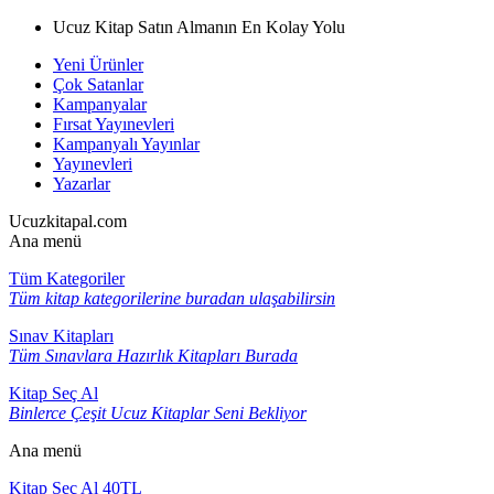
Ucuz Kitap Satın Almanın En Kolay Yolu
Yeni Ürünler
Çok Satanlar
Kampanyalar
Fırsat Yayınevleri
Kampanyalı Yayınlar
Yayınevleri
Yazarlar
Ucuzkitapal.com
Ana menü
Tüm Kategoriler
Tüm kitap kategorilerine buradan ulaşabilirsin
Sınav Kitapları
Tüm Sınavlara Hazırlık Kitapları Burada
Kitap Seç Al
Binlerce Çeşit Ucuz Kitaplar Seni Bekliyor
Ana menü
Kitap Seç Al 40TL