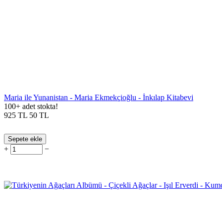
Maria ile Yunanistan - Maria Ekmekçioğlu - İnkılap Kitabevi
100+ adet stokta!
925
TL
50
TL
Sepete ekle
+
−