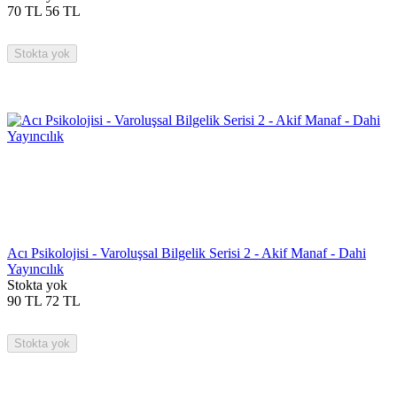
70
TL
56
TL
Stokta yok
Acı Psikolojisi - Varoluşsal Bilgelik Serisi 2 - Akif Manaf - Dahi
Yayıncılık
Stokta yok
90
TL
72
TL
Stokta yok