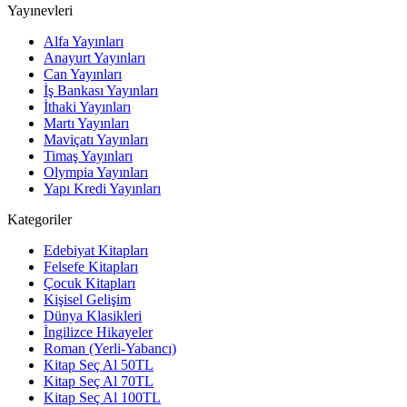
Yayınevleri
Alfa Yayınları
Anayurt Yayınları
Can Yayınları
İş Bankası Yayınları
İthaki Yayınları
Martı Yayınları
Maviçatı Yayınları
Timaş Yayınları
Olympia Yayınları
Yapı Kredi Yayınları
Kategoriler
Edebiyat Kitapları
Felsefe Kitapları
Çocuk Kitapları
Kişisel Gelişim
Dünya Klasikleri
İngilizce Hikayeler
Roman (Yerli-Yabancı)
Kitap Seç Al 50TL
Kitap Seç Al 70TL
Kitap Seç Al 100TL