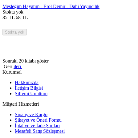
Mesleğim Hayatım - Erol Demir - Dahi Yayıncılık
Stokta yok
85
TL
68
TL
Stokta yok
Sonraki 20 kitabı göster
Geri
ileri
Kurumsal
Hakkımızda
İletişim Bilgisi
Şifremi Unuttum
Müşteri Hizmetleri
Sipariş ve Kargo
Şikayet ve Öneri Formu
İptal ve ve İade Şartları
Mesafeli Satış Sözleşmesi