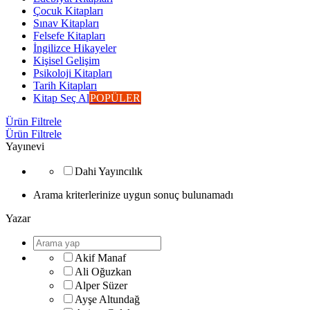
Çocuk Kitapları
Sınav Kitapları
Felsefe Kitapları
İngilizce Hikayeler
Kişisel Gelişim
Psikoloji Kitapları
Tarih Kitapları
Kitap Seç Al
POPÜLER
Ürün Filtrele
Ürün Filtrele
Yayınevi
Dahi Yayıncılık
Arama kriterlerinize uygun sonuç bulunamadı
Yazar
Akif Manaf
Ali Oğuzkan
Alper Süzer
Ayşe Altundağ