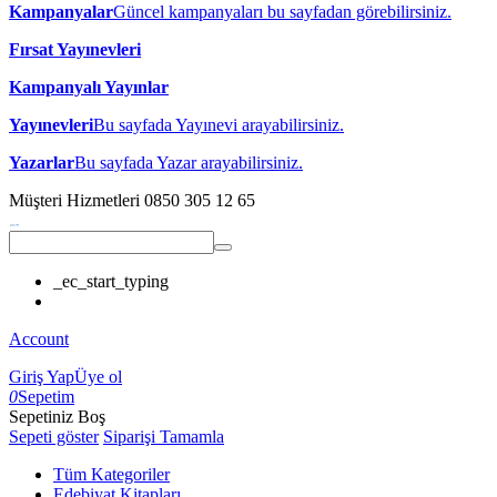
Kampanyalar
Güncel kampanyaları bu sayfadan görebilirsiniz.
Fırsat Yayınevleri
Kampanyalı Yayınlar
Yayınevleri
Bu sayfada Yayınevi arayabilirsiniz.
Yazarlar
Bu sayfada Yazar arayabilirsiniz.
Müşteri Hizmetleri
0850 305 12 65
_ec_start_typing
Account
Giriş Yap
Üye ol
0
Sepetim
Sepetiniz Boş
Sepeti göster
Siparişi Tamamla
Tüm Kategoriler
Edebiyat Kitapları