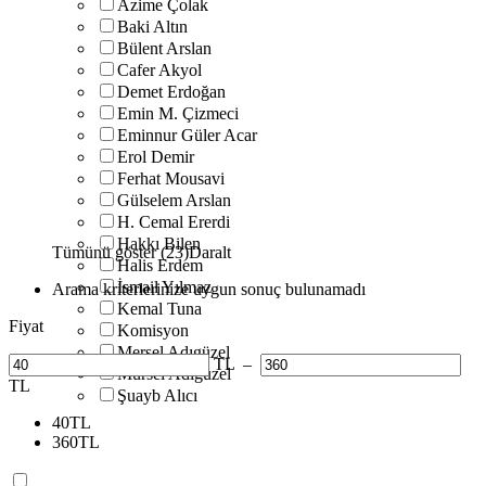
Azime Çolak
Baki Altın
Bülent Arslan
Cafer Akyol
Demet Erdoğan
Emin M. Çizmeci
Eminnur Güler Acar
Erol Demir
Ferhat Mousavi
Gülselem Arslan
H. Cemal Ererdi
Hakkı Bilen
Tümünü göster (23)
Daralt
Halis Erdem
İsmail Yılmaz
Arama kriterlerinize uygun sonuç bulunamadı
Kemal Tuna
Fiyat
Komisyon
Mersel Adıgüzel
TL
–
Mürsel Adıgüzel
TL
Şuayb Alıcı
40
TL
360
TL