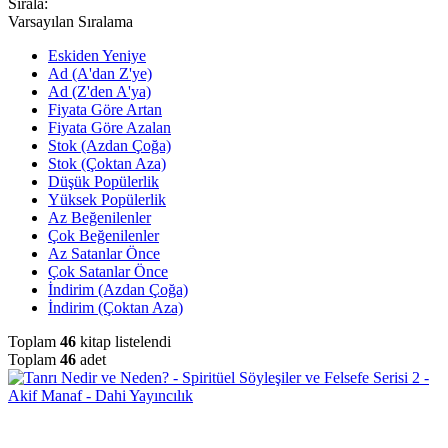
Sırala:
Varsayılan Sıralama
Eskiden Yeniye
Ad (A'dan Z'ye)
Ad (Z'den A'ya)
Fiyata Göre Artan
Fiyata Göre Azalan
Stok (Azdan Çoğa)
Stok (Çoktan Aza)
Düşük Popülerlik
Yüksek Popülerlik
Az Beğenilenler
Çok Beğenilenler
Az Satanlar Önce
Çok Satanlar Önce
İndirim (Azdan Çoğa)
İndirim (Çoktan Aza)
Toplam
46
kitap listelendi
Toplam
46
adet