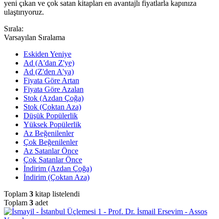
yeni çıkan ve çok satan kitapları en avantajlı fiyatlarla kapınıza
ulaştırıyoruz.
Sırala:
Varsayılan Sıralama
Eskiden Yeniye
Ad (A'dan Z'ye)
Ad (Z'den A'ya)
Fiyata Göre Artan
Fiyata Göre Azalan
Stok (Azdan Çoğa)
Stok (Çoktan Aza)
Düşük Popülerlik
Yüksek Popülerlik
Az Beğenilenler
Çok Beğenilenler
Az Satanlar Önce
Çok Satanlar Önce
İndirim (Azdan Çoğa)
İndirim (Çoktan Aza)
Toplam
3
kitap listelendi
Toplam
3
adet