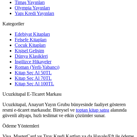
Timaş Yayınları
Olympia Yayınları
Yapı Kredi Yayınları
Kategoriler
Edebiyat Kitapları
Felsefe Kitapları
Çocuk Kitapları
Kişisel Gelişim
Dünya Klasikleri
İngilizce Hikayeler
Roman (Yerli-Yabancı)
Kitap Seç Al 50TL
Kitap Seç Al 70TL
Kitap Seç Al 100TL
Ucuzkitapal E-Ticaret Markası
Ucuzkitapal, Anayurt Yayın Grubu bünyesinde faaliyet gösteren
resmi e-ticaret markasıdır. Bireysel ve
toptan kitap satışı
alanında
güvenli altyapı, hızlı teslimat ve etkin çözümler sunar.
Ödeme Yöntemleri
Visa, MasterCard ve Troy Kredi Kartları ya da Havale/Eft ile ödeme