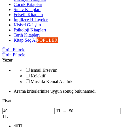
Çocuk Kitapları
Sınav Kitapları
Felsefe Kitapları
İngilizce Hikayeler
Kişisel Gelişim
Psikoloji Kitapları
Tarih Kitapları
Kitap Seç Al
POPÜLER
Ürün Filtrele
Ürün Filtrele
Yazar
İsmail Ersevim
Kolektif
Mustafa Kemal Atatürk
Arama kriterlerinize uygun sonuç bulunamadı
Fiyat
TL
–
TL
40
TL