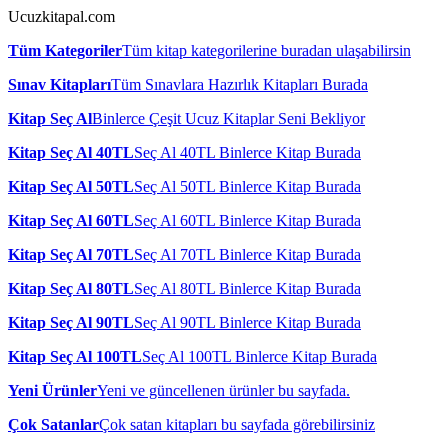
Ucuzkitapal.com
Tüm Kategoriler
Tüm kitap kategorilerine buradan ulaşabilirsin
Sınav Kitapları
Tüm Sınavlara Hazırlık Kitapları Burada
Kitap Seç Al
Binlerce Çeşit Ucuz Kitaplar Seni Bekliyor
Kitap Seç Al 40TL
Seç Al 40TL Binlerce Kitap Burada
Kitap Seç Al 50TL
Seç Al 50TL Binlerce Kitap Burada
Kitap Seç Al 60TL
Seç Al 60TL Binlerce Kitap Burada
Kitap Seç Al 70TL
Seç Al 70TL Binlerce Kitap Burada
Kitap Seç Al 80TL
Seç Al 80TL Binlerce Kitap Burada
Kitap Seç Al 90TL
Seç Al 90TL Binlerce Kitap Burada
Kitap Seç Al 100TL
Seç Al 100TL Binlerce Kitap Burada
Yeni Ürünler
Yeni ve güncellenen ürünler bu sayfada.
Çok Satanlar
Çok satan kitapları bu sayfada görebilirsiniz