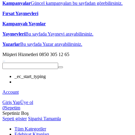
Kampanyalar
Güncel kampanyaları bu sayfadan görebilirsiniz.
Fırsat Yayınevleri
Kampanyalı Yayınlar
Yayınevleri
Bu sayfada Yayınevi arayabilirsiniz.
Yazarlar
Bu sayfada Yazar arayabilirsiniz.
Müşteri Hizmetleri
0850 305 12 65
_ec_start_typing
Account
Giriş Yap
Üye ol
0
Sepetim
Sepetiniz Boş
Sepeti göster
Siparişi Tamamla
Tüm Kategoriler
Edebiyat Kitapları