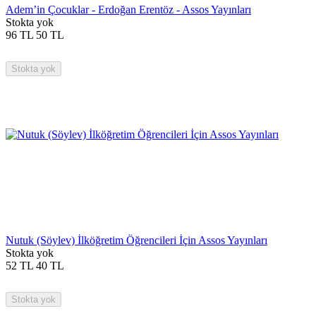
Adem’in Çocuklar - Erdoğan Erentöz - Assos Yayınları
Stokta yok
96
TL
50
TL
Stokta yok
Nutuk (Söylev) İlköğretim Öğrencileri İçin Assos Yayınları
Stokta yok
52
TL
40
TL
Stokta yok