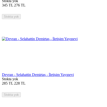
Stokta yok
345
TL
276
TL
Stokta yok
Devran - Selahattin Demirtaş - İletişim Yayınevi
Stokta yok
285
TL
228
TL
Stokta yok