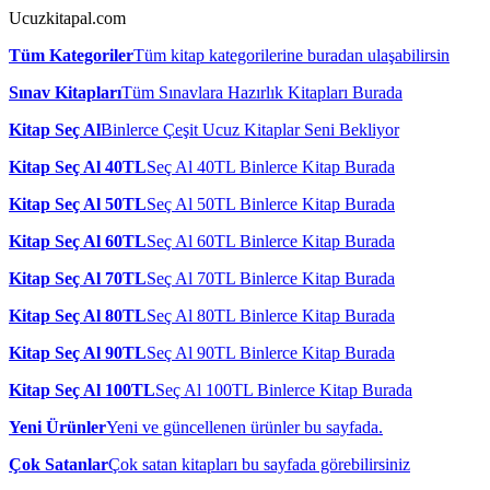
Ucuzkitapal.com
Tüm Kategoriler
Tüm kitap kategorilerine buradan ulaşabilirsin
Sınav Kitapları
Tüm Sınavlara Hazırlık Kitapları Burada
Kitap Seç Al
Binlerce Çeşit Ucuz Kitaplar Seni Bekliyor
Kitap Seç Al 40TL
Seç Al 40TL Binlerce Kitap Burada
Kitap Seç Al 50TL
Seç Al 50TL Binlerce Kitap Burada
Kitap Seç Al 60TL
Seç Al 60TL Binlerce Kitap Burada
Kitap Seç Al 70TL
Seç Al 70TL Binlerce Kitap Burada
Kitap Seç Al 80TL
Seç Al 80TL Binlerce Kitap Burada
Kitap Seç Al 90TL
Seç Al 90TL Binlerce Kitap Burada
Kitap Seç Al 100TL
Seç Al 100TL Binlerce Kitap Burada
Yeni Ürünler
Yeni ve güncellenen ürünler bu sayfada.
Çok Satanlar
Çok satan kitapları bu sayfada görebilirsiniz