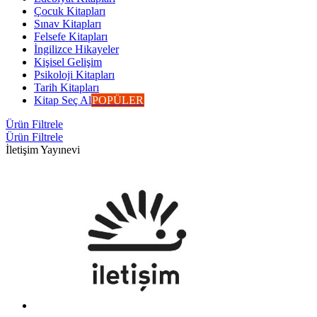
Çocuk Kitapları
Sınav Kitapları
Felsefe Kitapları
İngilizce Hikayeler
Kişisel Gelişim
Psikoloji Kitapları
Tarih Kitapları
Kitap Seç Al
POPÜLER
Ürün Filtrele
Ürün Filtrele
İletişim Yayınevi