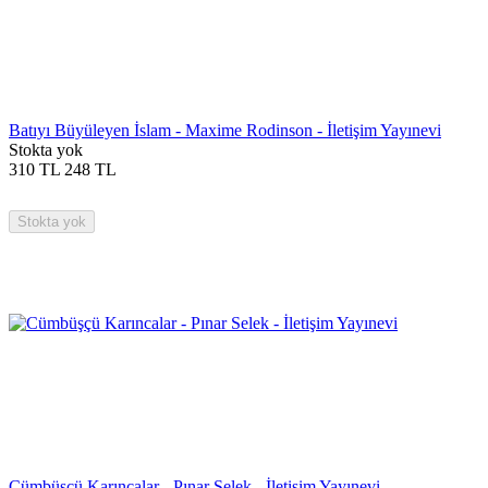
Batıyı Büyüleyen İslam - Maxime Rodinson - İletişim Yayınevi
Stokta yok
310
TL
248
TL
Stokta yok
Cümbüşçü Karıncalar - Pınar Selek - İletişim Yayınevi