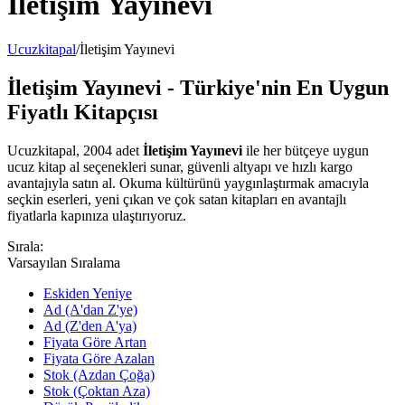
İletişim Yayınevi
Ucuzkitapal
/
İletişim Yayınevi
İletişim Yayınevi - Türkiye'nin En Uygun
Fiyatlı Kitapçısı
Ucuzkitapal, 2004 adet
İletişim Yayınevi
ile her bütçeye uygun
ucuz kitap al seçenekleri sunar, güvenli altyapı ve hızlı kargo
avantajıyla satın al. Okuma kültürünü yaygınlaştırmak amacıyla
seçkin eserleri, yeni çıkan ve çok satan kitapları en avantajlı
fiyatlarla kapınıza ulaştırıyoruz.
Sırala:
Varsayılan Sıralama
Eskiden Yeniye
Ad (A'dan Z'ye)
Ad (Z'den A'ya)
Fiyata Göre Artan
Fiyata Göre Azalan
Stok (Azdan Çoğa)
Stok (Çoktan Aza)