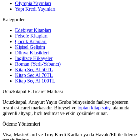
Olympia Yayınları
Yapı Kredi Yayınları
Kategoriler
Edebiyat Kitapları
Felsefe Kitapları
Çocuk Kitapları
Kişisel Gelişim
Dünya Klasikleri
İngilizce Hikayeler
Roman (Yerli-Yabancı)
Kitap Seç Al 50TL
Kitap Seç Al 70TL
Kitap Seç Al 100TL
Ucuzkitapal E-Ticaret Markası
Ucuzkitapal, Anayurt Yayın Grubu bünyesinde faaliyet gösteren
resmi e-ticaret markasıdır. Bireysel ve
toptan kitap satışı
alanında
güvenli altyapı, hızlı teslimat ve etkin çözümler sunar.
Ödeme Yöntemleri
Visa, MasterCard ve Troy Kredi Kartları ya da Havale/Eft ile ödeme