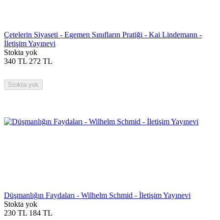
Çetelerin Siyaseti - Egemen Sınıfların Pratiği - Kai Lindemann -
İletişim Yayınevi
Stokta yok
340
TL
272
TL
Stokta yok
Düşmanlığın Faydaları - Wilhelm Schmid - İletişim Yayınevi
Stokta yok
230
TL
184
TL