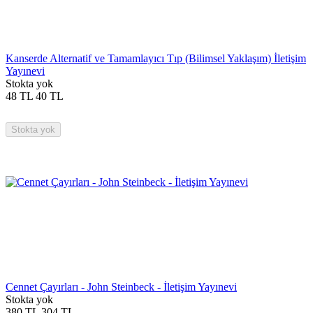
Kanserde Alternatif ve Tamamlayıcı Tıp (Bilimsel Yaklaşım) İletişim
Yayınevi
Stokta yok
48
TL
40
TL
Stokta yok
Cennet Çayırları - John Steinbeck - İletişim Yayınevi
Stokta yok
380
TL
304
TL