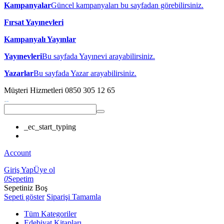
Kampanyalar
Güncel kampanyaları bu sayfadan görebilirsiniz.
Fırsat Yayınevleri
Kampanyalı Yayınlar
Yayınevleri
Bu sayfada Yayınevi arayabilirsiniz.
Yazarlar
Bu sayfada Yazar arayabilirsiniz.
Müşteri Hizmetleri
0850 305 12 65
_ec_start_typing
Account
Giriş Yap
Üye ol
0
Sepetim
Sepetiniz Boş
Sepeti göster
Siparişi Tamamla
Tüm Kategoriler
Edebiyat Kitapları