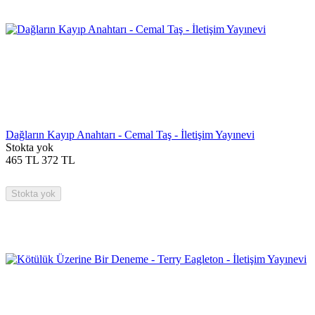
Dağların Kayıp Anahtarı - Cemal Taş - İletişim Yayınevi
Stokta yok
465
TL
372
TL
Stokta yok