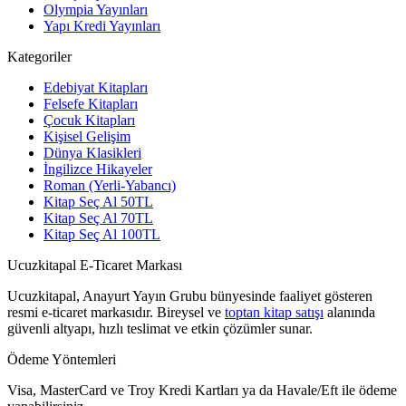
Olympia Yayınları
Yapı Kredi Yayınları
Kategoriler
Edebiyat Kitapları
Felsefe Kitapları
Çocuk Kitapları
Kişisel Gelişim
Dünya Klasikleri
İngilizce Hikayeler
Roman (Yerli-Yabancı)
Kitap Seç Al 50TL
Kitap Seç Al 70TL
Kitap Seç Al 100TL
Ucuzkitapal E-Ticaret Markası
Ucuzkitapal, Anayurt Yayın Grubu bünyesinde faaliyet gösteren
resmi e-ticaret markasıdır. Bireysel ve
toptan kitap satışı
alanında
güvenli altyapı, hızlı teslimat ve etkin çözümler sunar.
Ödeme Yöntemleri
Visa, MasterCard ve Troy Kredi Kartları ya da Havale/Eft ile ödeme