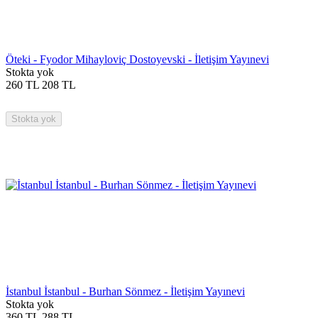
Öteki - Fyodor Mihayloviç Dostoyevski - İletişim Yayınevi
Stokta yok
260
TL
208
TL
Stokta yok
İstanbul İstanbul - Burhan Sönmez - İletişim Yayınevi
Stokta yok
360
TL
288
TL