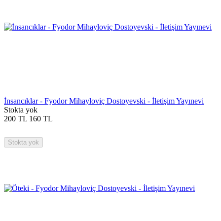
İnsancıklar - Fyodor Mihayloviç Dostoyevski - İletişim Yayınevi
Stokta yok
200
TL
160
TL
Stokta yok