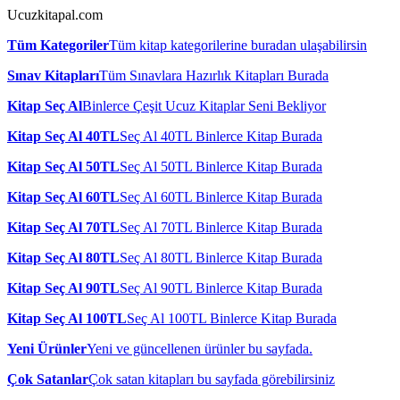
Ucuzkitapal.com
Tüm Kategoriler
Tüm kitap kategorilerine buradan ulaşabilirsin
Sınav Kitapları
Tüm Sınavlara Hazırlık Kitapları Burada
Kitap Seç Al
Binlerce Çeşit Ucuz Kitaplar Seni Bekliyor
Kitap Seç Al 40TL
Seç Al 40TL Binlerce Kitap Burada
Kitap Seç Al 50TL
Seç Al 50TL Binlerce Kitap Burada
Kitap Seç Al 60TL
Seç Al 60TL Binlerce Kitap Burada
Kitap Seç Al 70TL
Seç Al 70TL Binlerce Kitap Burada
Kitap Seç Al 80TL
Seç Al 80TL Binlerce Kitap Burada
Kitap Seç Al 90TL
Seç Al 90TL Binlerce Kitap Burada
Kitap Seç Al 100TL
Seç Al 100TL Binlerce Kitap Burada
Yeni Ürünler
Yeni ve güncellenen ürünler bu sayfada.
Çok Satanlar
Çok satan kitapları bu sayfada görebilirsiniz