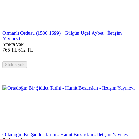
Osmanlı Ordusu (1530-1699) - Gülgün Üçel-Aybet - İletişim
Yayınevi
Stokta yok
765
TL
612
TL
Stokta yok
Ortadoğu: Bir Şiddet Tarihi - Hamit Bozarslan - İletişim Yayınevi