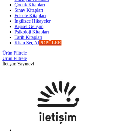
Çocuk Kitapları
Sınav Kitapları
Felsefe Kitapları
İngilizce Hikayeler
Kişisel Gelişim
Psikoloji Kitapları
Tarih Kitapları
Kitap Seç Al
POPÜLER
Ürün Filtrele
Ürün Filtrele
İletişim Yayınevi