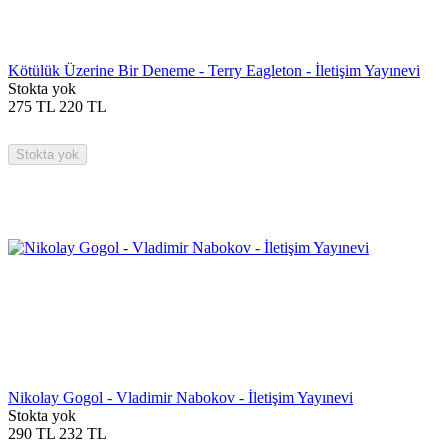
Kötülük Üzerine Bir Deneme - Terry Eagleton - İletişim Yayınevi
Stokta yok
275
TL
220
TL
Stokta yok
Nikolay Gogol - Vladimir Nabokov - İletişim Yayınevi
Stokta yok
290
TL
232
TL