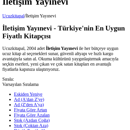
İletişim Yayınevi
Ucuzkitapal
/
İletişim Yayınevi
İletişim Yayınevi - Türkiye'nin En Uygun
Fiyatlı Kitapçısı
Ucuzkitapal, 2004 adet
İletişim Yayınevi
ile her bütçeye uygun
ucuz kitap al seçenekleri sunar, güvenli altyapı ve hızlı kargo
avantajıyla satın al. Okuma kültürünü yaygınlaştırmak amacıyla
seçkin eserleri, yeni çıkan ve çok satan kitapları en avantajlı
fiyatlarla kapınıza ulaştırıyoruz.
Sırala:
Varsayılan Sıralama
Eskiden Yeniye
Ad (A'dan Z'ye)
Ad (Z'den A'ya)
Fiyata Göre Artan
Fiyata Göre Azalan
Stok (Azdan Çoğa)
Stok (Çoktan Aza)