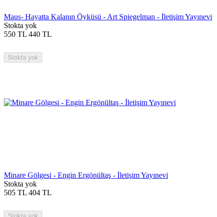
Maus- Hayatta Kalanın Öyküsü - Art Spiegelman - İletişim Yayınevi
Stokta yok
550
TL
440
TL
Stokta yok
Minare Gölgesi - Engin Ergönültaş - İletişim Yayınevi
Stokta yok
505
TL
404
TL
Stokta yok