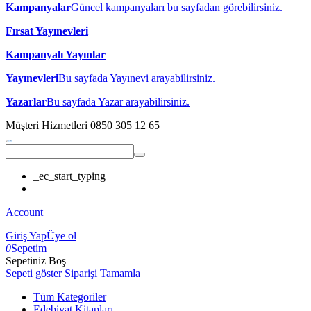
Kampanyalar
Güncel kampanyaları bu sayfadan görebilirsiniz.
Fırsat Yayınevleri
Kampanyalı Yayınlar
Yayınevleri
Bu sayfada Yayınevi arayabilirsiniz.
Yazarlar
Bu sayfada Yazar arayabilirsiniz.
Müşteri Hizmetleri
0850 305 12 65
_ec_start_typing
Account
Giriş Yap
Üye ol
0
Sepetim
Sepetiniz Boş
Sepeti göster
Siparişi Tamamla
Tüm Kategoriler
Edebiyat Kitapları