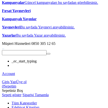
Kampanyalar
Güncel kampanyaları bu sayfadan görebilirsiniz.
Fırsat Yayınevleri
Kampanyalı Yayınlar
Yayınevleri
Bu sayfada Yayınevi arayabilirsiniz.
Yazarlar
Bu sayfada Yazar arayabilirsiniz.
Müşteri Hizmetleri
0850 305 12 65
_ec_start_typing
Account
Giriş Yap
Üye ol
0
Sepetim
Sepetiniz Boş
Sepeti göster
Siparişi Tamamla
Tüm Kategoriler
Edebiyat Kitapları