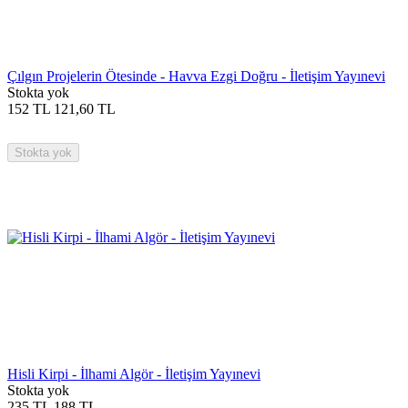
Çılgın Projelerin Ötesinde - Havva Ezgi Doğru - İletişim Yayınevi
Stokta yok
152
TL
121,60
TL
Stokta yok
Hisli Kirpi - İlhami Algör - İletişim Yayınevi
Stokta yok
235
TL
188
TL