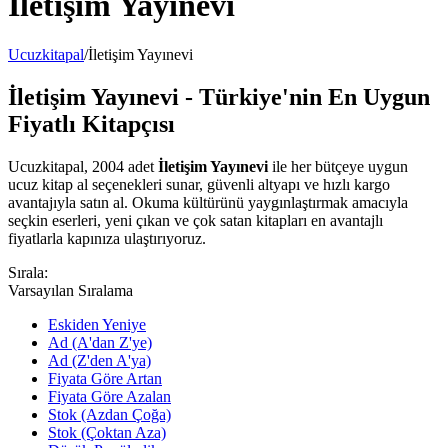
İletişim Yayınevi
Ucuzkitapal
/
İletişim Yayınevi
İletişim Yayınevi - Türkiye'nin En Uygun
Fiyatlı Kitapçısı
Ucuzkitapal, 2004 adet
İletişim Yayınevi
ile her bütçeye uygun
ucuz kitap al seçenekleri sunar, güvenli altyapı ve hızlı kargo
avantajıyla satın al. Okuma kültürünü yaygınlaştırmak amacıyla
seçkin eserleri, yeni çıkan ve çok satan kitapları en avantajlı
fiyatlarla kapınıza ulaştırıyoruz.
Sırala:
Varsayılan Sıralama
Eskiden Yeniye
Ad (A'dan Z'ye)
Ad (Z'den A'ya)
Fiyata Göre Artan
Fiyata Göre Azalan
Stok (Azdan Çoğa)
Stok (Çoktan Aza)