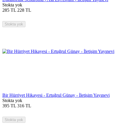
Stokta yok
285
TL
228
TL
Stokta yok
Bir Hürriyet Hikayesi - Ertuğrul Günay - İletişim Yayınevi
Stokta yok
395
TL
316
TL
Stokta yok