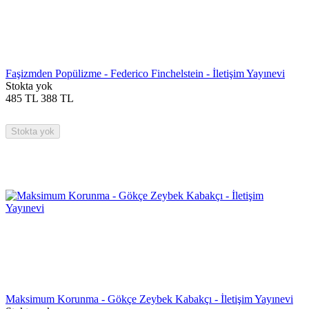
Faşizmden Popülizme - Federico Finchelstein - İletişim Yayınevi
Stokta yok
485
TL
388
TL
Stokta yok
Maksimum Korunma - Gökçe Zeybek Kabakçı - İletişim Yayınevi