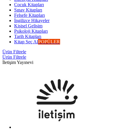
Çocuk Kitapları
Sınav Kitapları
Felsefe Kitapları
İngilizce Hikayeler
Kişisel Gelişim
Psikoloji Kitapları
Tarih Kitapları
Kitap Seç Al
POPÜLER
Ürün Filtrele
Ürün Filtrele
İletişim Yayınevi