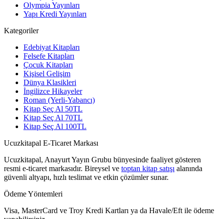
Olympia Yayınları
Yapı Kredi Yayınları
Kategoriler
Edebiyat Kitapları
Felsefe Kitapları
Çocuk Kitapları
Kişisel Gelişim
Dünya Klasikleri
İngilizce Hikayeler
Roman (Yerli-Yabancı)
Kitap Seç Al 50TL
Kitap Seç Al 70TL
Kitap Seç Al 100TL
Ucuzkitapal E-Ticaret Markası
Ucuzkitapal, Anayurt Yayın Grubu bünyesinde faaliyet gösteren
resmi e-ticaret markasıdır. Bireysel ve
toptan kitap satışı
alanında
güvenli altyapı, hızlı teslimat ve etkin çözümler sunar.
Ödeme Yöntemleri
Visa, MasterCard ve Troy Kredi Kartları ya da Havale/Eft ile ödeme