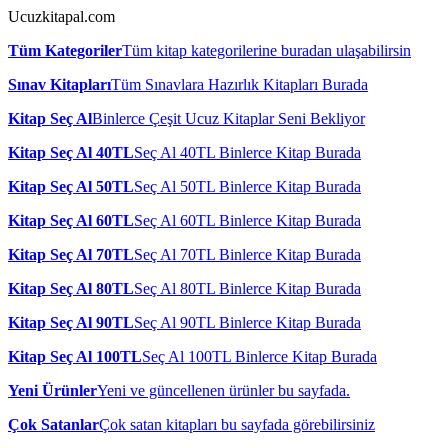
Ucuzkitapal.com
Tüm Kategoriler
Tüm kitap kategorilerine buradan ulaşabilirsin
Sınav Kitapları
Tüm Sınavlara Hazırlık Kitapları Burada
Kitap Seç Al
Binlerce Çeşit Ucuz Kitaplar Seni Bekliyor
Kitap Seç Al 40TL
Seç Al 40TL Binlerce Kitap Burada
Kitap Seç Al 50TL
Seç Al 50TL Binlerce Kitap Burada
Kitap Seç Al 60TL
Seç Al 60TL Binlerce Kitap Burada
Kitap Seç Al 70TL
Seç Al 70TL Binlerce Kitap Burada
Kitap Seç Al 80TL
Seç Al 80TL Binlerce Kitap Burada
Kitap Seç Al 90TL
Seç Al 90TL Binlerce Kitap Burada
Kitap Seç Al 100TL
Seç Al 100TL Binlerce Kitap Burada
Yeni Ürünler
Yeni ve güncellenen ürünler bu sayfada.
Çok Satanlar
Çok satan kitapları bu sayfada görebilirsiniz