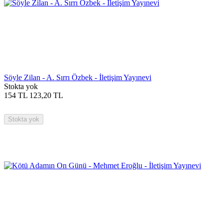
Söyle Zilan - A. Sırrı Özbek - İletişim Yayınevi
Stokta yok
154
TL
123,20
TL
Stokta yok