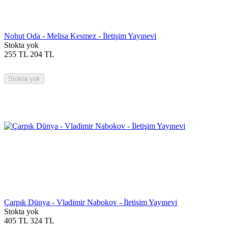
Nohut Oda - Melisa Kesmez - İletişim Yayınevi
Stokta yok
255
TL
204
TL
Stokta yok
Çarpık Dünya - Vladimir Nabokov - İletişim Yayınevi
Stokta yok
405
TL
324
TL