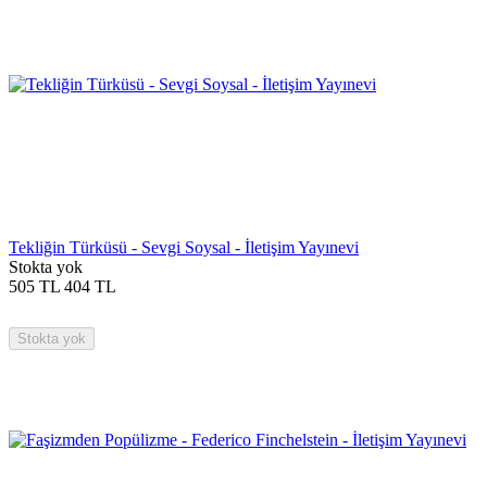
Tekliğin Türküsü - Sevgi Soysal - İletişim Yayınevi
Stokta yok
505
TL
404
TL
Stokta yok