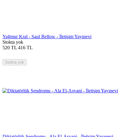
Yağmur Kral - Saul Bellow - İletişim Yayınevi
Stokta yok
520
TL
416
TL
Stokta yok
Diktatörlük Sendromu - Ala El-Asvani - İletişim Yayınevi