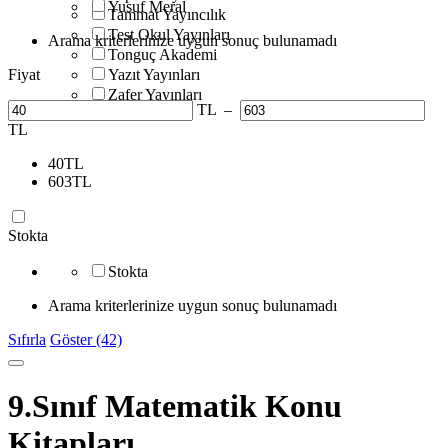
Yusuf Meral
Tammat Yayıncılık
Test Okul Yayınları
Arama kriterlerinize uygun sonuç bulunamadı
Tonguç Akademi
Fiyat
Yazıt Yayınları
Zafer Yayınları
TL
–
TL
40
TL
603
TL
Stokta
Stokta
Arama kriterlerinize uygun sonuç bulunamadı
Sıfırla
Göster (42)
9.Sınıf Matematik Konu
Kitapları