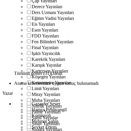
Çap Yayınları
Derece Yayınları
Ders Uzmanı Yayınları
Eğitim Vadisi Yayınları
Eis Yayınları
Esen Yayınları
FDD Yayınları
Fen Bilimleri Yayınları
Final Yayınları
Işıklı Yayıncılık
Karekök Yayınları
Karışık Yayınlar
Kartezyen Yayınları
Tümünü göster (31)
Daralt
Köşegen Yayınları
Kronometre Yayınları
Arama kriterlerinize uygun sonuç bulunamadı
Limit Yayınları
Yazar
Miray Yayınları
Muba Yayınları
Gazanfer Sever
Nitelik Yayınları
Hamza Pehlivangil
Palme Yayınları
Komisyon
Şahsi Yayınlar
Mehmet Şahin
Sınav Yayınları
Şevket Ertem
Supara Yayınları