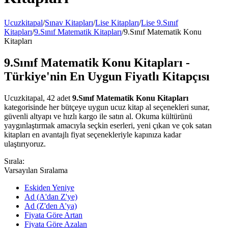
Ucuzkitapal
/
Sınav Kitapları
/
Lise Kitapları
/
Lise 9.Sınıf
Kitapları
/
9.Sınıf Matematik Kitapları
/
9.Sınıf Matematik Konu
Kitapları
9.Sınıf Matematik Konu Kitapları -
Türkiye'nin En Uygun Fiyatlı Kitapçısı
Ucuzkitapal, 42 adet
9.Sınıf Matematik Konu Kitapları
kategorisinde her bütçeye uygun ucuz kitap al seçenekleri sunar,
güvenli altyapı ve hızlı kargo ile satın al. Okuma kültürünü
yaygınlaştırmak amacıyla seçkin eserleri, yeni çıkan ve çok satan
kitapları en avantajlı fiyat seçenekleriyle kapınıza kadar
ulaştırıyoruz.
Sırala:
Varsayılan Sıralama
Eskiden Yeniye
Ad (A'dan Z'ye)
Ad (Z'den A'ya)
Fiyata Göre Artan
Fiyata Göre Azalan