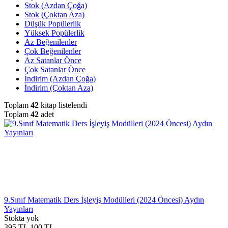
Stok (Azdan Çoğa)
Stok (Çoktan Aza)
Düşük Popülerlik
Yüksek Popülerlik
Az Beğenilenler
Çok Beğenilenler
Az Satanlar Önce
Çok Satanlar Önce
İndirim (Azdan Çoğa)
İndirim (Çoktan Aza)
Toplam
42
kitap listelendi
Toplam
42
adet
9.Sınıf Matematik Ders İşleyiş Modülleri (2024 Öncesi) Aydın
Yayınları
Stokta yok
395
TL
100
TL