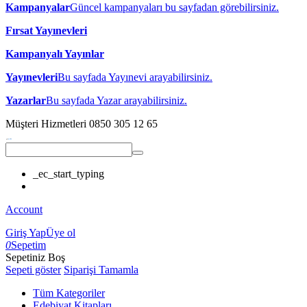
Kampanyalar
Güncel kampanyaları bu sayfadan görebilirsiniz.
Fırsat Yayınevleri
Kampanyalı Yayınlar
Yayınevleri
Bu sayfada Yayınevi arayabilirsiniz.
Yazarlar
Bu sayfada Yazar arayabilirsiniz.
Müşteri Hizmetleri
0850 305 12 65
_ec_start_typing
Account
Giriş Yap
Üye ol
0
Sepetim
Sepetiniz Boş
Sepeti göster
Siparişi Tamamla
Tüm Kategoriler
Edebiyat Kitapları