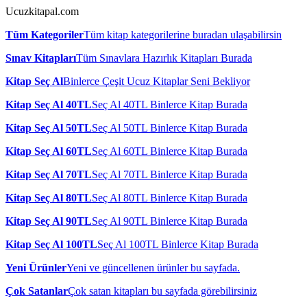
Ucuzkitapal.com
Tüm Kategoriler
Tüm kitap kategorilerine buradan ulaşabilirsin
Sınav Kitapları
Tüm Sınavlara Hazırlık Kitapları Burada
Kitap Seç Al
Binlerce Çeşit Ucuz Kitaplar Seni Bekliyor
Kitap Seç Al 40TL
Seç Al 40TL Binlerce Kitap Burada
Kitap Seç Al 50TL
Seç Al 50TL Binlerce Kitap Burada
Kitap Seç Al 60TL
Seç Al 60TL Binlerce Kitap Burada
Kitap Seç Al 70TL
Seç Al 70TL Binlerce Kitap Burada
Kitap Seç Al 80TL
Seç Al 80TL Binlerce Kitap Burada
Kitap Seç Al 90TL
Seç Al 90TL Binlerce Kitap Burada
Kitap Seç Al 100TL
Seç Al 100TL Binlerce Kitap Burada
Yeni Ürünler
Yeni ve güncellenen ürünler bu sayfada.
Çok Satanlar
Çok satan kitapları bu sayfada görebilirsiniz