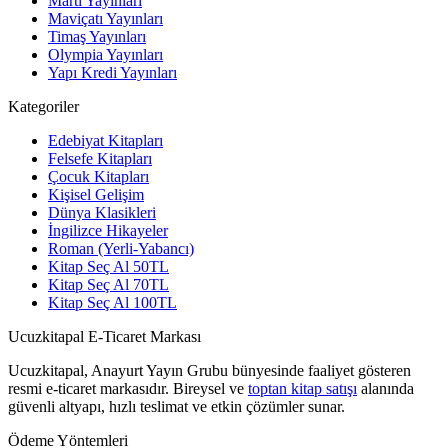
Martı Yayınları
Maviçatı Yayınları
Timaş Yayınları
Olympia Yayınları
Yapı Kredi Yayınları
Kategoriler
Edebiyat Kitapları
Felsefe Kitapları
Çocuk Kitapları
Kişisel Gelişim
Dünya Klasikleri
İngilizce Hikayeler
Roman (Yerli-Yabancı)
Kitap Seç Al 50TL
Kitap Seç Al 70TL
Kitap Seç Al 100TL
Ucuzkitapal E-Ticaret Markası
Ucuzkitapal, Anayurt Yayın Grubu bünyesinde faaliyet gösteren
resmi e-ticaret markasıdır. Bireysel ve
toptan kitap satışı
alanında
güvenli altyapı, hızlı teslimat ve etkin çözümler sunar.
Ödeme Yöntemleri