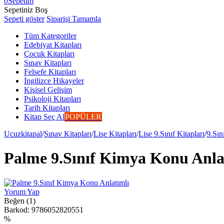
0
Sepetim
Sepetiniz Boş
Sepeti göster
Siparişi Tamamla
Tüm Kategoriler
Edebiyat Kitapları
Çocuk Kitapları
Sınav Kitapları
Felsefe Kitapları
İngilizce Hikayeler
Kişisel Gelişim
Psikoloji Kitapları
Tarih Kitapları
Kitap Seç Al
POPÜLER
Ucuzkitapal
/
Sınav Kitapları
/
Lise Kitapları
/
Lise 9.Sınıf Kitapları
/
9.Sın
Palme 9.Sınıf Kimya Konu Anla
Yorum Yap
Beğen (1)
Barkod:
9786052820551
%