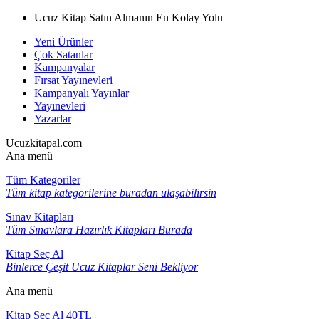
Ucuz Kitap Satın Almanın En Kolay Yolu
Yeni Ürünler
Çok Satanlar
Kampanyalar
Fırsat Yayınevleri
Kampanyalı Yayınlar
Yayınevleri
Yazarlar
Ucuzkitapal.com
Ana menü
Tüm Kategoriler
Tüm kitap kategorilerine buradan ulaşabilirsin
Sınav Kitapları
Tüm Sınavlara Hazırlık Kitapları Burada
Kitap Seç Al
Binlerce Çeşit Ucuz Kitaplar Seni Bekliyor
Ana menü
Kitap Seç Al 40TL