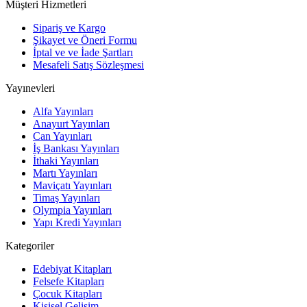
Müşteri Hizmetleri
Sipariş ve Kargo
Şikayet ve Öneri Formu
İptal ve ve İade Şartları
Mesafeli Satış Sözleşmesi
Yayınevleri
Alfa Yayınları
Anayurt Yayınları
Can Yayınları
İş Bankası Yayınları
İthaki Yayınları
Martı Yayınları
Maviçatı Yayınları
Timaş Yayınları
Olympia Yayınları
Yapı Kredi Yayınları
Kategoriler
Edebiyat Kitapları
Felsefe Kitapları
Çocuk Kitapları
Kişisel Gelişim