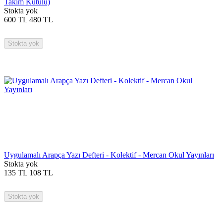
Takım Kutulu)
Stokta yok
600
TL
480
TL
Stokta yok
Uygulamalı Arapça Yazı Defteri - Kolektif - Mercan Okul Yayınları
Stokta yok
135
TL
108
TL
Stokta yok