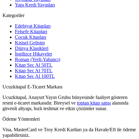
Yapı Kredi Yayınları
Kategoriler
Edebiyat Kitapları
Felsefe Kitapları
Çocuk Kitapları
Kişisel Gelişim
Dünya Klasikleri
İngilizce Hikayeler
Roman (Yerli-Yabancı)
Kitap Seç Al 50TL
Kitap Seç Al 70TL
Kitap Seç Al 100TL
Ucuzkitapal E-Ticaret Markası
Ucuzkitapal, Anayurt Yayın Grubu bünyesinde faaliyet gösteren
resmi e-ticaret markasıdır. Bireysel ve
toptan kitap satışı
alanında
güvenli altyapı, hızlı teslimat ve etkin çözümler sunar.
Ödeme Yöntemleri
Visa, MasterCard ve Troy Kredi Kartları ya da Havale/Eft ile ödeme
yapabilirsiniz.