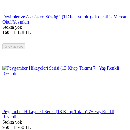
Deyimler ve Atasözleri Sözlüğü (TDK Uyumlu) - Kolektif - Mercan
Okul Yayınları
Stokta yok
160
TL
128
TL
Stokta yok
Peygamber Hikayeleri Serisi (13 Kitap Takım) 7+ Yaş Renkli
Resimli
Stokta yok
950
TL
760
TL