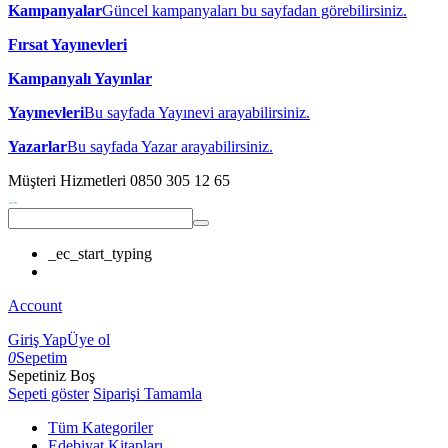
Kampanyalar
Güncel kampanyaları bu sayfadan görebilirsiniz.
Fırsat Yayınevleri
Kampanyalı Yayınlar
Yayınevleri
Bu sayfada Yayınevi arayabilirsiniz.
Yazarlar
Bu sayfada Yazar arayabilirsiniz.
Müşteri Hizmetleri
0850 305 12 65
_ec_start_typing
Account
Giriş Yap
Üye ol
0
Sepetim
Sepetiniz Boş
Sepeti göster
Siparişi Tamamla
Tüm Kategoriler
Edebiyat Kitapları