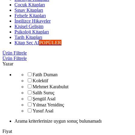
Çocuk Kitapları
Sınav Kitapları
Felsefe Kitapları
İngilizce Hikayeler
Kişisel Gelişim
Psikoloji Kitapları
Tarih Kitapları
Kitap Seç Al
POPÜLER
Ürün Filtrele
Ürün Filtrele
Yazar
Fatih Duman
Kolektif
Mehmet Karabulut
Salih Suruç
Şengül Asal
Yılmaz Yenidinç
Yusuf Asal
Arama kriterlerinize uygun sonuç bulunamadı
Fiyat