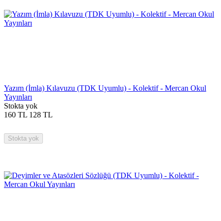
Yazım (İmla) Kılavuzu (TDK Uyumlu) - Kolektif - Mercan Okul
Yayınları
Stokta yok
160
TL
128
TL
Stokta yok