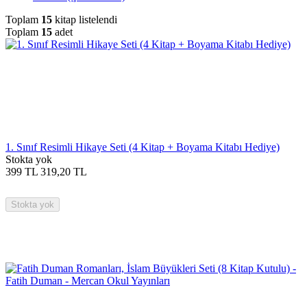
Toplam
15
kitap listelendi
Toplam
15
adet
1. Sınıf Resimli Hikaye Seti (4 Kitap + Boyama Kitabı Hediye)
Stokta yok
399
TL
319,20
TL
Stokta yok