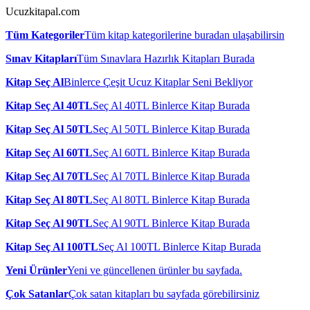
Ucuzkitapal.com
Tüm Kategoriler
Tüm kitap kategorilerine buradan ulaşabilirsin
Sınav Kitapları
Tüm Sınavlara Hazırlık Kitapları Burada
Kitap Seç Al
Binlerce Çeşit Ucuz Kitaplar Seni Bekliyor
Kitap Seç Al 40TL
Seç Al 40TL Binlerce Kitap Burada
Kitap Seç Al 50TL
Seç Al 50TL Binlerce Kitap Burada
Kitap Seç Al 60TL
Seç Al 60TL Binlerce Kitap Burada
Kitap Seç Al 70TL
Seç Al 70TL Binlerce Kitap Burada
Kitap Seç Al 80TL
Seç Al 80TL Binlerce Kitap Burada
Kitap Seç Al 90TL
Seç Al 90TL Binlerce Kitap Burada
Kitap Seç Al 100TL
Seç Al 100TL Binlerce Kitap Burada
Yeni Ürünler
Yeni ve güncellenen ürünler bu sayfada.
Çok Satanlar
Çok satan kitapları bu sayfada görebilirsiniz