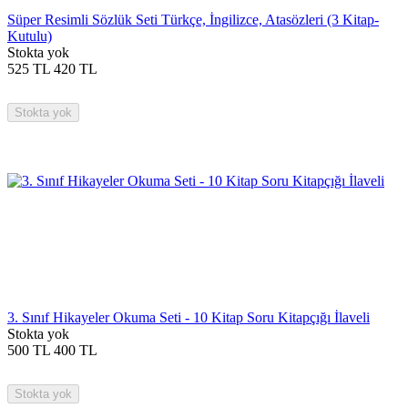
Süper Resimli Sözlük Seti Türkçe, İngilizce, Atasözleri (3 Kitap-
Kutulu)
Stokta yok
525
TL
420
TL
Stokta yok
3. Sınıf Hikayeler Okuma Seti - 10 Kitap Soru Kitapçığı İlaveli
Stokta yok
500
TL
400
TL
Stokta yok