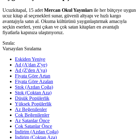
Ucuzkitapal, 15 adet
Mercan Okul Yayınları
ile her bütçeye uygun
ucuz kitap al seçenekleri sunar, güvenli altyapı ve hızlı kargo
avantajıyla satın al. Okuma kültürünü yaygınlaştırmak amacıyla
seçkin eserleri, yeni çıkan ve çok satan kitapları en avantajlı
fiyatlarla kapınıza ulaştırıyoruz.
Sırala:
Varsayılan Sıralama
Eskiden Yeniye
Ad (A'dan Z'ye)
Ad (Z'den A'ya)
Fiyata Göre Artan
Fiyata Göre Azalan
Stok (Azdan Çoğa)
Stok (Çoktan Aza)
Düşük Popülerlik
Yüksek Popülerlik
Az Beğenilenler
Çok Beğenilenler
Az Satanlar Önce
Çok Satanlar Önce
İndirim (Azdan Çoğa)
İndirim (Çoktan Aza)