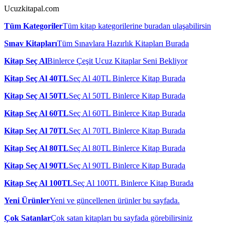
Ucuzkitapal.com
Tüm Kategoriler
Tüm kitap kategorilerine buradan ulaşabilirsin
Sınav Kitapları
Tüm Sınavlara Hazırlık Kitapları Burada
Kitap Seç Al
Binlerce Çeşit Ucuz Kitaplar Seni Bekliyor
Kitap Seç Al 40TL
Seç Al 40TL Binlerce Kitap Burada
Kitap Seç Al 50TL
Seç Al 50TL Binlerce Kitap Burada
Kitap Seç Al 60TL
Seç Al 60TL Binlerce Kitap Burada
Kitap Seç Al 70TL
Seç Al 70TL Binlerce Kitap Burada
Kitap Seç Al 80TL
Seç Al 80TL Binlerce Kitap Burada
Kitap Seç Al 90TL
Seç Al 90TL Binlerce Kitap Burada
Kitap Seç Al 100TL
Seç Al 100TL Binlerce Kitap Burada
Yeni Ürünler
Yeni ve güncellenen ürünler bu sayfada.
Çok Satanlar
Çok satan kitapları bu sayfada görebilirsiniz