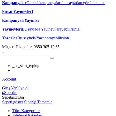
Kampanyalar
Güncel kampanyaları bu sayfadan görebilirsiniz.
Fırsat Yayınevleri
Kampanyalı Yayınlar
Yayınevleri
Bu sayfada Yayınevi arayabilirsiniz.
Yazarlar
Bu sayfada Yazar arayabilirsiniz.
Müşteri Hizmetleri
0850 305 12 65
_ec_start_typing
Account
Giriş Yap
Üye ol
0
Sepetim
Sepetiniz Boş
Sepeti göster
Siparişi Tamamla
Tüm Kategoriler
Edebiyat Kitapları