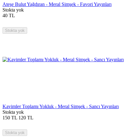
Ateşe Bulut Yağdıran - Meral Şimşek - Favori Yayınları
Stokta yok
40
TL
Stokta yok
Kavimler Toplamı Yokluk - Meral Şimşek - Sancı Yayınları
Stokta yok
150
TL
120
TL
Stokta yok