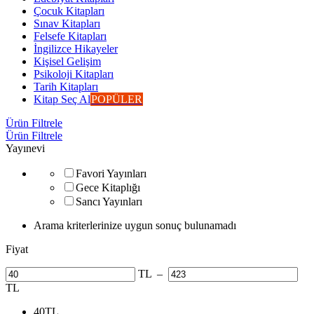
Çocuk Kitapları
Sınav Kitapları
Felsefe Kitapları
İngilizce Hikayeler
Kişisel Gelişim
Psikoloji Kitapları
Tarih Kitapları
Kitap Seç Al
POPÜLER
Ürün Filtrele
Ürün Filtrele
Yayınevi
Favori Yayınları
Gece Kitaplığı
Sancı Yayınları
Arama kriterlerinize uygun sonuç bulunamadı
Fiyat
TL
–
TL
40
TL