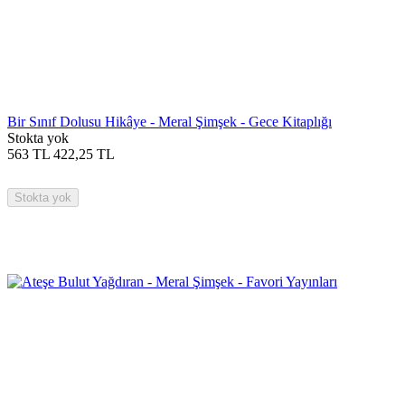
Bir Sınıf Dolusu Hikâye - Meral Şimşek - Gece Kitaplığı
Stokta yok
563
TL
422,25
TL
Stokta yok