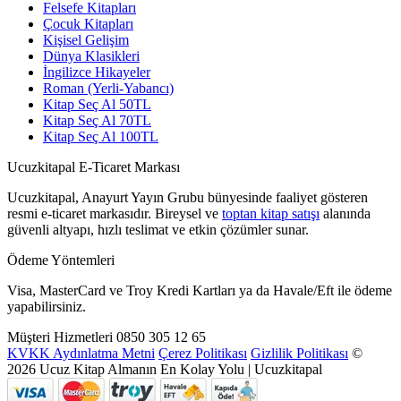
Felsefe Kitapları
Çocuk Kitapları
Kişisel Gelişim
Dünya Klasikleri
İngilizce Hikayeler
Roman (Yerli-Yabancı)
Kitap Seç Al 50TL
Kitap Seç Al 70TL
Kitap Seç Al 100TL
Ucuzkitapal E-Ticaret Markası
Ucuzkitapal, Anayurt Yayın Grubu bünyesinde faaliyet gösteren
resmi e-ticaret markasıdır. Bireysel ve
toptan kitap satışı
alanında
güvenli altyapı, hızlı teslimat ve etkin çözümler sunar.
Ödeme Yöntemleri
Visa, MasterCard ve Troy Kredi Kartları ya da Havale/Eft ile ödeme
yapabilirsiniz.
Müşteri Hizmetleri
0850 305 12 65
KVKK Aydınlatma Metni
Çerez Politikası
Gizlilik Politikası
©
2026 Ucuz Kitap Almanın En Kolay Yolu | Ucuzkitapal