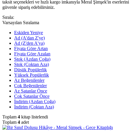
taksit seçenekleri ve hızlı kargo imkanıyla Meral Şimşek'in eserlerini
güvenle sipariş edebilirsiniz.
Sırala:
Varsayılan Sıralama
Eskiden Yeniye
Ad (A'dan Z'ye)
Ad (Z'den A'ya)
Fiyata Göre Artan
Fiyata Göre Azalan
Stok (Azdan Çoğa)
Stok (Çoktan Aza)
Düşük Popülerlik
Yüksek Popülerlik
Az Beğenilenler
Çok Beğenilenler
Az Satanlar Önce
Çok Satanlar Önce
İndirim (Azdan Çoğa)
İndirim (Çoktan Aza)
Toplam
4
kitap listelendi
Toplam
4
adet