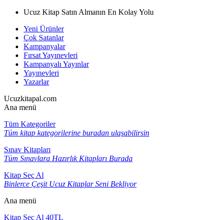
Ucuz Kitap Satın Almanın En Kolay Yolu
Yeni Ürünler
Çok Satanlar
Kampanyalar
Fırsat Yayınevleri
Kampanyalı Yayınlar
Yayınevleri
Yazarlar
Ucuzkitapal.com
Ana menü
Tüm Kategoriler
Tüm kitap kategorilerine buradan ulaşabilirsin
Sınav Kitapları
Tüm Sınavlara Hazırlık Kitapları Burada
Kitap Seç Al
Binlerce Çeşit Ucuz Kitaplar Seni Bekliyor
Ana menü
Kitap Seç Al 40TL