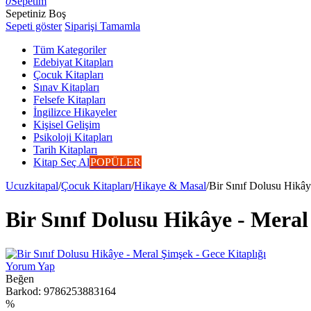
0
Sepetim
Sepetiniz Boş
Sepeti göster
Siparişi Tamamla
Tüm Kategoriler
Edebiyat Kitapları
Çocuk Kitapları
Sınav Kitapları
Felsefe Kitapları
İngilizce Hikayeler
Kişisel Gelişim
Psikoloji Kitapları
Tarih Kitapları
Kitap Seç Al
POPÜLER
Ucuzkitapal
/
Çocuk Kitapları
/
Hikaye & Masal
/
Bir Sınıf Dolusu Hikây
Bir Sınıf Dolusu Hikâye - Meral
Yorum Yap
Beğen
Barkod:
9786253883164
%