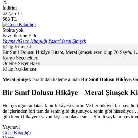
25
İndirim
422,25
TL
563
TL
Stokta yok
Favorilerime Ekle
Yayınevi
Gece Kitaplığı
Yazar
Meral Şimşek
Kitap Künyesi
Bir Sınıf Dolusu Hikâye Kitabı, Meral Şimşek eseri olup 70 Sayfa, 1
Kargo Seçenekleri
Ödeme Seçenekleri
Kitap Açıklaması
Meral Şimşek
tarafından kaleme alınan
Bir Sınıf Dolusu Hikâye
,
Ge
Bir Sınıf Dolusu Hikâye - Meral Şimşek Ki
Her çocuğun anlatacak bir hikâyesi vardır. Ve her hikâye, bir hayalin 
de içlerinden biri tam da senin gibi düşünüyor, senin gibi hissediyor…
gün kendi hikâyeni yazan kişi sen olacaksın… Şimdi sayfaları çevir v
Yayınevi
Gece Kitaplığı