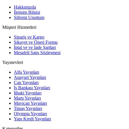
Hakkımızda
İletişim Bilgisi
Şifremi Unuttum
Müşteri Hizmetleri
Sipariş ve Kargo
Şikayet ve Öneri Formu
İptal ve ve İade Şartları
Mesafeli Satış Sözleşmesi
Yayınevleri
Alfa Yayınları
Anayurt Yayınları
Can Yayınları
İş Bankası Yayınları
İthaki Yayınları
Martı Yayınları
Maviçatı Yayınları
Timaş Yayınları
Olympia Yayınları
Yapı Kredi Yayınları
Kategoriler