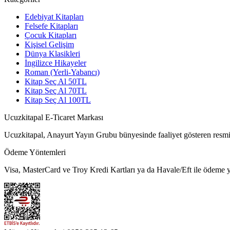
Edebiyat Kitapları
Felsefe Kitapları
Çocuk Kitapları
Kişisel Gelişim
Dünya Klasikleri
İngilizce Hikayeler
Roman (Yerli-Yabancı)
Kitap Seç Al 50TL
Kitap Seç Al 70TL
Kitap Seç Al 100TL
Ucuzkitapal E-Ticaret Markası
Ucuzkitapal, Anayurt Yayın Grubu bünyesinde faaliyet gösteren resmi 
Ödeme Yöntemleri
Visa, MasterCard ve Troy Kredi Kartları ya da Havale/Eft ile ödeme ya