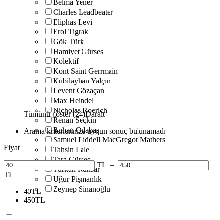
Belma Yener
Charles Leadbeater
Eliphas Levi
Erol Tigrak
Gök Türk
Hamiyet Gürses
Kolektif
Kont Saint Gerrmain
Kubilayhan Yalçın
Levent Gözaçan
Max Heindel
Nicholas Roerich
Tümünü göster (24)
Daralt
Renan Seçkin
Ruhan Odabaş
Arama kriterlerinize uygun sonuç bulunamadı
Samuel Liddell MacGregor Mathers
Fiyat
Tahsin Lale
Tara Gürses
TL
–
Türkan Ruhsar
TL
Uğur Pişmanlık
Zeynep Sinanoğlu
40
TL
450
TL