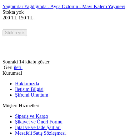
Yağmurlar Yağdığında - Ayça Öztorun - Mavi Kalem Yayınevi
Stokta yok
200
TL
150
TL
Stokta yok
Sonraki 14 kitabı göster
Geri
ileri
Kurumsal
Hakkımızda
İletişim Bilgisi
Şifremi Unuttum
Müşteri Hizmetleri
Sipariş ve Kargo
Şikayet ve Öneri Formu
İptal ve ve İade Şartları
Mesafeli Satış Sözleşmesi