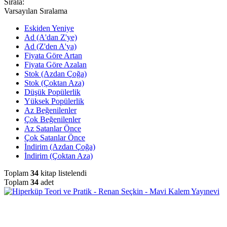
Sırala:
Varsayılan Sıralama
Eskiden Yeniye
Ad (A'dan Z'ye)
Ad (Z'den A'ya)
Fiyata Göre Artan
Fiyata Göre Azalan
Stok (Azdan Çoğa)
Stok (Çoktan Aza)
Düşük Popülerlik
Yüksek Popülerlik
Az Beğenilenler
Çok Beğenilenler
Az Satanlar Önce
Çok Satanlar Önce
İndirim (Azdan Çoğa)
İndirim (Çoktan Aza)
Toplam
34
kitap listelendi
Toplam
34
adet