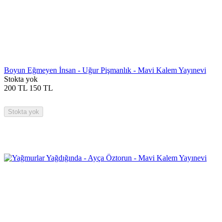
Boyun Eğmeyen İnsan - Uğur Pişmanlık - Mavi Kalem Yayınevi
Stokta yok
200
TL
150
TL
Stokta yok