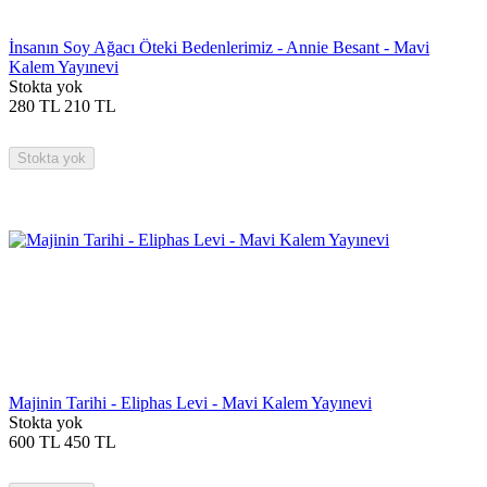
İnsanın Soy Ağacı Öteki Bedenlerimiz - Annie Besant - Mavi
Kalem Yayınevi
Stokta yok
280
TL
210
TL
Stokta yok
Majinin Tarihi - Eliphas Levi - Mavi Kalem Yayınevi
Stokta yok
600
TL
450
TL