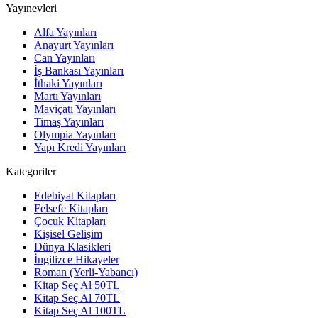
Yayınevleri
Alfa Yayınları
Anayurt Yayınları
Can Yayınları
İş Bankası Yayınları
İthaki Yayınları
Martı Yayınları
Maviçatı Yayınları
Timaş Yayınları
Olympia Yayınları
Yapı Kredi Yayınları
Kategoriler
Edebiyat Kitapları
Felsefe Kitapları
Çocuk Kitapları
Kişisel Gelişim
Dünya Klasikleri
İngilizce Hikayeler
Roman (Yerli-Yabancı)
Kitap Seç Al 50TL
Kitap Seç Al 70TL
Kitap Seç Al 100TL