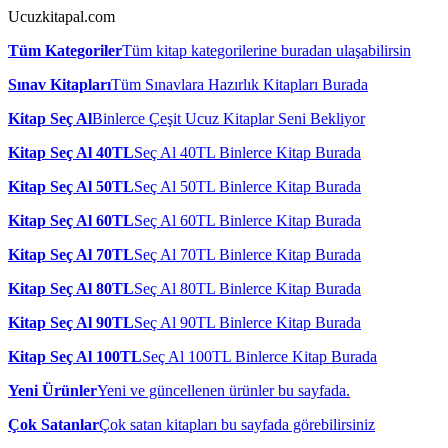
Ucuzkitapal.com
Tüm Kategoriler
Tüm kitap kategorilerine buradan ulaşabilirsin
Sınav Kitapları
Tüm Sınavlara Hazırlık Kitapları Burada
Kitap Seç Al
Binlerce Çeşit Ucuz Kitaplar Seni Bekliyor
Kitap Seç Al 40TL
Seç Al 40TL Binlerce Kitap Burada
Kitap Seç Al 50TL
Seç Al 50TL Binlerce Kitap Burada
Kitap Seç Al 60TL
Seç Al 60TL Binlerce Kitap Burada
Kitap Seç Al 70TL
Seç Al 70TL Binlerce Kitap Burada
Kitap Seç Al 80TL
Seç Al 80TL Binlerce Kitap Burada
Kitap Seç Al 90TL
Seç Al 90TL Binlerce Kitap Burada
Kitap Seç Al 100TL
Seç Al 100TL Binlerce Kitap Burada
Yeni Ürünler
Yeni ve güncellenen ürünler bu sayfada.
Çok Satanlar
Çok satan kitapları bu sayfada görebilirsiniz