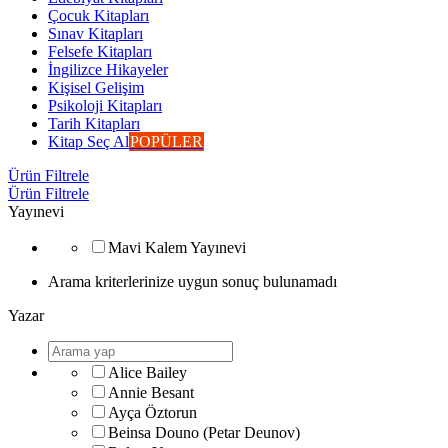
Çocuk Kitapları
Sınav Kitapları
Felsefe Kitapları
İngilizce Hikayeler
Kişisel Gelişim
Psikoloji Kitapları
Tarih Kitapları
Kitap Seç Al
POPÜLER
Ürün Filtrele
Ürün Filtrele
Yayınevi
Mavi Kalem Yayınevi
Arama kriterlerinize uygun sonuç bulunamadı
Yazar
Alice Bailey
Annie Besant
Ayça Öztorun
Beinsa Douno (Petar Deunov)