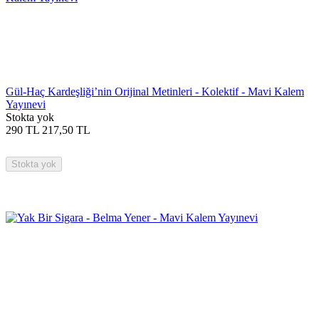
Gül-Haç Kardeşliği’nin Orijinal Metinleri - Kolektif - Mavi Kalem
Yayınevi
Stokta yok
290
TL
217,50
TL
Stokta yok