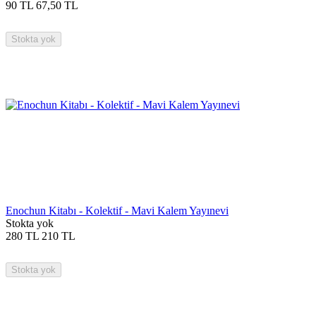
90
TL
67,50
TL
Stokta yok
Enochun Kitabı - Kolektif - Mavi Kalem Yayınevi
Stokta yok
280
TL
210
TL
Stokta yok