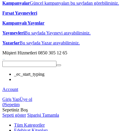
Kampanyalar
Güncel kampanyaları bu sayfadan görebilirsiniz.
Fırsat Yayınevleri
Kampanyalı Yayınlar
Yayınevleri
Bu sayfada Yayınevi arayabilirsiniz.
Yazarlar
Bu sayfada Yazar arayabilirsiniz.
Müşteri Hizmetleri
0850 305 12 65
_ec_start_typing
Account
Giriş Yap
Üye ol
0
Sepetim
Sepetiniz Boş
Sepeti göster
Siparişi Tamamla
Tüm Kategoriler
Edebiyat Kitapları