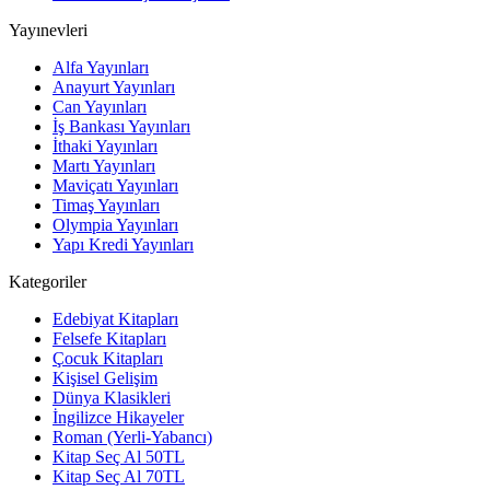
Yayınevleri
Alfa Yayınları
Anayurt Yayınları
Can Yayınları
İş Bankası Yayınları
İthaki Yayınları
Martı Yayınları
Maviçatı Yayınları
Timaş Yayınları
Olympia Yayınları
Yapı Kredi Yayınları
Kategoriler
Edebiyat Kitapları
Felsefe Kitapları
Çocuk Kitapları
Kişisel Gelişim
Dünya Klasikleri
İngilizce Hikayeler
Roman (Yerli-Yabancı)
Kitap Seç Al 50TL
Kitap Seç Al 70TL