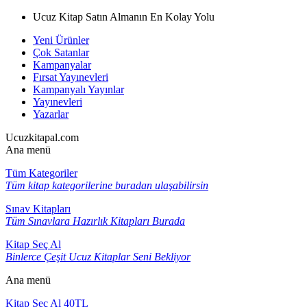
Ucuz Kitap Satın Almanın En Kolay Yolu
Yeni Ürünler
Çok Satanlar
Kampanyalar
Fırsat Yayınevleri
Kampanyalı Yayınlar
Yayınevleri
Yazarlar
Ucuzkitapal.com
Ana menü
Tüm Kategoriler
Tüm kitap kategorilerine buradan ulaşabilirsin
Sınav Kitapları
Tüm Sınavlara Hazırlık Kitapları Burada
Kitap Seç Al
Binlerce Çeşit Ucuz Kitaplar Seni Bekliyor
Ana menü
Kitap Seç Al 40TL