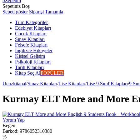
0
Sepetim
Sepetiniz Boş
Sepeti göster
Siparişi Tamamla
Tüm Kategoriler
Edebiyat Kitapları
Çocuk Kitapları
Sınav Kitapları
Felsefe Kitapları
İngilizce Hikayeler
Kişisel Gelişim
Psikoloji Kitapları
Tarih Kitapları
Kitap Seç Al
POPÜLER
Ucuzkitapal
/
Sınav Kitapları
/
Lise Kitapları
/
Lise 9.Sınıf Kitapları
/
9.Sın
Kurmay ELT More and More Eng
Yorum Yap
Beğen
Barkod:
9786052310380
%