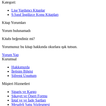
Kategori:
Lise Yardımcı Kitaplar
9.Sınıf İngilizce Konu Kitapları
Kitap Yorumları
Yorum bulunamadı
Kitabı beğendiniz mi?
Yorumunuz bu kitap hakkında okurlara ışık tutsun.
Yorum Yap
Kurumsal
Hakkımızda
İletişim Bilgisi
Şifremi Unuttum
Müşteri Hizmetleri
Sipariş ve Kargo
Şikayet ve Öneri Formu
İptal ve ve İade Şartları
Mesafeli Satış Sözleşmesi