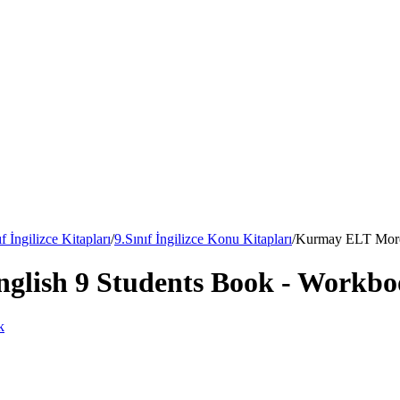
ıf İngilizce Kitapları
/
9.Sınıf İngilizce Konu Kitapları
/
Kurmay ELT More 
lish 9 Students Book - Workbo