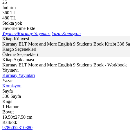
25
İndirim
360
TL
480
TL
Stokta yok
Favorilerime Ekle
Yayınevi
Kurmay Yayınları
Yazar
Komisyon
Kitap Künyesi
Kurmay ELT More and More English 9 Students Book Kitabı 336 Sayf
Kargo Seçenekleri
Ödeme Seçenekleri
Kitap Açıklaması
Kurmay ELT More and More English 9 Students Book - Workbook
Yayınevi
Kurmay Yayınları
Yazar
Komisyon
Sayfa
336
Sayfa
Kağıt
1.Hamur
Boyut
19.50x27.50
cm
Barkod:
9786052310380