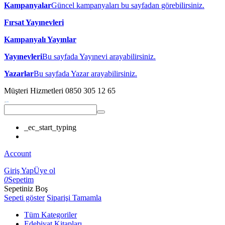
Kampanyalar
Güncel kampanyaları bu sayfadan görebilirsiniz.
Fırsat Yayınevleri
Kampanyalı Yayınlar
Yayınevleri
Bu sayfada Yayınevi arayabilirsiniz.
Yazarlar
Bu sayfada Yazar arayabilirsiniz.
Müşteri Hizmetleri
0850 305 12 65
_ec_start_typing
Account
Giriş Yap
Üye ol
0
Sepetim
Sepetiniz Boş
Sepeti göster
Siparişi Tamamla
Tüm Kategoriler
Edebiyat Kitapları