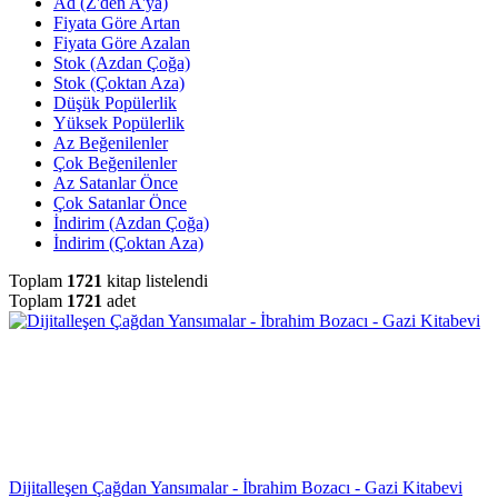
Ad (Z'den A'ya)
Fiyata Göre Artan
Fiyata Göre Azalan
Stok (Azdan Çoğa)
Stok (Çoktan Aza)
Düşük Popülerlik
Yüksek Popülerlik
Az Beğenilenler
Çok Beğenilenler
Az Satanlar Önce
Çok Satanlar Önce
İndirim (Azdan Çoğa)
İndirim (Çoktan Aza)
Toplam
1721
kitap listelendi
Toplam
1721
adet
Dijitalleşen Çağdan Yansımalar - İbrahim Bozacı - Gazi Kitabevi