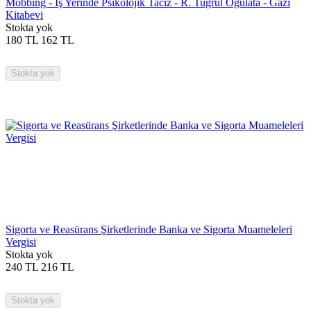
Mobbing - İş Yerinde Psikolojik Taciz - R. Tuğrul Oğulata - Gazi
Kitabevi
Stokta yok
180
TL
162
TL
Stokta yok
Sigorta ve Reasürans Şirketlerinde Banka ve Sigorta Muameleleri
Vergisi
Stokta yok
240
TL
216
TL
Stokta yok