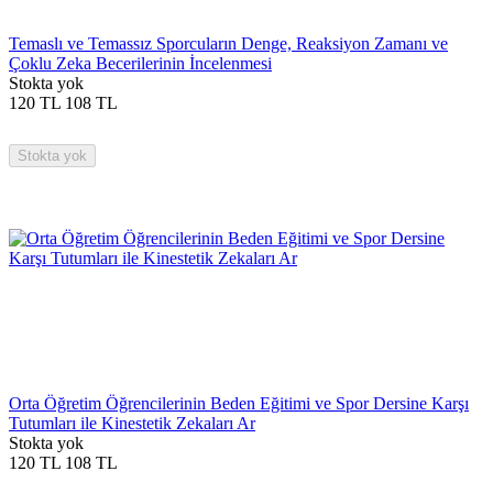
Temaslı ve Temassız Sporcuların Denge, Reaksiyon Zamanı ve
Çoklu Zeka Becerilerinin İncelenmesi
Stokta yok
120
TL
108
TL
Stokta yok
Orta Öğretim Öğrencilerinin Beden Eğitimi ve Spor Dersine Karşı
Tutumları ile Kinestetik Zekaları Ar
Stokta yok
120
TL
108
TL