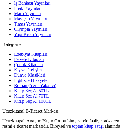
İş Bankası Yayınları
İthaki Yayınları
Martı Yayınları
Maviçatı Yayınları
Timaş Yayınları
Olympia Yayınları
Yapı Kredi Yayınları
Kategoriler
Edebiyat Kitapları
Felsefe Kitapları
Çocuk Kitapları
Kişisel Gelişim
Dünya Klasikleri
İngilizce Hikayeler
Roman (Yerli-Yabancı)
Kitap Seç Al 50TL
Kitap Seç Al 70TL
Kitap Seç Al 100TL
Ucuzkitapal E-Ticaret Markası
Ucuzkitapal, Anayurt Yayın Grubu bünyesinde faaliyet gösteren
resmi e-ticaret markasıdır. Bireysel ve
toptan kitap satışı
alanında