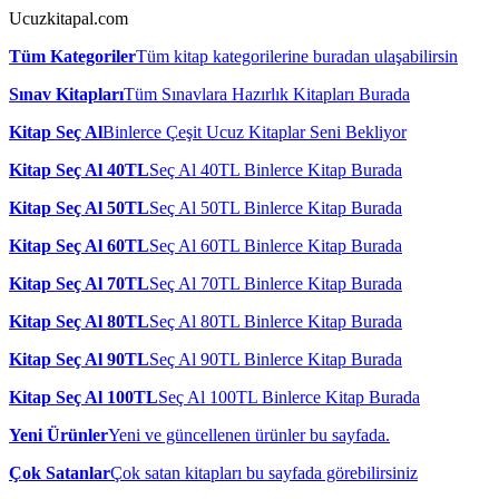
Ucuzkitapal.com
Tüm Kategoriler
Tüm kitap kategorilerine buradan ulaşabilirsin
Sınav Kitapları
Tüm Sınavlara Hazırlık Kitapları Burada
Kitap Seç Al
Binlerce Çeşit Ucuz Kitaplar Seni Bekliyor
Kitap Seç Al 40TL
Seç Al 40TL Binlerce Kitap Burada
Kitap Seç Al 50TL
Seç Al 50TL Binlerce Kitap Burada
Kitap Seç Al 60TL
Seç Al 60TL Binlerce Kitap Burada
Kitap Seç Al 70TL
Seç Al 70TL Binlerce Kitap Burada
Kitap Seç Al 80TL
Seç Al 80TL Binlerce Kitap Burada
Kitap Seç Al 90TL
Seç Al 90TL Binlerce Kitap Burada
Kitap Seç Al 100TL
Seç Al 100TL Binlerce Kitap Burada
Yeni Ürünler
Yeni ve güncellenen ürünler bu sayfada.
Çok Satanlar
Çok satan kitapları bu sayfada görebilirsiniz