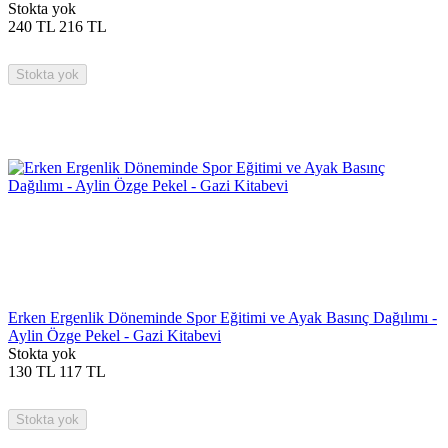
Stokta yok
240
TL
216
TL
Stokta yok
Erken Ergenlik Döneminde Spor Eğitimi ve Ayak Basınç Dağılımı -
Aylin Özge Pekel - Gazi Kitabevi
Stokta yok
130
TL
117
TL
Stokta yok