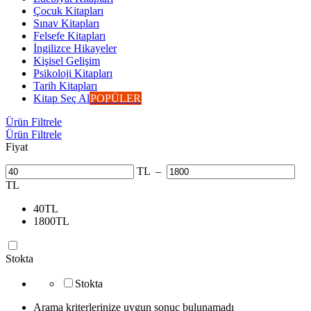
Çocuk Kitapları
Sınav Kitapları
Felsefe Kitapları
İngilizce Hikayeler
Kişisel Gelişim
Psikoloji Kitapları
Tarih Kitapları
Kitap Seç Al
POPÜLER
Ürün Filtrele
Ürün Filtrele
Fiyat
TL
–
TL
40
TL
1800
TL
Stokta
Stokta
Arama kriterlerinize uygun sonuç bulunamadı