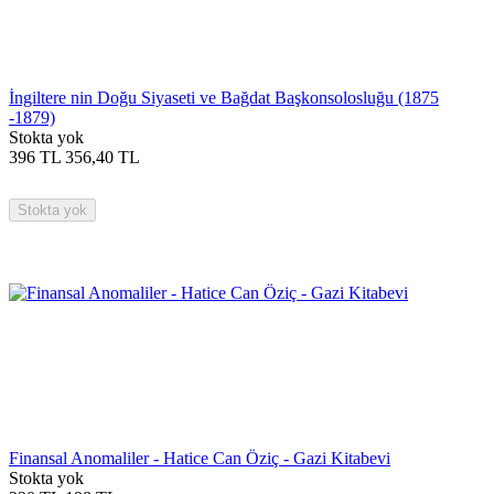
İngiltere nin Doğu Siyaseti ve Bağdat Başkonsolosluğu (1875
-1879)
Stokta yok
396
TL
356,40
TL
Stokta yok
Finansal Anomaliler - Hatice Can Öziç - Gazi Kitabevi
Stokta yok