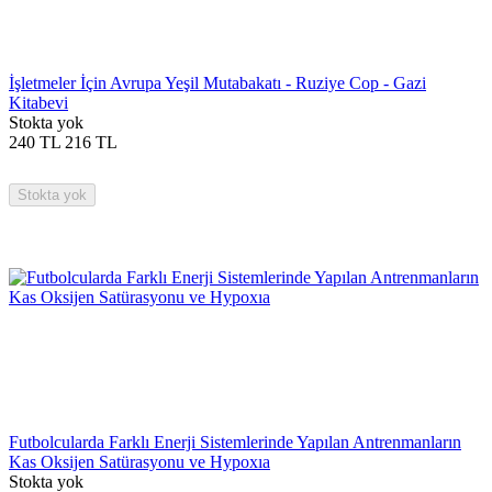
İşletmeler İçin Avrupa Yeşil Mutabakatı - Ruziye Cop - Gazi
Kitabevi
Stokta yok
240
TL
216
TL
Stokta yok
Futbolcularda Farklı Enerji Sistemlerinde Yapılan Antrenmanların
Kas Oksijen Satürasyonu ve Hypoxıa
Stokta yok