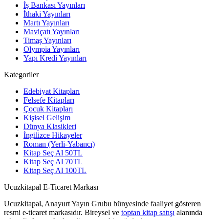
İş Bankası Yayınları
İthaki Yayınları
Martı Yayınları
Maviçatı Yayınları
Timaş Yayınları
Olympia Yayınları
Yapı Kredi Yayınları
Kategoriler
Edebiyat Kitapları
Felsefe Kitapları
Çocuk Kitapları
Kişisel Gelişim
Dünya Klasikleri
İngilizce Hikayeler
Roman (Yerli-Yabancı)
Kitap Seç Al 50TL
Kitap Seç Al 70TL
Kitap Seç Al 100TL
Ucuzkitapal E-Ticaret Markası
Ucuzkitapal, Anayurt Yayın Grubu bünyesinde faaliyet gösteren
resmi e-ticaret markasıdır. Bireysel ve
toptan kitap satışı
alanında