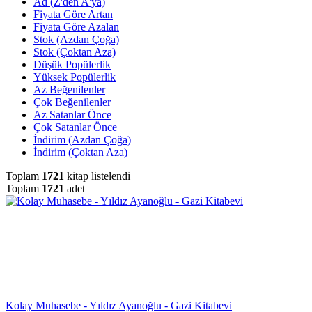
Ad (Z'den A'ya)
Fiyata Göre Artan
Fiyata Göre Azalan
Stok (Azdan Çoğa)
Stok (Çoktan Aza)
Düşük Popülerlik
Yüksek Popülerlik
Az Beğenilenler
Çok Beğenilenler
Az Satanlar Önce
Çok Satanlar Önce
İndirim (Azdan Çoğa)
İndirim (Çoktan Aza)
Toplam
1721
kitap listelendi
Toplam
1721
adet
Kolay Muhasebe - Yıldız Ayanoğlu - Gazi Kitabevi