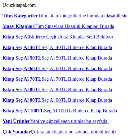
Ucuzkitapal.com
Tüm Kategoriler
Tüm kitap kategorilerine buradan ulaşabilirsin
Sınav Kitapları
Tüm Sınavlara Hazırlık Kitapları Burada
Kitap Seç Al
Binlerce Çeşit Ucuz Kitaplar Seni Bekliyor
Kitap Seç Al 40TL
Seç Al 40TL Binlerce Kitap Burada
Kitap Seç Al 50TL
Seç Al 50TL Binlerce Kitap Burada
Kitap Seç Al 60TL
Seç Al 60TL Binlerce Kitap Burada
Kitap Seç Al 70TL
Seç Al 70TL Binlerce Kitap Burada
Kitap Seç Al 80TL
Seç Al 80TL Binlerce Kitap Burada
Kitap Seç Al 90TL
Seç Al 90TL Binlerce Kitap Burada
Kitap Seç Al 100TL
Seç Al 100TL Binlerce Kitap Burada
Yeni Ürünler
Yeni ve güncellenen ürünler bu sayfada.
Çok Satanlar
Çok satan kitapları bu sayfada görebilirsiniz