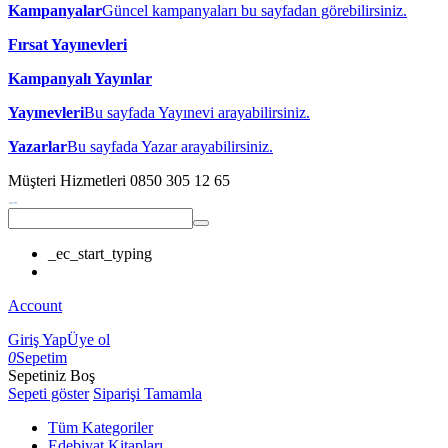
Kampanyalar
Güncel kampanyaları bu sayfadan görebilirsiniz.
Fırsat Yayınevleri
Kampanyalı Yayınlar
Yayınevleri
Bu sayfada Yayınevi arayabilirsiniz.
Yazarlar
Bu sayfada Yazar arayabilirsiniz.
Müşteri Hizmetleri
0850 305 12 65
_ec_start_typing
Account
Giriş Yap
Üye ol
0
Sepetim
Sepetiniz Boş
Sepeti göster
Siparişi Tamamla
Tüm Kategoriler
Edebiyat Kitapları