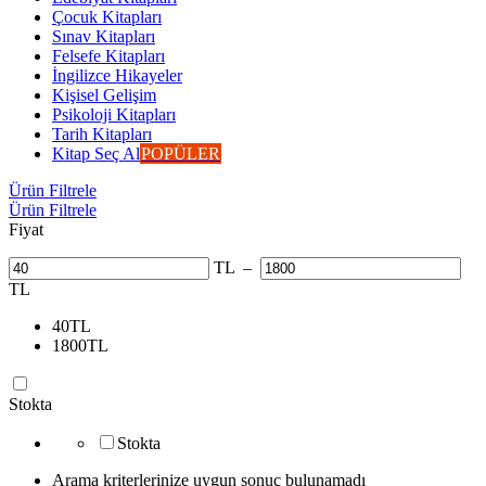
Çocuk Kitapları
Sınav Kitapları
Felsefe Kitapları
İngilizce Hikayeler
Kişisel Gelişim
Psikoloji Kitapları
Tarih Kitapları
Kitap Seç Al
POPÜLER
Ürün Filtrele
Ürün Filtrele
Fiyat
TL
–
TL
40
TL
1800
TL
Stokta
Stokta
Arama kriterlerinize uygun sonuç bulunamadı