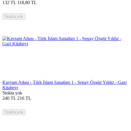
132
TL
118,80
TL
Stokta yok
Kavram Atlası - Türk İslam Sanatları 1 - Şenay Özgür Yıldız - Gazi
Kitabevi
Stokta yok
240
TL
216
TL
Stokta yok