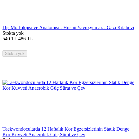
Diş Morfolojisi ve Anatomisi - Hüsnü Yavuzyılmaz - Gazi Kitabevi
Stokta yok
540
TL
486
TL
Stokta yok
Taekwondocularda 12 Haftalık Kor Egzersizlerinin Statik Denge
Kor Kuvveti Anaerobik Güç Sürat ve Çev