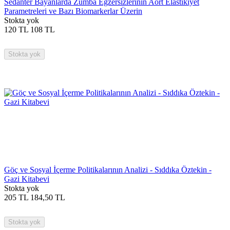
Sedanter Bayanlarda Zumba Egzersizlerinin Aort Elastikiyet
Parametreleri ve Bazı Biomarkerlar Üzerin
Stokta yok
120
TL
108
TL
Stokta yok
Göç ve Sosyal İçerme Politikalarının Analizi - Sıddıka Öztekin -
Gazi Kitabevi
Stokta yok
205
TL
184,50
TL
Stokta yok