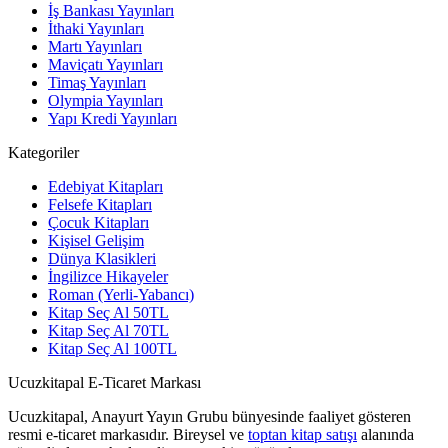
İş Bankası Yayınları
İthaki Yayınları
Martı Yayınları
Maviçatı Yayınları
Timaş Yayınları
Olympia Yayınları
Yapı Kredi Yayınları
Kategoriler
Edebiyat Kitapları
Felsefe Kitapları
Çocuk Kitapları
Kişisel Gelişim
Dünya Klasikleri
İngilizce Hikayeler
Roman (Yerli-Yabancı)
Kitap Seç Al 50TL
Kitap Seç Al 70TL
Kitap Seç Al 100TL
Ucuzkitapal E-Ticaret Markası
Ucuzkitapal, Anayurt Yayın Grubu bünyesinde faaliyet gösteren
resmi e-ticaret markasıdır. Bireysel ve
toptan kitap satışı
alanında