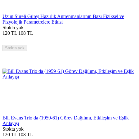
Uzun Süreli Güreş Hazırlık Antrenmanlarının Bazı Fiziksel ve
Fizyolojik Parametrelere Etkisi
Stokta yok
120
TL
108
TL
Stokta yok
Bill Evans Trio da (1959-61) Görev Dağılımı, Etkileşim ve Eşlik
Anlayışı
Stokta yok
120
TL
108
TL