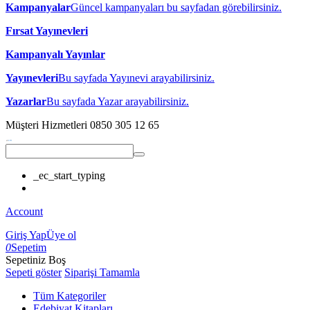
Kampanyalar
Güncel kampanyaları bu sayfadan görebilirsiniz.
Fırsat Yayınevleri
Kampanyalı Yayınlar
Yayınevleri
Bu sayfada Yayınevi arayabilirsiniz.
Yazarlar
Bu sayfada Yazar arayabilirsiniz.
Müşteri Hizmetleri
0850 305 12 65
_ec_start_typing
Account
Giriş Yap
Üye ol
0
Sepetim
Sepetiniz Boş
Sepeti göster
Siparişi Tamamla
Tüm Kategoriler
Edebiyat Kitapları