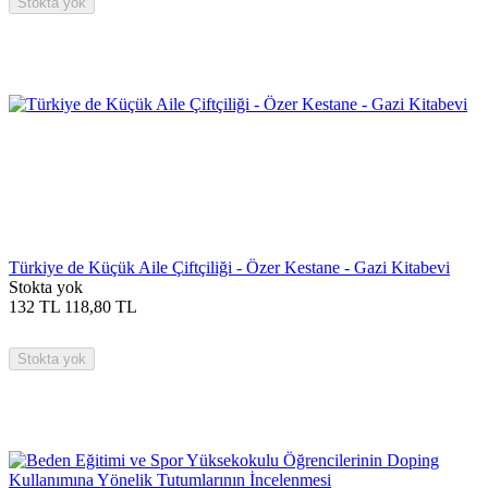
Stokta yok
Türkiye de Küçük Aile Çiftçiliği - Özer Kestane - Gazi Kitabevi
Stokta yok
132
TL
118,80
TL
Stokta yok