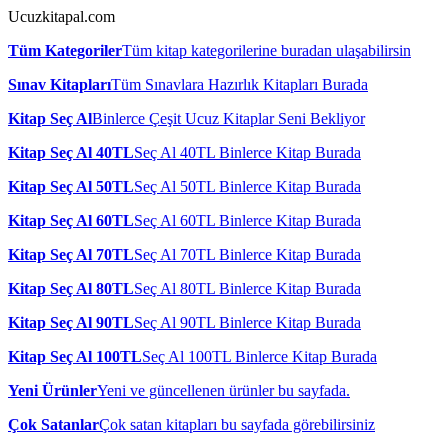
Ucuzkitapal.com
Tüm Kategoriler
Tüm kitap kategorilerine buradan ulaşabilirsin
Sınav Kitapları
Tüm Sınavlara Hazırlık Kitapları Burada
Kitap Seç Al
Binlerce Çeşit Ucuz Kitaplar Seni Bekliyor
Kitap Seç Al 40TL
Seç Al 40TL Binlerce Kitap Burada
Kitap Seç Al 50TL
Seç Al 50TL Binlerce Kitap Burada
Kitap Seç Al 60TL
Seç Al 60TL Binlerce Kitap Burada
Kitap Seç Al 70TL
Seç Al 70TL Binlerce Kitap Burada
Kitap Seç Al 80TL
Seç Al 80TL Binlerce Kitap Burada
Kitap Seç Al 90TL
Seç Al 90TL Binlerce Kitap Burada
Kitap Seç Al 100TL
Seç Al 100TL Binlerce Kitap Burada
Yeni Ürünler
Yeni ve güncellenen ürünler bu sayfada.
Çok Satanlar
Çok satan kitapları bu sayfada görebilirsiniz