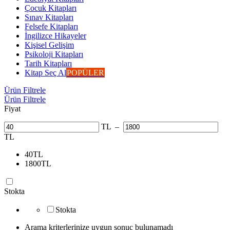
Çocuk Kitapları
Sınav Kitapları
Felsefe Kitapları
İngilizce Hikayeler
Kişisel Gelişim
Psikoloji Kitapları
Tarih Kitapları
Kitap Seç Al
POPÜLER
Ürün Filtrele
Ürün Filtrele
Fiyat
TL
–
TL
40
TL
1800
TL
Stokta
Stokta
Arama kriterlerinize uygun sonuç bulunamadı