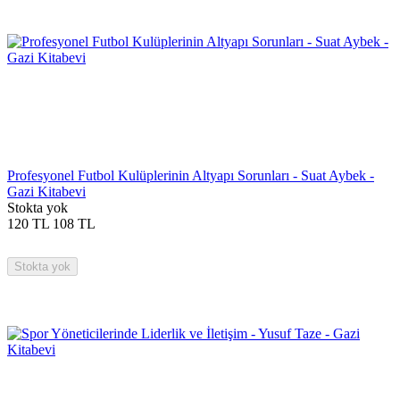
Profesyonel Futbol Kulüplerinin Altyapı Sorunları - Suat Aybek -
Gazi Kitabevi
Stokta yok
120
TL
108
TL
Stokta yok