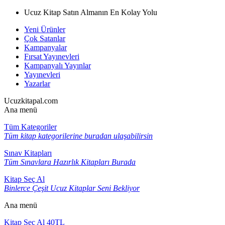
Ucuz Kitap Satın Almanın En Kolay Yolu
Yeni Ürünler
Çok Satanlar
Kampanyalar
Fırsat Yayınevleri
Kampanyalı Yayınlar
Yayınevleri
Yazarlar
Ucuzkitapal.com
Ana menü
Tüm Kategoriler
Tüm kitap kategorilerine buradan ulaşabilirsin
Sınav Kitapları
Tüm Sınavlara Hazırlık Kitapları Burada
Kitap Seç Al
Binlerce Çeşit Ucuz Kitaplar Seni Bekliyor
Ana menü
Kitap Seç Al 40TL