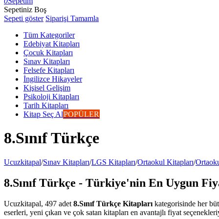
0
Sepetim
Sepetiniz Boş
Sepeti göster
Siparişi Tamamla
Tüm Kategoriler
Edebiyat Kitapları
Çocuk Kitapları
Sınav Kitapları
Felsefe Kitapları
İngilizce Hikayeler
Kişisel Gelişim
Psikoloji Kitapları
Tarih Kitapları
Kitap Seç Al
POPÜLER
8.Sınıf Türkçe
Ucuzkitapal
/
Sınav Kitapları
/
LGS Kitapları
/
Ortaokul Kitapları
/
Ortaoku
8.Sınıf Türkçe - Türkiye'nin En Uygun Fiya
Ucuzkitapal, 497 adet
8.Sınıf Türkçe Kitapları
kategorisinde her büt
eserleri, yeni çıkan ve çok satan kitapları en avantajlı fiyat seçenekler