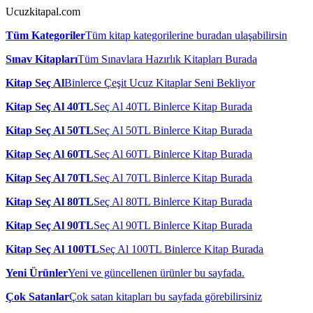
Ucuzkitapal.com
Tüm Kategoriler
Tüm kitap kategorilerine buradan ulaşabilirsin
Sınav Kitapları
Tüm Sınavlara Hazırlık Kitapları Burada
Kitap Seç Al
Binlerce Çeşit Ucuz Kitaplar Seni Bekliyor
Kitap Seç Al 40TL
Seç Al 40TL Binlerce Kitap Burada
Kitap Seç Al 50TL
Seç Al 50TL Binlerce Kitap Burada
Kitap Seç Al 60TL
Seç Al 60TL Binlerce Kitap Burada
Kitap Seç Al 70TL
Seç Al 70TL Binlerce Kitap Burada
Kitap Seç Al 80TL
Seç Al 80TL Binlerce Kitap Burada
Kitap Seç Al 90TL
Seç Al 90TL Binlerce Kitap Burada
Kitap Seç Al 100TL
Seç Al 100TL Binlerce Kitap Burada
Yeni Ürünler
Yeni ve güncellenen ürünler bu sayfada.
Çok Satanlar
Çok satan kitapları bu sayfada görebilirsiniz