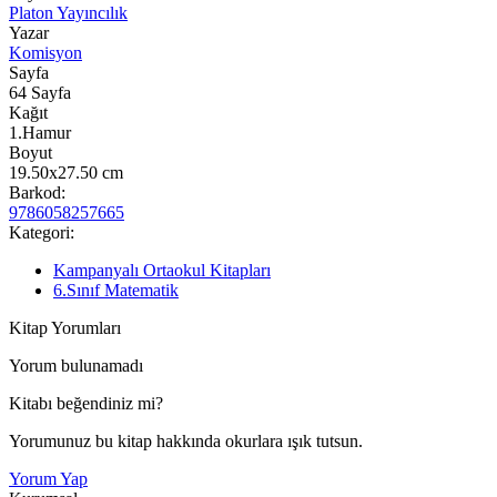
Platon Yayıncılık
Yazar
Komisyon
Sayfa
64
Sayfa
Kağıt
1.Hamur
Boyut
19.50x27.50
cm
Barkod:
9786058257665
Kategori:
Kampanyalı Ortaokul Kitapları
6.Sınıf Matematik
Kitap Yorumları
Yorum bulunamadı
Kitabı beğendiniz mi?
Yorumunuz bu kitap hakkında okurlara ışık tutsun.
Yorum Yap