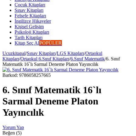
Çocuk Kitapları
Sınav Kitapları
Felsefe Kitapları
İngilizce Hikayeler
Kişisel Gelişim
Psikoloji Kitapları
Tarih Kitapları
Kitap Seç Al
POPÜLER
Ucuzkitapal
/
Sınav Kitapları
/
LGS Kitapları
/
Ortaokul
Kitapları
/
Ortaokul 6.Sınıf Kitapları
/
6.Sınıf Matematik
/
6. Sınıf
Matematik 16`lı Sarmal Deneme Platon Yayıncılık
Barkod:
9786058257665
6. Sınıf Matematik 16`lı
Sarmal Deneme Platon
Yayıncılık
Yorum Yap
Beğen (5)