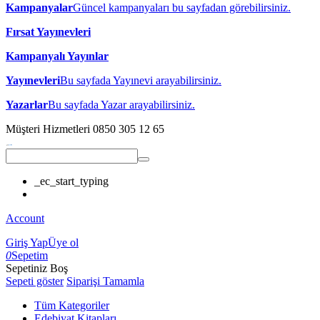
Kampanyalar
Güncel kampanyaları bu sayfadan görebilirsiniz.
Fırsat Yayınevleri
Kampanyalı Yayınlar
Yayınevleri
Bu sayfada Yayınevi arayabilirsiniz.
Yazarlar
Bu sayfada Yazar arayabilirsiniz.
Müşteri Hizmetleri
0850 305 12 65
_ec_start_typing
Account
Giriş Yap
Üye ol
0
Sepetim
Sepetiniz Boş
Sepeti göster
Siparişi Tamamla
Tüm Kategoriler
Edebiyat Kitapları