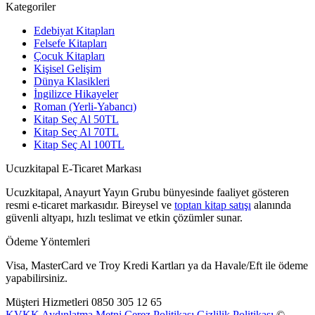
Kategoriler
Edebiyat Kitapları
Felsefe Kitapları
Çocuk Kitapları
Kişisel Gelişim
Dünya Klasikleri
İngilizce Hikayeler
Roman (Yerli-Yabancı)
Kitap Seç Al 50TL
Kitap Seç Al 70TL
Kitap Seç Al 100TL
Ucuzkitapal E-Ticaret Markası
Ucuzkitapal, Anayurt Yayın Grubu bünyesinde faaliyet gösteren
resmi e-ticaret markasıdır. Bireysel ve
toptan kitap satışı
alanında
güvenli altyapı, hızlı teslimat ve etkin çözümler sunar.
Ödeme Yöntemleri
Visa, MasterCard ve Troy Kredi Kartları ya da Havale/Eft ile ödeme
yapabilirsiniz.
Müşteri Hizmetleri
0850 305 12 65
KVKK Aydınlatma Metni
Çerez Politikası
Gizlilik Politikası
©