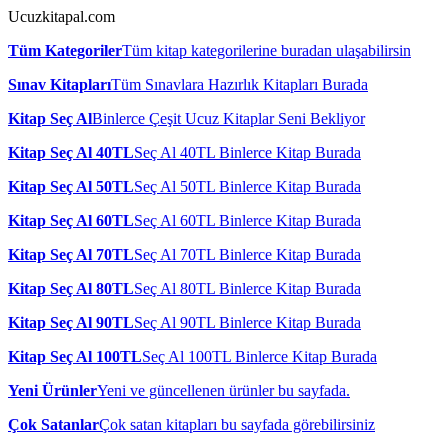
Ucuzkitapal.com
Tüm Kategoriler
Tüm kitap kategorilerine buradan ulaşabilirsin
Sınav Kitapları
Tüm Sınavlara Hazırlık Kitapları Burada
Kitap Seç Al
Binlerce Çeşit Ucuz Kitaplar Seni Bekliyor
Kitap Seç Al 40TL
Seç Al 40TL Binlerce Kitap Burada
Kitap Seç Al 50TL
Seç Al 50TL Binlerce Kitap Burada
Kitap Seç Al 60TL
Seç Al 60TL Binlerce Kitap Burada
Kitap Seç Al 70TL
Seç Al 70TL Binlerce Kitap Burada
Kitap Seç Al 80TL
Seç Al 80TL Binlerce Kitap Burada
Kitap Seç Al 90TL
Seç Al 90TL Binlerce Kitap Burada
Kitap Seç Al 100TL
Seç Al 100TL Binlerce Kitap Burada
Yeni Ürünler
Yeni ve güncellenen ürünler bu sayfada.
Çok Satanlar
Çok satan kitapları bu sayfada görebilirsiniz