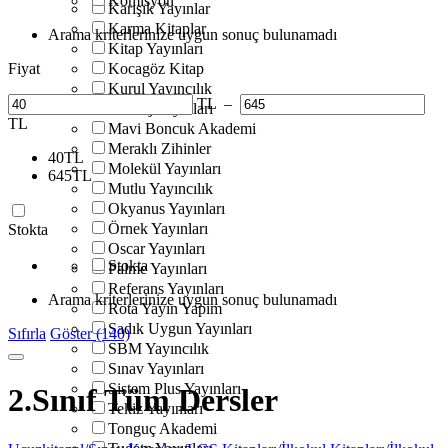
Komisyon
Karışık Yayınlar
Karma Kitaplar
Arama kriterlerinize uygun sonuç bulunamadı
Kitap Yayınları
Fiyat
Kocagöz Kitap
Kurul Yayıncılık
TL
–
Markaj Yayınları
TL
Mavi Boncuk Akademi
Meraklı Zihinler
40
TL
Molekül Yayınları
645
TL
Mutlu Yayıncılık
Okyanus Yayınları
Örnek Yayınları
Stokta
Oscar Yayınları
Stokta
Palme Yayınları
Referans Yayınları
Arama kriterlerinize uygun sonuç bulunamadı
Rota Yayın Yapım
Sadık Uygun Yayınları
Sıfırla
Göster (140)
SBM Yayıncılık
Sınav Yayınları
Sistem Plus Yayınları
2.Sınıf Tüm Dersler
Tekiz Yayınları
Tonguç Akademi