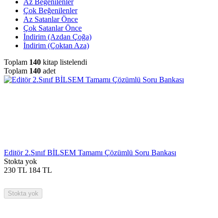
Az Beğenilenler
Çok Beğenilenler
Az Satanlar Önce
Çok Satanlar Önce
İndirim (Azdan Çoğa)
İndirim (Çoktan Aza)
Toplam
140
kitap listelendi
Toplam
140
adet
Editör 2.Sınıf BİLSEM Tamamı Çözümlü Soru Bankası
Stokta yok
230
TL
184
TL
Stokta yok