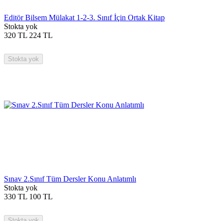
Editör Bilsem Mülakat 1-2-3. Sınıf İçin Ortak Kitap
Stokta yok
320
TL
224
TL
Stokta yok
Sınav 2.Sınıf Tüm Dersler Konu Anlatımlı
Stokta yok
330
TL
100
TL
Stokta yok