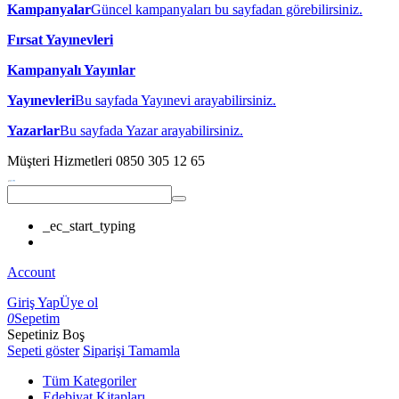
Kampanyalar
Güncel kampanyaları bu sayfadan görebilirsiniz.
Fırsat Yayınevleri
Kampanyalı Yayınlar
Yayınevleri
Bu sayfada Yayınevi arayabilirsiniz.
Yazarlar
Bu sayfada Yazar arayabilirsiniz.
Müşteri Hizmetleri
0850 305 12 65
_ec_start_typing
Account
Giriş Yap
Üye ol
0
Sepetim
Sepetiniz Boş
Sepeti göster
Siparişi Tamamla
Tüm Kategoriler
Edebiyat Kitapları