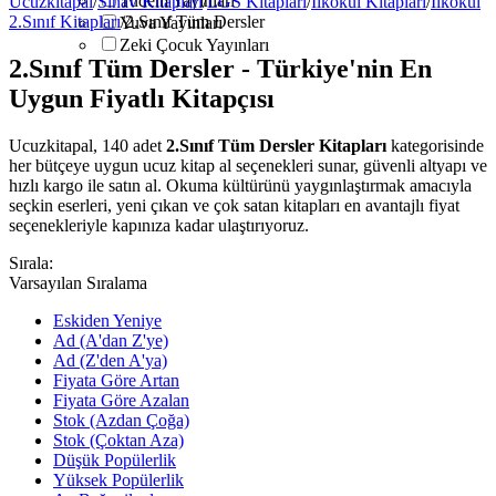
Tudem Yayınları
Ucuzkitapal
/
Sınav Kitapları
/
LGS Kitapları
/
İlkokul Kitapları
/
İlkokul
2.Sınıf Kitapları
/
2.Sınıf Tüm Dersler
Yuva Yayınları
Zeki Çocuk Yayınları
2.Sınıf Tüm Dersler - Türkiye'nin En
Uygun Fiyatlı Kitapçısı
Ucuzkitapal, 140 adet
2.Sınıf Tüm Dersler Kitapları
kategorisinde
her bütçeye uygun ucuz kitap al seçenekleri sunar, güvenli altyapı ve
hızlı kargo ile satın al. Okuma kültürünü yaygınlaştırmak amacıyla
seçkin eserleri, yeni çıkan ve çok satan kitapları en avantajlı fiyat
seçenekleriyle kapınıza kadar ulaştırıyoruz.
Sırala:
Varsayılan Sıralama
Eskiden Yeniye
Ad (A'dan Z'ye)
Ad (Z'den A'ya)
Fiyata Göre Artan
Fiyata Göre Azalan
Stok (Azdan Çoğa)
Stok (Çoktan Aza)
Düşük Popülerlik
Yüksek Popülerlik