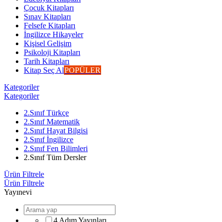
Çocuk Kitapları
Sınav Kitapları
Felsefe Kitapları
İngilizce Hikayeler
Kişisel Gelişim
Psikoloji Kitapları
Tarih Kitapları
Kitap Seç Al
POPÜLER
Kategoriler
Kategoriler
2.Sınıf Türkçe
2.Sınıf Matematik
2.Sınıf Hayat Bilgisi
2.Sınıf İngilizce
2.Sınıf Fen Bilimleri
2.Sınıf Tüm Dersler
Ürün Filtrele
Ürün Filtrele
Yayınevi
4 Adım Yayınları