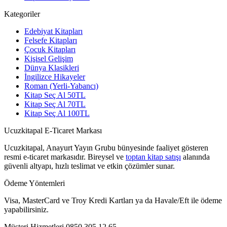
Kategoriler
Edebiyat Kitapları
Felsefe Kitapları
Çocuk Kitapları
Kişisel Gelişim
Dünya Klasikleri
İngilizce Hikayeler
Roman (Yerli-Yabancı)
Kitap Seç Al 50TL
Kitap Seç Al 70TL
Kitap Seç Al 100TL
Ucuzkitapal E-Ticaret Markası
Ucuzkitapal, Anayurt Yayın Grubu bünyesinde faaliyet gösteren
resmi e-ticaret markasıdır. Bireysel ve
toptan kitap satışı
alanında
güvenli altyapı, hızlı teslimat ve etkin çözümler sunar.
Ödeme Yöntemleri
Visa, MasterCard ve Troy Kredi Kartları ya da Havale/Eft ile ödeme
yapabilirsiniz.
Müşteri Hizmetleri
0850 305 12 65