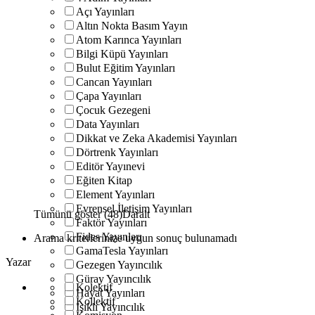
Açı Yayınları
Altın Nokta Basım Yayın
Atom Karınca Yayınları
Bilgi Küpü Yayınları
Bulut Eğitim Yayınları
Cancan Yayınları
Çapa Yayınları
Çocuk Gezegeni
Data Yayınları
Dikkat ve Zeka Akademisi Yayınları
Dörtrenk Yayınları
Editör Yayınevi
Eğiten Kitap
Element Yayınları
Evrensel İletişim Yayınları
Tümünü göster (48)
Daralt
Faktör Yayınları
Fides Yayınları
Arama kriterlerinize uygun sonuç bulunamadı
GamaTesla Yayınları
Yazar
Gezegen Yayıncılık
Güray Yayıncılık
Kolektif
Hayat Yayınları
Kollektif
Işıklı Yayıncılık