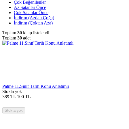
Çok Beğenilenler
Az Satanlar Önce
Çok Satanlar Önce
İndirim (Azdan Çoğa)
İndirim (Çoktan Aza)
Toplam
30
kitap listelendi
Toplam
30
adet
Palme 11.Sınıf Tarih Konu Anlatımlı
Stokta yok
389
TL
100
TL
Stokta yok