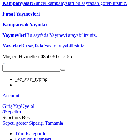
Kampanyalar
Güncel kampanyaları bu sayfadan görebilirsiniz.
Fırsat Yayınevleri
Kampanyalı Yayınlar
Yayınevleri
Bu sayfada Yayınevi arayabilirsiniz.
Yazarlar
Bu sayfada Yazar arayabilirsiniz.
Müşteri Hizmetleri
0850 305 12 65
_ec_start_typing
Account
Giriş Yap
Üye ol
0
Sepetim
Sepetiniz Boş
Sepeti göster
Siparişi Tamamla
Tüm Kategoriler
Edebiyat Kitapları