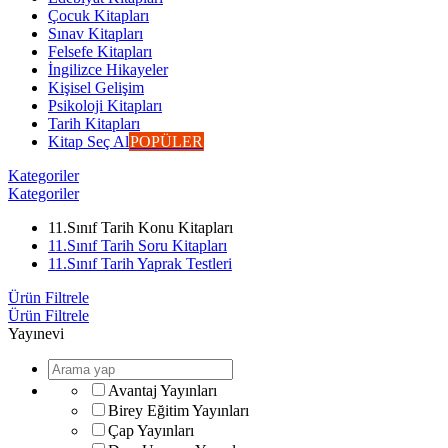
Çocuk Kitapları
Sınav Kitapları
Felsefe Kitapları
İngilizce Hikayeler
Kişisel Gelişim
Psikoloji Kitapları
Tarih Kitapları
Kitap Seç Al
POPÜLER
Kategoriler
Kategoriler
11.Sınıf Tarih Konu Kitapları
11.Sınıf Tarih Soru Kitapları
11.Sınıf Tarih Yaprak Testleri
Ürün Filtrele
Ürün Filtrele
Yayınevi
Avantaj Yayınları
Birey Eğitim Yayınları
Çap Yayınları