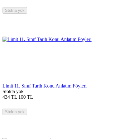
Stokta yok
Limit 11. Sınıf Tarih Konu Anlatım Föyleri
Stokta yok
434
TL
100
TL
Stokta yok