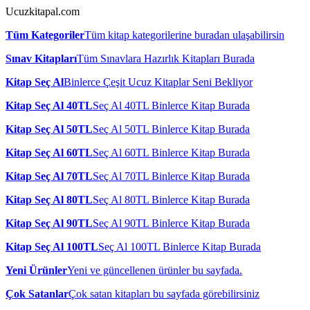
Ucuzkitapal.com
Tüm Kategoriler
Tüm kitap kategorilerine buradan ulaşabilirsin
Sınav Kitapları
Tüm Sınavlara Hazırlık Kitapları Burada
Kitap Seç Al
Binlerce Çeşit Ucuz Kitaplar Seni Bekliyor
Kitap Seç Al 40TL
Seç Al 40TL Binlerce Kitap Burada
Kitap Seç Al 50TL
Seç Al 50TL Binlerce Kitap Burada
Kitap Seç Al 60TL
Seç Al 60TL Binlerce Kitap Burada
Kitap Seç Al 70TL
Seç Al 70TL Binlerce Kitap Burada
Kitap Seç Al 80TL
Seç Al 80TL Binlerce Kitap Burada
Kitap Seç Al 90TL
Seç Al 90TL Binlerce Kitap Burada
Kitap Seç Al 100TL
Seç Al 100TL Binlerce Kitap Burada
Yeni Ürünler
Yeni ve güncellenen ürünler bu sayfada.
Çok Satanlar
Çok satan kitapları bu sayfada görebilirsiniz