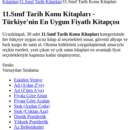
Kitapları
/
11.Sınıf Tarih Kitapları
/
11.Sınıf Tarih Konu Kitapları
11.Sınıf Tarih Konu Kitapları -
Türkiye'nin En Uygun Fiyatlı Kitapçısı
Ucuzkitapal, 30 adet
11.Sınıf Tarih Konu Kitapları
kategorisinde
her bütçeye uygun ucuz kitap al seçenekleri sunar, güvenli altyapı ve
hızlı kargo ile satın al. Okuma kültürünü yaygınlaştırmak amacıyla
seçkin eserleri, yeni çıkan ve çok satan kitapları en avantajlı fiyat
seçenekleriyle kapınıza kadar ulaştırıyoruz.
Sırala:
Varsayılan Sıralama
Eskiden Yeniye
Ad (A'dan Z'ye)
Ad (Z'den A'ya)
Fiyata Göre Artan
Fiyata Göre Azalan
Stok (Azdan Çoğa)
Stok (Çoktan Aza)
Düşük Popülerlik
Yüksek Popülerlik
Az Beğenilenler