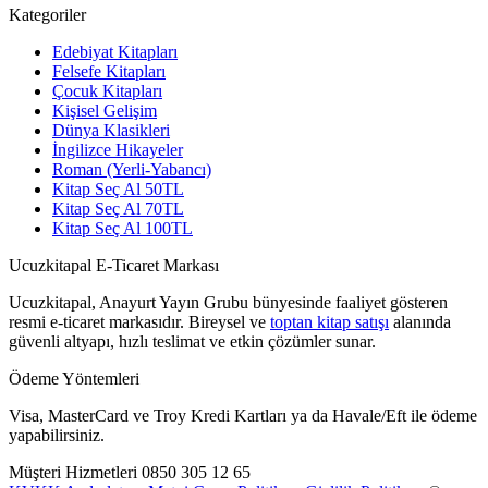
Kategoriler
Edebiyat Kitapları
Felsefe Kitapları
Çocuk Kitapları
Kişisel Gelişim
Dünya Klasikleri
İngilizce Hikayeler
Roman (Yerli-Yabancı)
Kitap Seç Al 50TL
Kitap Seç Al 70TL
Kitap Seç Al 100TL
Ucuzkitapal E-Ticaret Markası
Ucuzkitapal, Anayurt Yayın Grubu bünyesinde faaliyet gösteren
resmi e-ticaret markasıdır. Bireysel ve
toptan kitap satışı
alanında
güvenli altyapı, hızlı teslimat ve etkin çözümler sunar.
Ödeme Yöntemleri
Visa, MasterCard ve Troy Kredi Kartları ya da Havale/Eft ile ödeme
yapabilirsiniz.
Müşteri Hizmetleri
0850 305 12 65