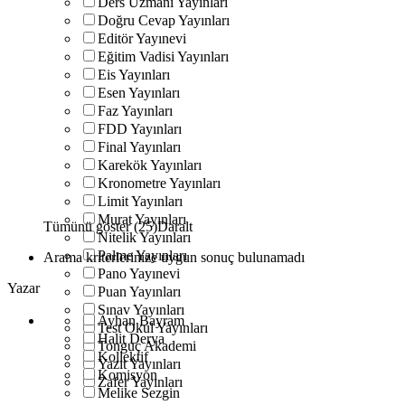
Ders Uzmanı Yayınları
Doğru Cevap Yayınları
Editör Yayınevi
Eğitim Vadisi Yayınları
Eis Yayınları
Esen Yayınları
Faz Yayınları
FDD Yayınları
Final Yayınları
Karekök Yayınları
Kronometre Yayınları
Limit Yayınları
Murat Yayınları
Tümünü göster (25)
Daralt
Nitelik Yayınları
Palme Yayınları
Arama kriterlerinize uygun sonuç bulunamadı
Pano Yayınevi
Yazar
Puan Yayınları
Sınav Yayınları
Ayhan Bayram
Test Okul Yayınları
Halit Derya
Tonguç Akademi
Kollektif
Yazıt Yayınları
Komisyon
Zafer Yayınları
Melike Sezgin