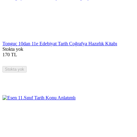
Tonguç 10dan 11e Edebiyat Tarih Coğrafya Hazırlık Kitabı
Stokta yok
170
TL
Stokta yok