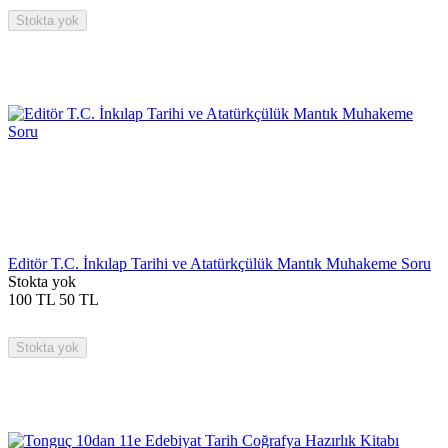
Stokta yok
Editör T.C. İnkılap Tarihi ve Atatürkçülük Mantık Muhakeme Soru
Stokta yok
100
TL
50
TL
Stokta yok