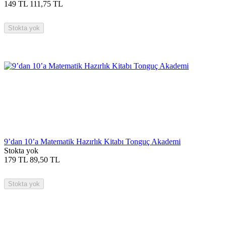
149
TL
111,75
TL
Stokta yok
9’dan 10’a Matematik Hazırlık Kitabı Tonguç Akademi
Stokta yok
179
TL
89,50
TL
Stokta yok