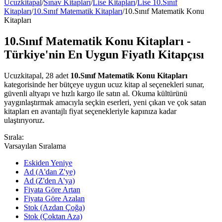
Ucuzkitapal
/
Sınav Kitapları
/
Lise Kitapları
/
Lise 10.Sınıf
Kitapları
/
10.Sınıf Matematik Kitapları
/
10.Sınıf Matematik Konu
Kitapları
10.Sınıf Matematik Konu Kitapları -
Türkiye'nin En Uygun Fiyatlı Kitapçısı
Ucuzkitapal, 28 adet
10.Sınıf Matematik Konu Kitapları
kategorisinde her bütçeye uygun ucuz kitap al seçenekleri sunar,
güvenli altyapı ve hızlı kargo ile satın al. Okuma kültürünü
yaygınlaştırmak amacıyla seçkin eserleri, yeni çıkan ve çok satan
kitapları en avantajlı fiyat seçenekleriyle kapınıza kadar
ulaştırıyoruz.
Sırala:
Varsayılan Sıralama
Eskiden Yeniye
Ad (A'dan Z'ye)
Ad (Z'den A'ya)
Fiyata Göre Artan
Fiyata Göre Azalan
Stok (Azdan Çoğa)
Stok (Çoktan Aza)