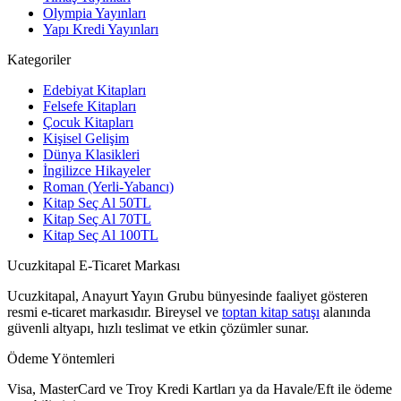
Olympia Yayınları
Yapı Kredi Yayınları
Kategoriler
Edebiyat Kitapları
Felsefe Kitapları
Çocuk Kitapları
Kişisel Gelişim
Dünya Klasikleri
İngilizce Hikayeler
Roman (Yerli-Yabancı)
Kitap Seç Al 50TL
Kitap Seç Al 70TL
Kitap Seç Al 100TL
Ucuzkitapal E-Ticaret Markası
Ucuzkitapal, Anayurt Yayın Grubu bünyesinde faaliyet gösteren
resmi e-ticaret markasıdır. Bireysel ve
toptan kitap satışı
alanında
güvenli altyapı, hızlı teslimat ve etkin çözümler sunar.
Ödeme Yöntemleri
Visa, MasterCard ve Troy Kredi Kartları ya da Havale/Eft ile ödeme