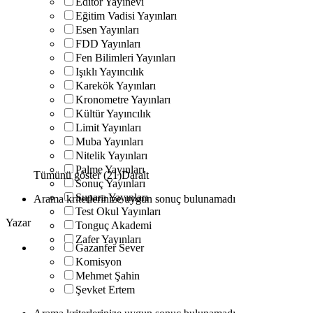
Editör Yayınevi
Eğitim Vadisi Yayınları
Esen Yayınları
FDD Yayınları
Fen Bilimleri Yayınları
Işıklı Yayıncılık
Karekök Yayınları
Kronometre Yayınları
Kültür Yayıncılık
Limit Yayınları
Muba Yayınları
Nitelik Yayınları
Palme Yayınları
Tümünü göster (21)
Daralt
Sonuç Yayınları
Supara Yayınları
Arama kriterlerinize uygun sonuç bulunamadı
Test Okul Yayınları
Yazar
Tonguç Akademi
Zafer Yayınları
Gazanfer Sever
Komisyon
Mehmet Şahin
Şevket Ertem