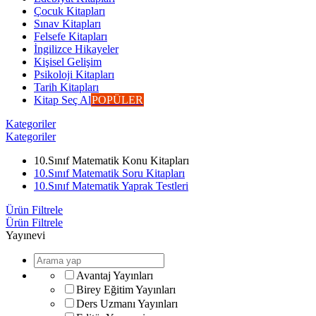
Çocuk Kitapları
Sınav Kitapları
Felsefe Kitapları
İngilizce Hikayeler
Kişisel Gelişim
Psikoloji Kitapları
Tarih Kitapları
Kitap Seç Al
POPÜLER
Kategoriler
Kategoriler
10.Sınıf Matematik Konu Kitapları
10.Sınıf Matematik Soru Kitapları
10.Sınıf Matematik Yaprak Testleri
Ürün Filtrele
Ürün Filtrele
Yayınevi
Avantaj Yayınları
Birey Eğitim Yayınları
Ders Uzmanı Yayınları