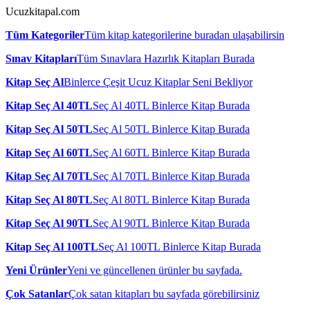
Ucuzkitapal.com
Tüm Kategoriler
Tüm kitap kategorilerine buradan ulaşabilirsin
Sınav Kitapları
Tüm Sınavlara Hazırlık Kitapları Burada
Kitap Seç Al
Binlerce Çeşit Ucuz Kitaplar Seni Bekliyor
Kitap Seç Al 40TL
Seç Al 40TL Binlerce Kitap Burada
Kitap Seç Al 50TL
Seç Al 50TL Binlerce Kitap Burada
Kitap Seç Al 60TL
Seç Al 60TL Binlerce Kitap Burada
Kitap Seç Al 70TL
Seç Al 70TL Binlerce Kitap Burada
Kitap Seç Al 80TL
Seç Al 80TL Binlerce Kitap Burada
Kitap Seç Al 90TL
Seç Al 90TL Binlerce Kitap Burada
Kitap Seç Al 100TL
Seç Al 100TL Binlerce Kitap Burada
Yeni Ürünler
Yeni ve güncellenen ürünler bu sayfada.
Çok Satanlar
Çok satan kitapları bu sayfada görebilirsiniz