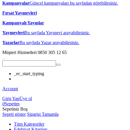
Kampanyalar
Güncel kampanyaları bu sayfadan görebilirsiniz.
Fırsat Yayınevleri
Kampanyalı Yayınlar
Yayınevleri
Bu sayfada Yayınevi arayabilirsiniz.
Yazarlar
Bu sayfada Yazar arayabilirsiniz.
Müşteri Hizmetleri
0850 305 12 65
_ec_start_typing
Account
Giriş Yap
Üye ol
0
Sepetim
Sepetiniz Boş
Sepeti göster
Siparişi Tamamla
Tüm Kategoriler
Edebiyat Kitapları