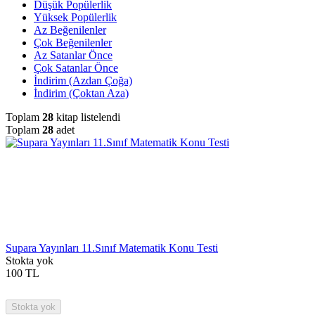
Düşük Popülerlik
Yüksek Popülerlik
Az Beğenilenler
Çok Beğenilenler
Az Satanlar Önce
Çok Satanlar Önce
İndirim (Azdan Çoğa)
İndirim (Çoktan Aza)
Toplam
28
kitap listelendi
Toplam
28
adet
Supara Yayınları 11.Sınıf Matematik Konu Testi
Stokta yok
100
TL
Stokta yok