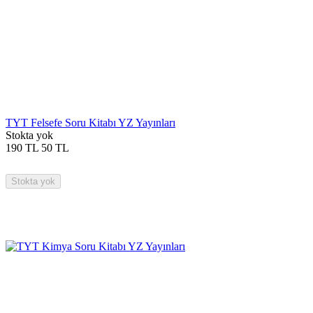
TYT Felsefe Soru Kitabı YZ Yayınları
Stokta yok
190
TL
50
TL
Stokta yok