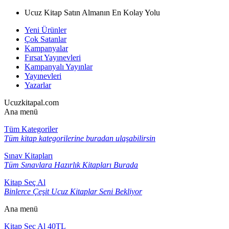
Ucuz Kitap Satın Almanın En Kolay Yolu
Yeni Ürünler
Çok Satanlar
Kampanyalar
Fırsat Yayınevleri
Kampanyalı Yayınlar
Yayınevleri
Yazarlar
Ucuzkitapal.com
Ana menü
Tüm Kategoriler
Tüm kitap kategorilerine buradan ulaşabilirsin
Sınav Kitapları
Tüm Sınavlara Hazırlık Kitapları Burada
Kitap Seç Al
Binlerce Çeşit Ucuz Kitaplar Seni Bekliyor
Ana menü
Kitap Seç Al 40TL