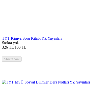
TYT Kimya Soru Kitabı YZ Yayınları
Stokta yok
326
TL
100
TL
Stokta yok