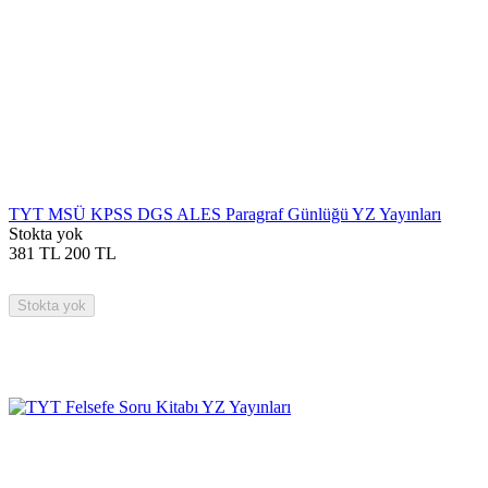
TYT MSÜ KPSS DGS ALES Paragraf Günlüğü YZ Yayınları
Stokta yok
381
TL
200
TL
Stokta yok