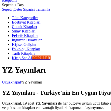
0
Sepetim
Sepetiniz Boş
Sepeti göster
Siparişi Tamamla
Tüm Kategoriler
Edebiyat Kitapları
Çocuk Kitapları
Sınav Kitapları
Felsefe Kitapları
İngilizce Hikayeler
Kişisel Gelişim
Psikoloji Kitapları
Tarih Kitapları
Kitap Seç Al
POPÜLER
YZ Yayınları
Ucuzkitapal
/
YZ Yayınları
YZ Yayınları - Türkiye'nin En Uygun Fiyat
Ucuzkitapal, 19 adet
YZ Yayınları
ile her bütçeye uygun ucuz kitap al
ve çok satan kitapları en avantajlı fiyatlarla kapınıza ulaştırıyoruz.