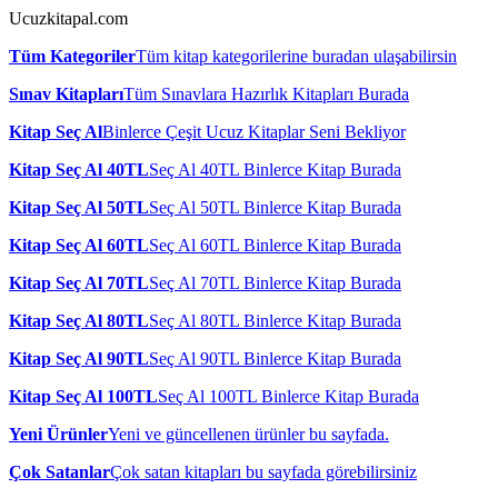
Ucuzkitapal.com
Tüm Kategoriler
Tüm kitap kategorilerine buradan ulaşabilirsin
Sınav Kitapları
Tüm Sınavlara Hazırlık Kitapları Burada
Kitap Seç Al
Binlerce Çeşit Ucuz Kitaplar Seni Bekliyor
Kitap Seç Al 40TL
Seç Al 40TL Binlerce Kitap Burada
Kitap Seç Al 50TL
Seç Al 50TL Binlerce Kitap Burada
Kitap Seç Al 60TL
Seç Al 60TL Binlerce Kitap Burada
Kitap Seç Al 70TL
Seç Al 70TL Binlerce Kitap Burada
Kitap Seç Al 80TL
Seç Al 80TL Binlerce Kitap Burada
Kitap Seç Al 90TL
Seç Al 90TL Binlerce Kitap Burada
Kitap Seç Al 100TL
Seç Al 100TL Binlerce Kitap Burada
Yeni Ürünler
Yeni ve güncellenen ürünler bu sayfada.
Çok Satanlar
Çok satan kitapları bu sayfada görebilirsiniz