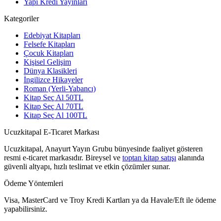
Yapı Kredi Yayınları
Kategoriler
Edebiyat Kitapları
Felsefe Kitapları
Çocuk Kitapları
Kişisel Gelişim
Dünya Klasikleri
İngilizce Hikayeler
Roman (Yerli-Yabancı)
Kitap Seç Al 50TL
Kitap Seç Al 70TL
Kitap Seç Al 100TL
Ucuzkitapal E-Ticaret Markası
Ucuzkitapal, Anayurt Yayın Grubu bünyesinde faaliyet gösteren
resmi e-ticaret markasıdır. Bireysel ve
toptan kitap satışı
alanında
güvenli altyapı, hızlı teslimat ve etkin çözümler sunar.
Ödeme Yöntemleri
Visa, MasterCard ve Troy Kredi Kartları ya da Havale/Eft ile ödeme
yapabilirsiniz.