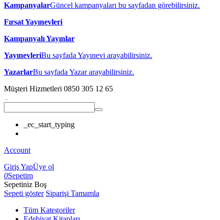
Kampanyalar
Güncel kampanyaları bu sayfadan görebilirsiniz.
Fırsat Yayınevleri
Kampanyalı Yayınlar
Yayınevleri
Bu sayfada Yayınevi arayabilirsiniz.
Yazarlar
Bu sayfada Yazar arayabilirsiniz.
Müşteri Hizmetleri
0850 305 12 65
_ec_start_typing
Account
Giriş Yap
Üye ol
0
Sepetim
Sepetiniz Boş
Sepeti göster
Siparişi Tamamla
Tüm Kategoriler
Edebiyat Kitapları