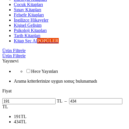
Çocuk Kitapları
Sınav Kitapları
Felsefe Kitapları
İngilizce Hikayeler
Kişisel Gelişim
Psikoloji Kitapları
Tarih Kitapları
Kitap Seç Al
POPÜLER
Ürün Filtrele
Ürün Filtrele
Yayınevi
Hece Yayınları
Arama kriterlerinize uygun sonuç bulunamadı
Fiyat
TL
–
TL
191
TL
434
TL