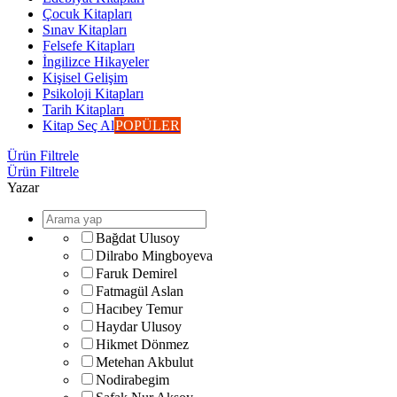
Çocuk Kitapları
Sınav Kitapları
Felsefe Kitapları
İngilizce Hikayeler
Kişisel Gelişim
Psikoloji Kitapları
Tarih Kitapları
Kitap Seç Al
POPÜLER
Ürün Filtrele
Ürün Filtrele
Yazar
Bağdat Ulusoy
Dilrabo Mingboyeva
Faruk Demirel
Fatmagül Aslan
Hacıbey Temur
Haydar Ulusoy
Hikmet Dönmez
Metehan Akbulut
Nodirabegim