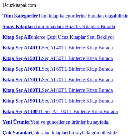
Ucuzkitapal.com
Tüm Kategoriler
Tüm kitap kategorilerine buradan ulaşabilirsin
Sınav Kitapları
Tüm Sınavlara Hazırlık Kitapları Burada
Kitap Seç Al
Binlerce Çeşit Ucuz Kitaplar Seni Bekliyor
Kitap Seç Al 40TL
Seç Al 40TL Binlerce Kitap Burada
Kitap Seç Al 50TL
Seç Al 50TL Binlerce Kitap Burada
Kitap Seç Al 60TL
Seç Al 60TL Binlerce Kitap Burada
Kitap Seç Al 70TL
Seç Al 70TL Binlerce Kitap Burada
Kitap Seç Al 80TL
Seç Al 80TL Binlerce Kitap Burada
Kitap Seç Al 90TL
Seç Al 90TL Binlerce Kitap Burada
Kitap Seç Al 100TL
Seç Al 100TL Binlerce Kitap Burada
Yeni Ürünler
Yeni ve güncellenen ürünler bu sayfada.
Çok Satanlar
Çok satan kitapları bu sayfada görebilirsiniz