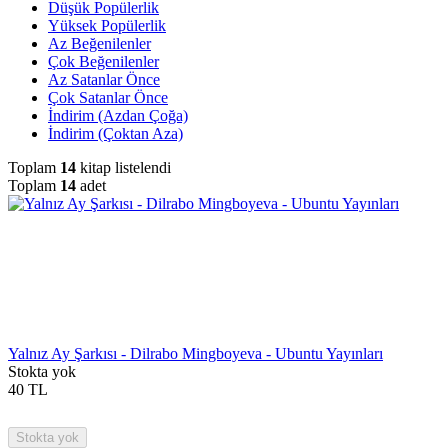
Düşük Popülerlik
Yüksek Popülerlik
Az Beğenilenler
Çok Beğenilenler
Az Satanlar Önce
Çok Satanlar Önce
İndirim (Azdan Çoğa)
İndirim (Çoktan Aza)
Toplam
14
kitap listelendi
Toplam
14
adet
Yalnız Ay Şarkısı - Dilrabo Mingboyeva - Ubuntu Yayınları
Stokta yok
40
TL
Stokta yok