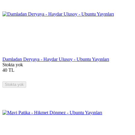
Damladan Deryaya - Haydar Ulusoy - Ubuntu Yayınları
Stokta yok
40
TL
Stokta yok