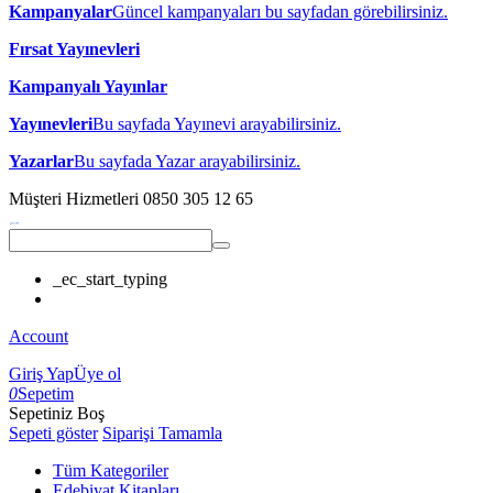
Kampanyalar
Güncel kampanyaları bu sayfadan görebilirsiniz.
Fırsat Yayınevleri
Kampanyalı Yayınlar
Yayınevleri
Bu sayfada Yayınevi arayabilirsiniz.
Yazarlar
Bu sayfada Yazar arayabilirsiniz.
Müşteri Hizmetleri
0850 305 12 65
_ec_start_typing
Account
Giriş Yap
Üye ol
0
Sepetim
Sepetiniz Boş
Sepeti göster
Siparişi Tamamla
Tüm Kategoriler
Edebiyat Kitapları