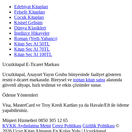
Edebiyat Kitapları
Felsefe Kitapları
Çocuk Kitapları
Kişisel Gelişim
Dünya Klasikleri
İngilizce Hikayeler
Roman (Yerli-Yabancı)
Kitap Seç Al 50TL
Kitap Seç Al 70TL
Kitap Seç Al 100TL
Ucuzkitapal E-Ticaret Markası
Ucuzkitapal, Anayurt Yayın Grubu bünyesinde faaliyet gösteren
resmi e-ticaret markasıdır. Bireysel ve
toptan kitap satışı
alanında
güvenli altyapı, hızlı teslimat ve etkin çözümler sunar.
Ödeme Yöntemleri
Visa, MasterCard ve Troy Kredi Kartları ya da Havale/Eft ile ödeme
yapabilirsiniz.
Müşteri Hizmetleri
0850 305 12 65
KVKK Aydınlatma Metni
Çerez Politikası
Gizlilik Politikası
©
2026 Ucuz Kitap Almanın En Kolay Yolu | Ucuzkitapal