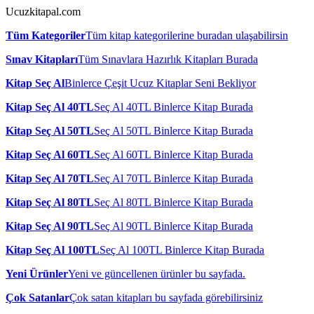
Ucuzkitapal.com
Tüm Kategoriler
Tüm kitap kategorilerine buradan ulaşabilirsin
Sınav Kitapları
Tüm Sınavlara Hazırlık Kitapları Burada
Kitap Seç Al
Binlerce Çeşit Ucuz Kitaplar Seni Bekliyor
Kitap Seç Al 40TL
Seç Al 40TL Binlerce Kitap Burada
Kitap Seç Al 50TL
Seç Al 50TL Binlerce Kitap Burada
Kitap Seç Al 60TL
Seç Al 60TL Binlerce Kitap Burada
Kitap Seç Al 70TL
Seç Al 70TL Binlerce Kitap Burada
Kitap Seç Al 80TL
Seç Al 80TL Binlerce Kitap Burada
Kitap Seç Al 90TL
Seç Al 90TL Binlerce Kitap Burada
Kitap Seç Al 100TL
Seç Al 100TL Binlerce Kitap Burada
Yeni Ürünler
Yeni ve güncellenen ürünler bu sayfada.
Çok Satanlar
Çok satan kitapları bu sayfada görebilirsiniz