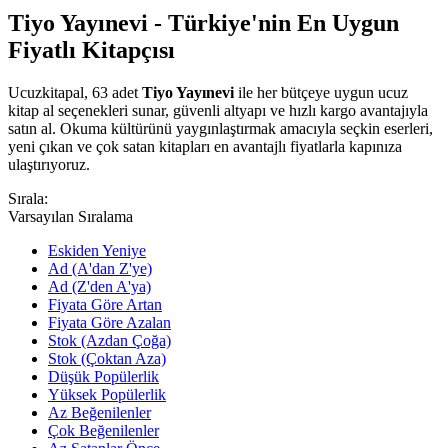
Tiyo Yayınevi - Türkiye'nin En Uygun
Fiyatlı Kitapçısı
Ucuzkitapal, 63 adet
Tiyo Yayınevi
ile her bütçeye uygun ucuz
kitap al seçenekleri sunar, güvenli altyapı ve hızlı kargo avantajıyla
satın al. Okuma kültürünü yaygınlaştırmak amacıyla seçkin eserleri,
yeni çıkan ve çok satan kitapları en avantajlı fiyatlarla kapınıza
ulaştırıyoruz.
Sırala:
Varsayılan Sıralama
Eskiden Yeniye
Ad (A'dan Z'ye)
Ad (Z'den A'ya)
Fiyata Göre Artan
Fiyata Göre Azalan
Stok (Azdan Çoğa)
Stok (Çoktan Aza)
Düşük Popülerlik
Yüksek Popülerlik
Az Beğenilenler
Çok Beğenilenler