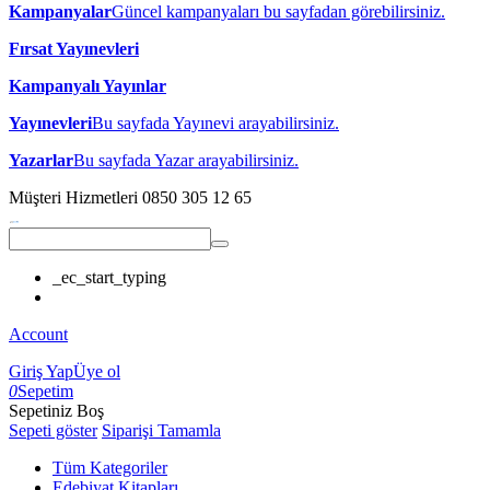
Kampanyalar
Güncel kampanyaları bu sayfadan görebilirsiniz.
Fırsat Yayınevleri
Kampanyalı Yayınlar
Yayınevleri
Bu sayfada Yayınevi arayabilirsiniz.
Yazarlar
Bu sayfada Yazar arayabilirsiniz.
Müşteri Hizmetleri
0850 305 12 65
_ec_start_typing
Account
Giriş Yap
Üye ol
0
Sepetim
Sepetiniz Boş
Sepeti göster
Siparişi Tamamla
Tüm Kategoriler
Edebiyat Kitapları