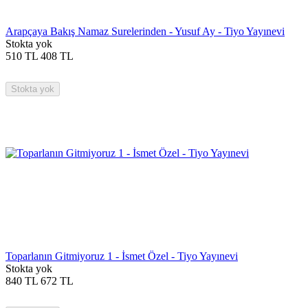
Arapçaya Bakış Namaz Surelerinden - Yusuf Ay - Tiyo Yayınevi
Stokta yok
510
TL
408
TL
Stokta yok
Toparlanın Gitmiyoruz 1 - İsmet Özel - Tiyo Yayınevi
Stokta yok
840
TL
672
TL