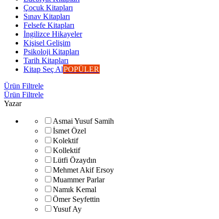
Çocuk Kitapları
Sınav Kitapları
Felsefe Kitapları
İngilizce Hikayeler
Kişisel Gelişim
Psikoloji Kitapları
Tarih Kitapları
Kitap Seç Al
POPÜLER
Ürün Filtrele
Ürün Filtrele
Yazar
Asmai Yusuf Samih
İsmet Özel
Kolektif
Kollektif
Lütfi Özaydın
Mehmet Akif Ersoy
Muammer Parlar
Namık Kemal
Ömer Seyfettin
Yusuf Ay