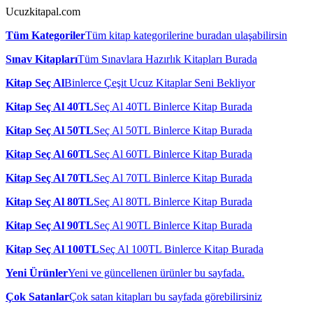
Ucuzkitapal.com
Tüm Kategoriler
Tüm kitap kategorilerine buradan ulaşabilirsin
Sınav Kitapları
Tüm Sınavlara Hazırlık Kitapları Burada
Kitap Seç Al
Binlerce Çeşit Ucuz Kitaplar Seni Bekliyor
Kitap Seç Al 40TL
Seç Al 40TL Binlerce Kitap Burada
Kitap Seç Al 50TL
Seç Al 50TL Binlerce Kitap Burada
Kitap Seç Al 60TL
Seç Al 60TL Binlerce Kitap Burada
Kitap Seç Al 70TL
Seç Al 70TL Binlerce Kitap Burada
Kitap Seç Al 80TL
Seç Al 80TL Binlerce Kitap Burada
Kitap Seç Al 90TL
Seç Al 90TL Binlerce Kitap Burada
Kitap Seç Al 100TL
Seç Al 100TL Binlerce Kitap Burada
Yeni Ürünler
Yeni ve güncellenen ürünler bu sayfada.
Çok Satanlar
Çok satan kitapları bu sayfada görebilirsiniz