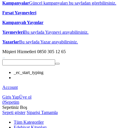
Kampanyalar
Güncel kampanyaları bu sayfadan görebilirsiniz.
Fırsat Yayınevleri
Kampanyalı Yayınlar
Yayınevleri
Bu sayfada Yayınevi arayabilirsiniz.
Yazarlar
Bu sayfada Yazar arayabilirsiniz.
Müşteri Hizmetleri
0850 305 12 65
_ec_start_typing
Account
Giriş Yap
Üye ol
0
Sepetim
Sepetiniz Boş
Sepeti göster
Siparişi Tamamla
Tüm Kategoriler
Edebiyat Kitapları