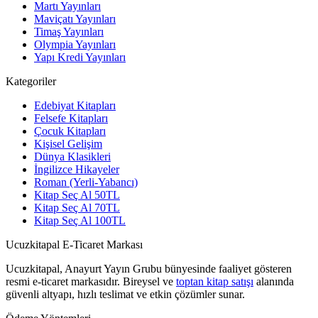
Martı Yayınları
Maviçatı Yayınları
Timaş Yayınları
Olympia Yayınları
Yapı Kredi Yayınları
Kategoriler
Edebiyat Kitapları
Felsefe Kitapları
Çocuk Kitapları
Kişisel Gelişim
Dünya Klasikleri
İngilizce Hikayeler
Roman (Yerli-Yabancı)
Kitap Seç Al 50TL
Kitap Seç Al 70TL
Kitap Seç Al 100TL
Ucuzkitapal E-Ticaret Markası
Ucuzkitapal, Anayurt Yayın Grubu bünyesinde faaliyet gösteren
resmi e-ticaret markasıdır. Bireysel ve
toptan kitap satışı
alanında
güvenli altyapı, hızlı teslimat ve etkin çözümler sunar.