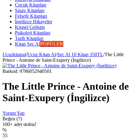
Çocuk Kitapları
Sınav Kitapları
Felsefe Kitapları
İngilizce Hikayeler
Kişisel Gelişim
Psikoloji Kitapları
Tarih Kitapları
Kitap Seç Al
POPÜLER
Ucuzkitapal
/
Ucuz Kitap Al
/
Seç Al 10 Kitap 350TL
/
The Little
Prince - Antoine de Saint-Exupery (İngilizce)
Barkod:
9786052940501
The Little Prince - Antoine de
Saint-Exupery (İngilizce)
Yorum Yap
Beğen (7)
100+ adet stokta!
%
55