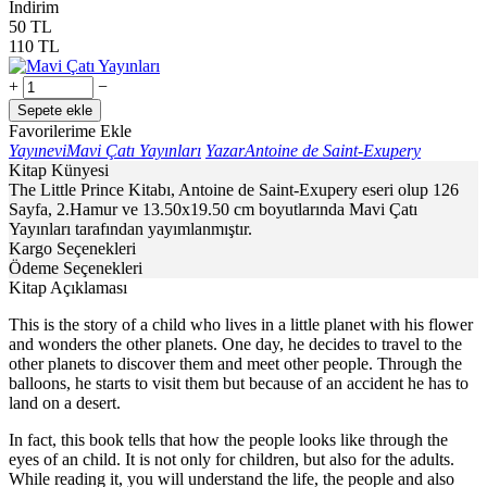
İndirim
50
TL
110
TL
+
−
Sepete ekle
Favorilerime Ekle
Yayınevi
Mavi Çatı Yayınları
Yazar
Antoine de Saint-Exupery
Kitap Künyesi
The Little Prince Kitabı, Antoine de Saint-Exupery eseri olup 126
Sayfa, 2.Hamur ve 13.50x19.50 cm boyutlarında Mavi Çatı
Yayınları tarafından yayımlanmıştır.
Kargo Seçenekleri
Ödeme Seçenekleri
Kitap Açıklaması
This is the story of a child who lives in a little planet with his flower
and wonders the other planets. One day, he decides to travel to the
other planets to discover them and meet other people. Through the
balloons, he starts to visit them but because of an accident he has to
land on a desert.
In fact, this book tells that how the people looks like through the
eyes of an child. It is not only for children, but also for the adults.
While reading it, you will understand the life, the people and also