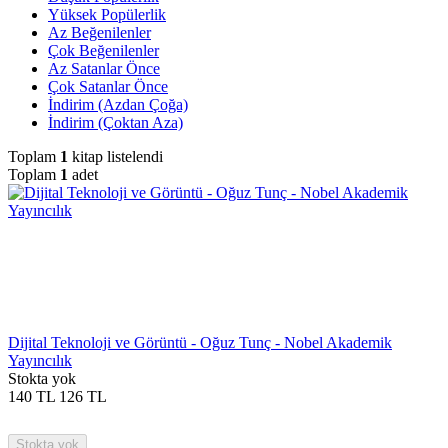
Yüksek Popülerlik
Az Beğenilenler
Çok Beğenilenler
Az Satanlar Önce
Çok Satanlar Önce
İndirim (Azdan Çoğa)
İndirim (Çoktan Aza)
Toplam
1
kitap listelendi
Toplam
1
adet
Dijital Teknoloji ve Görüntü - Oğuz Tunç - Nobel Akademik
Yayıncılık
Stokta yok
140
TL
126
TL
Stokta yok