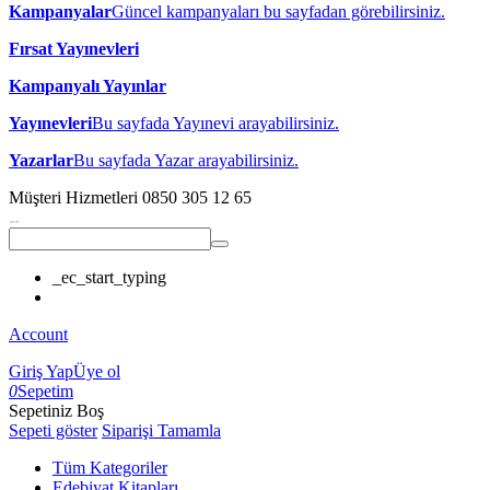
Kampanyalar
Güncel kampanyaları bu sayfadan görebilirsiniz.
Fırsat Yayınevleri
Kampanyalı Yayınlar
Yayınevleri
Bu sayfada Yayınevi arayabilirsiniz.
Yazarlar
Bu sayfada Yazar arayabilirsiniz.
Müşteri Hizmetleri
0850 305 12 65
_ec_start_typing
Account
Giriş Yap
Üye ol
0
Sepetim
Sepetiniz Boş
Sepeti göster
Siparişi Tamamla
Tüm Kategoriler
Edebiyat Kitapları