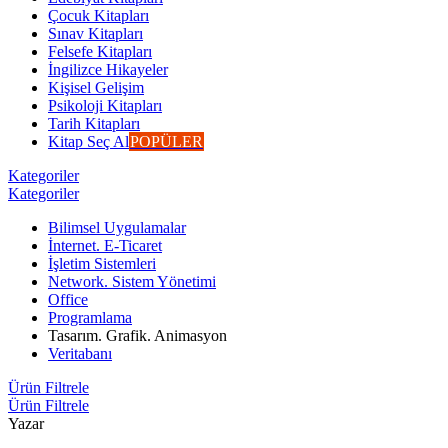
Çocuk Kitapları
Sınav Kitapları
Felsefe Kitapları
İngilizce Hikayeler
Kişisel Gelişim
Psikoloji Kitapları
Tarih Kitapları
Kitap Seç Al
POPÜLER
Kategoriler
Kategoriler
Bilimsel Uygulamalar
İnternet. E-Ticaret
İşletim Sistemleri
Network. Sistem Yönetimi
Office
Programlama
Tasarım. Grafik. Animasyon
Veritabanı
Ürün Filtrele
Ürün Filtrele
Yazar