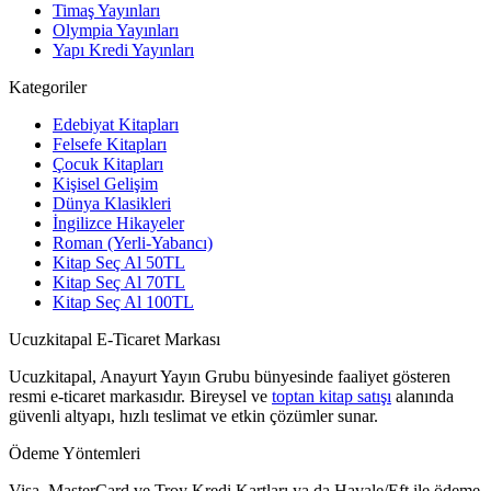
Timaş Yayınları
Olympia Yayınları
Yapı Kredi Yayınları
Kategoriler
Edebiyat Kitapları
Felsefe Kitapları
Çocuk Kitapları
Kişisel Gelişim
Dünya Klasikleri
İngilizce Hikayeler
Roman (Yerli-Yabancı)
Kitap Seç Al 50TL
Kitap Seç Al 70TL
Kitap Seç Al 100TL
Ucuzkitapal E-Ticaret Markası
Ucuzkitapal, Anayurt Yayın Grubu bünyesinde faaliyet gösteren
resmi e-ticaret markasıdır. Bireysel ve
toptan kitap satışı
alanında
güvenli altyapı, hızlı teslimat ve etkin çözümler sunar.
Ödeme Yöntemleri
Visa, MasterCard ve Troy Kredi Kartları ya da Havale/Eft ile ödeme