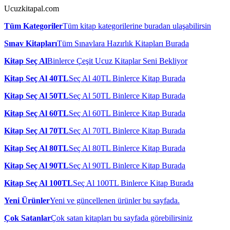
Ucuzkitapal.com
Tüm Kategoriler
Tüm kitap kategorilerine buradan ulaşabilirsin
Sınav Kitapları
Tüm Sınavlara Hazırlık Kitapları Burada
Kitap Seç Al
Binlerce Çeşit Ucuz Kitaplar Seni Bekliyor
Kitap Seç Al 40TL
Seç Al 40TL Binlerce Kitap Burada
Kitap Seç Al 50TL
Seç Al 50TL Binlerce Kitap Burada
Kitap Seç Al 60TL
Seç Al 60TL Binlerce Kitap Burada
Kitap Seç Al 70TL
Seç Al 70TL Binlerce Kitap Burada
Kitap Seç Al 80TL
Seç Al 80TL Binlerce Kitap Burada
Kitap Seç Al 90TL
Seç Al 90TL Binlerce Kitap Burada
Kitap Seç Al 100TL
Seç Al 100TL Binlerce Kitap Burada
Yeni Ürünler
Yeni ve güncellenen ürünler bu sayfada.
Çok Satanlar
Çok satan kitapları bu sayfada görebilirsiniz