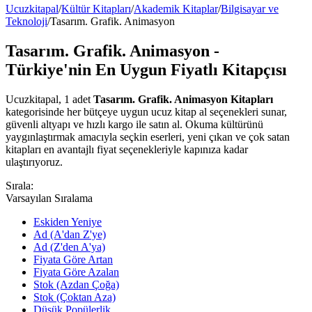
Ucuzkitapal
/
Kültür Kitapları
/
Akademik Kitaplar
/
Bilgisayar ve
Teknoloji
/
Tasarım. Grafik. Animasyon
Tasarım. Grafik. Animasyon -
Türkiye'nin En Uygun Fiyatlı Kitapçısı
Ucuzkitapal, 1 adet
Tasarım. Grafik. Animasyon Kitapları
kategorisinde her bütçeye uygun ucuz kitap al seçenekleri sunar,
güvenli altyapı ve hızlı kargo ile satın al. Okuma kültürünü
yaygınlaştırmak amacıyla seçkin eserleri, yeni çıkan ve çok satan
kitapları en avantajlı fiyat seçenekleriyle kapınıza kadar
ulaştırıyoruz.
Sırala:
Varsayılan Sıralama
Eskiden Yeniye
Ad (A'dan Z'ye)
Ad (Z'den A'ya)
Fiyata Göre Artan
Fiyata Göre Azalan
Stok (Azdan Çoğa)
Stok (Çoktan Aza)
Düşük Popülerlik