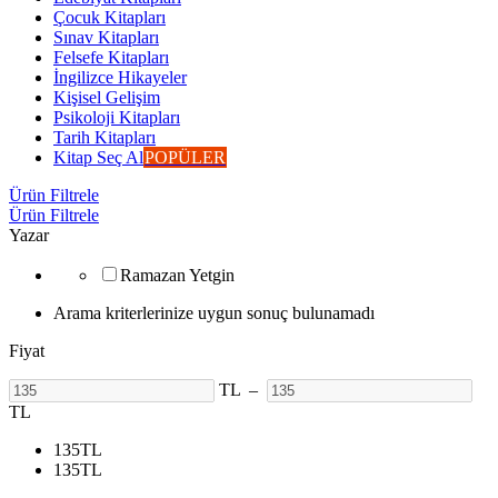
Çocuk Kitapları
Sınav Kitapları
Felsefe Kitapları
İngilizce Hikayeler
Kişisel Gelişim
Psikoloji Kitapları
Tarih Kitapları
Kitap Seç Al
POPÜLER
Ürün Filtrele
Ürün Filtrele
Yazar
Ramazan Yetgin
Arama kriterlerinize uygun sonuç bulunamadı
Fiyat
TL
–
TL
135
TL
135
TL