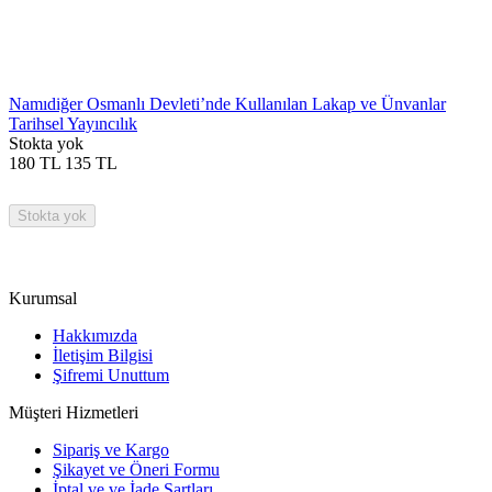
Namıdiğer Osmanlı Devleti’nde Kullanılan Lakap ve Ünvanlar
Tarihsel Yayıncılık
Stokta yok
180
TL
135
TL
Stokta yok
Kurumsal
Hakkımızda
İletişim Bilgisi
Şifremi Unuttum
Müşteri Hizmetleri
Sipariş ve Kargo
Şikayet ve Öneri Formu
İptal ve ve İade Şartları