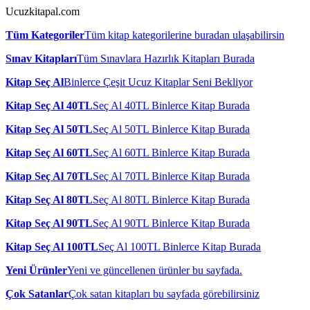
Ucuzkitapal.com
Tüm Kategoriler
Tüm kitap kategorilerine buradan ulaşabilirsin
Sınav Kitapları
Tüm Sınavlara Hazırlık Kitapları Burada
Kitap Seç Al
Binlerce Çeşit Ucuz Kitaplar Seni Bekliyor
Kitap Seç Al 40TL
Seç Al 40TL Binlerce Kitap Burada
Kitap Seç Al 50TL
Seç Al 50TL Binlerce Kitap Burada
Kitap Seç Al 60TL
Seç Al 60TL Binlerce Kitap Burada
Kitap Seç Al 70TL
Seç Al 70TL Binlerce Kitap Burada
Kitap Seç Al 80TL
Seç Al 80TL Binlerce Kitap Burada
Kitap Seç Al 90TL
Seç Al 90TL Binlerce Kitap Burada
Kitap Seç Al 100TL
Seç Al 100TL Binlerce Kitap Burada
Yeni Ürünler
Yeni ve güncellenen ürünler bu sayfada.
Çok Satanlar
Çok satan kitapları bu sayfada görebilirsiniz