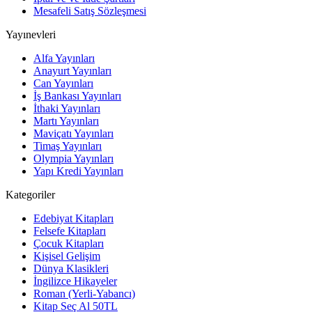
Mesafeli Satış Sözleşmesi
Yayınevleri
Alfa Yayınları
Anayurt Yayınları
Can Yayınları
İş Bankası Yayınları
İthaki Yayınları
Martı Yayınları
Maviçatı Yayınları
Timaş Yayınları
Olympia Yayınları
Yapı Kredi Yayınları
Kategoriler
Edebiyat Kitapları
Felsefe Kitapları
Çocuk Kitapları
Kişisel Gelişim
Dünya Klasikleri
İngilizce Hikayeler
Roman (Yerli-Yabancı)
Kitap Seç Al 50TL