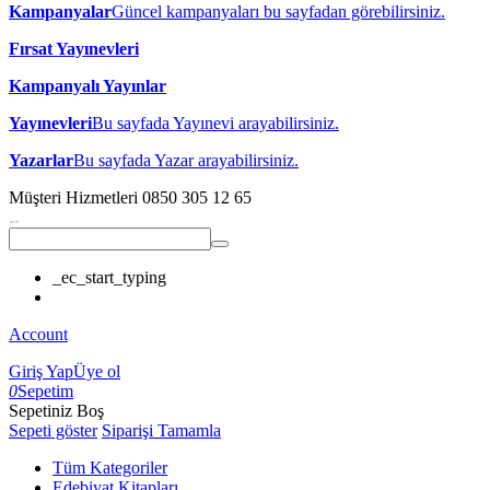
Kampanyalar
Güncel kampanyaları bu sayfadan görebilirsiniz.
Fırsat Yayınevleri
Kampanyalı Yayınlar
Yayınevleri
Bu sayfada Yayınevi arayabilirsiniz.
Yazarlar
Bu sayfada Yazar arayabilirsiniz.
Müşteri Hizmetleri
0850 305 12 65
_ec_start_typing
Account
Giriş Yap
Üye ol
0
Sepetim
Sepetiniz Boş
Sepeti göster
Siparişi Tamamla
Tüm Kategoriler
Edebiyat Kitapları