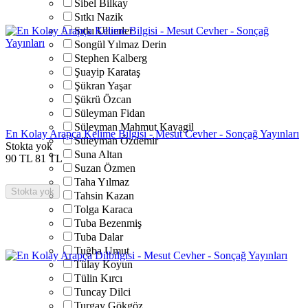
Sibel Bilkay
Sıtkı Nazik
Sıtkı Uluerler
Songül Yılmaz Derin
Stephen Kalberg
Şuayip Karataş
Şükran Yaşar
Şükrü Özcan
Süleyman Fidan
Süleyman Mahmut Kayagil
En Kolay Arapça Kelime Bilgisi - Mesut Cevher - Sonçağ Yayınları
Süleyman Özdemir
Stokta yok
Suna Altan
90
TL
81
TL
Suzan Özmen
Taha Yılmaz
Stokta yok
Tahsin Kazan
Tolga Karaca
Tuba Bezenmiş
Tuba Dalar
Tuğba Umut
Tülay Koyun
Tülin Kırcı
Tuncay Dilci
Turgay Gökgöz