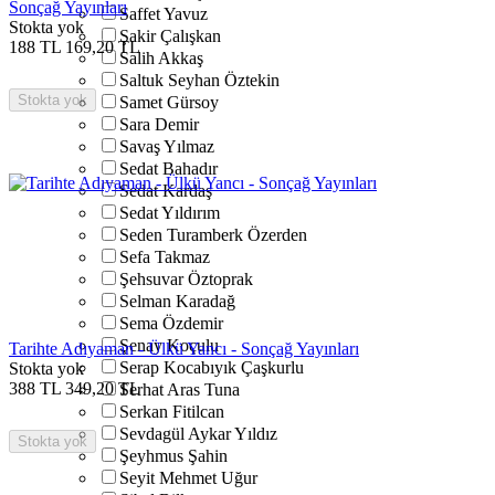
Sonçağ Yayınları
Saffet Yavuz
Stokta yok
Şakir Çalışkan
188
TL
169,20
TL
Salih Akkaş
Saltuk Seyhan Öztekin
Stokta yok
Samet Gürsoy
Sara Demir
Savaş Yılmaz
Sedat Bahadır
Sedat Kardaş
Sedat Yıldırım
Seden Turamberk Özerden
Sefa Takmaz
Şehsuvar Öztoprak
Selman Karadağ
Sema Özdemir
Şenay Koçulu
Tarihte Adıyaman - Ülkü Yancı - Sonçağ Yayınları
Serap Kocabıyık Çaşkurlu
Stokta yok
388
TL
349,20
TL
Serhat Aras Tuna
Serkan Fitilcan
Sevdagül Aykar Yıldız
Stokta yok
Şeyhmus Şahin
Seyit Mehmet Uğur