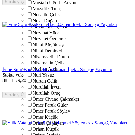
Stokta yok
Mustafa Uğurlu Arslan
Muzaffer Tunç
Necattin Çelik
Nejat Doğan
Nevin Özen Çınar
Nezahat Yüce
Nezaket Özdemir
Nihat Büyükbaş
Nihat Demirkol
Nizameddin Duran
Nizamettin Çelik
Nurhan Aydın
İvme Soru Bankası - Hacı Osman İpek - Sonçağ Yayınları
Stokta yok
Nuri Yavuz
88
TL
79,20
TL
Nurten Çelik
Nurullah İrven
Nurullah Oruç
Stokta yok
Ömer Civano Çakmakçı
Ömer Faruk Güler
Ömer Faruk Söylev
Ömer Küçük
Orhan Çağlayan
Orhan Küçük