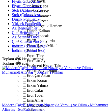
Çiçek Yayla
Fiyata Göre Artan
Fiyata Göre Azalan
Coşkun Baba
Stok (Azdan Çoğa)
Cuma Gürsoy
Stok (Çoktan Aza)
Deniz Karaman
Düşük Popülerlik
Didem Özcan
Yüksek Popülerlik
Dilek Özçelik Herdem
Az Beğenilenler
Duhan Kalkan
Çok Beğenilenler
Ebru Şenocak
Az Satanlar Önce
Elif Tanrıbuyurdu
Çok Satanlar Önce
Elnur Hasan Mikail
İndirim (Azdan Çoğa)
İndirim (Çoktan Aza)
Emin Uz
Emre Töre
Toplam
496
kitap listelendi
Emrihan Aydın
Toplam
496
adet
Ercüment Ekrem Talu
Erdem Baynazoğlu
Erdoğan Aslan
Erkan Konar
Erkan Yılmaz
Erol Çakır
Erol Topal
Esra Anlar
Modern Çağda Müslüman Nazarıyla Varoluş ve Ölüm - Muhammet
Eyüp Bozkurt
Altaytaş - Sonçağ Yayınları
Eyüp Ertan