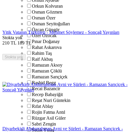
Orhun Aydede
Orkun Kolvuran
Osman Gözmen
Osman Özer
Osman Seyitoğulları
Özcan Güngör
Yitik Vatanın Türküleri - Mehmet Söylemez - Sonçağ Yayınları
Özer Özocak
Stokta yok
Pınar Doğanay
210
TL
189
TL
Rahat Askarova
Rahim Taş
Stokta yok
Raif Akbaş
Ramazan Aksoy
Ramazan Çöklü
Ramazan Sarıçiçek
Rashid Begg
Recai Bazancir
Recep Babayiğit
Reşat Nuri Güntekin
Rıfat Ablay
Rojin Fatma Antıl
Rüzgar Asil Güler
Sabri Zengin
Diyarbekirli Abdurrahman Avni ve Şiirleri - Ramazan Sarıçiçek -
Sadık Yıltaş