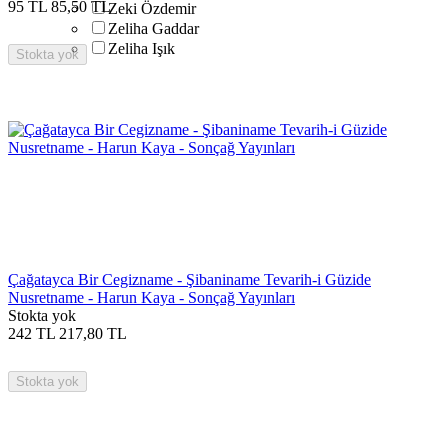
95
TL
85,50
TL
Zeki Özdemir
Zeliha Gaddar
Zeliha Işık
Stokta yok
Çağatayca Bir Cegizname - Şibaniname Tevarih-i Güzide
Nusretname - Harun Kaya - Sonçağ Yayınları
Stokta yok
242
TL
217,80
TL
Stokta yok