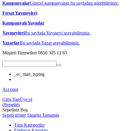
Kampanyalar
Güncel kampanyaları bu sayfadan görebilirsiniz.
Fırsat Yayınevleri
Kampanyalı Yayınlar
Yayınevleri
Bu sayfada Yayınevi arayabilirsiniz.
Yazarlar
Bu sayfada Yazar arayabilirsiniz.
Müşteri Hizmetleri
0850 305 12 65
_ec_start_typing
Account
Giriş Yap
Üye ol
0
Sepetim
Sepetiniz Boş
Sepeti göster
Siparişi Tamamla
Tüm Kategoriler
Edebiyat Kitapları