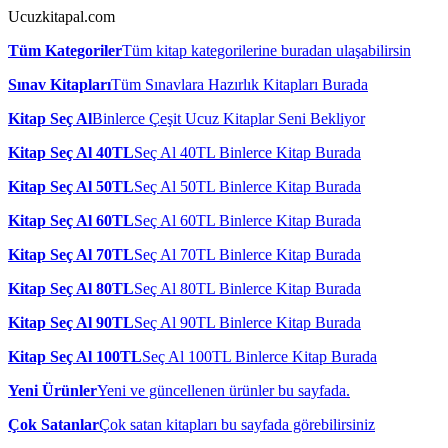
Ucuzkitapal.com
Tüm Kategoriler
Tüm kitap kategorilerine buradan ulaşabilirsin
Sınav Kitapları
Tüm Sınavlara Hazırlık Kitapları Burada
Kitap Seç Al
Binlerce Çeşit Ucuz Kitaplar Seni Bekliyor
Kitap Seç Al 40TL
Seç Al 40TL Binlerce Kitap Burada
Kitap Seç Al 50TL
Seç Al 50TL Binlerce Kitap Burada
Kitap Seç Al 60TL
Seç Al 60TL Binlerce Kitap Burada
Kitap Seç Al 70TL
Seç Al 70TL Binlerce Kitap Burada
Kitap Seç Al 80TL
Seç Al 80TL Binlerce Kitap Burada
Kitap Seç Al 90TL
Seç Al 90TL Binlerce Kitap Burada
Kitap Seç Al 100TL
Seç Al 100TL Binlerce Kitap Burada
Yeni Ürünler
Yeni ve güncellenen ürünler bu sayfada.
Çok Satanlar
Çok satan kitapları bu sayfada görebilirsiniz