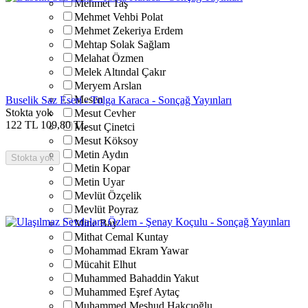
Mehmet Taş
Mehmet Vehbi Polat
Mehmet Zekeriya Erdem
Mehtap Solak Sağlam
Melahat Özmen
Melek Altındal Çakır
Meryem Arslan
Mesen
Buselik Saz Eseri - Tolga Karaca - Sonçağ Yayınları
Stokta yok
Mesut Cevher
122
TL
109,80
TL
Mesut Çinetci
Mesut Köksoy
Metin Aydın
Stokta yok
Metin Kopar
Metin Uyar
Mevlüt Özçelik
Mevlüt Poyraz
Mine Bay
Mithat Cemal Kuntay
Mohammad Ekram Yawar
Mücahit Elhut
Muhammed Bahaddin Yakut
Muhammed Eşref Aytaç
Muhammed Meşhud Hakçıoğlu