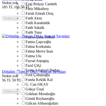
Stokta yok
Ezgi Bolçay Cantürk
185
TL
166,50
TL
Fariz Mikailsoy
Faruk Emrah Oruç
Fatih Aksu
Stokta yok
Fatih Karakütük
Fatih Sakallı
Fatih Tuna
Fatma Çalik Orhun
Fatma Çapcıoğlu
Fatma Korkutata
Fatma Merve İnan
Fatma Ulu
Faysal Arpaguş
Fazıl Çifçi
Ferda Adıgüzel Doğan
Dijitalim - Tuncay Dilci - Sonçağ Yayınları
Ferit Çobanoğlu
Stokta yok
Funda Keklik Kal
56
TL
50
TL
G. Can OKAY
Gökçe Ünal
Stokta yok
Gökhan Moralıoğlu
Gönül Reyhanoğlu
Gülcan Abbasoğulları