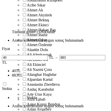
Abdurrahim Kızılşeker
Acibe Sıkar
Ahmet Ak
Ahmet Akyürek
Ahmet Bektaş
Ahmet Ekinci
Ahmet Hakan Baş
Tümünü göster (326)
Daralt
Ahmet İnanır
Ahmet Oğuz
Arama kriterlerinize uygun sonuç bulunamadı
Ahmet Özdemir
Fiyat
Alaattin Dolu
Ali Altınkaynak
TL
–
Ali Ekber Ün
TL
Ali Ekinciel
Ali Nazmi Çora
40
TL
Aliasghar Haghdar
883
TL
Alparslan Kartal
Anastasiia Zherdieva
Stokta
Andaç Karabulut
Arte Uras Kaya
Stokta
Arzu Eşbah
Asiye Koray Bendon
Arama kriterlerinize uygun sonuç bulunamadı
Aslan Avşarbey