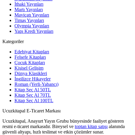
İthaki Yayınları
Martı Yayınları
Maviçatı Yayınları
Timaş Yayınları
Olympia Yayınları
Yapı Kredi Yayınları
Kategoriler
Edebiyat Kitapları
Felsefe Kitapları
Çocuk Kitapları
Kişisel Gelişim
Dünya Klasikleri
İngilizce Hikayeler
Roman (Yerli-Yabancı)
Kitap Seç Al 50TL
Kitap Seç Al 70TL
Kitap Seç Al 100TL
Ucuzkitapal E-Ticaret Markası
Ucuzkitapal, Anayurt Yayın Grubu bünyesinde faaliyet gösteren
resmi e-ticaret markasıdır. Bireysel ve
toptan kitap satışı
alanında
güvenli altyapı, hızlı teslimat ve etkin çözümler sunar.