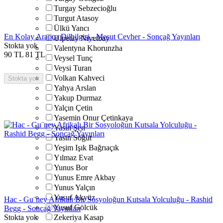
Turgay Sebzecioğlu
Turgut Atasoy
Ülkü Yancı
En Kolay Arapça Dilbilgisi - Mesut Cevher - Sonçağ Yayınları
Ulpetay Niyetbay
Stokta yok
Valentyna Khorunzha
90
TL
81
TL
Veysel Tunç
Veysi Turan
Volkan Kahveci
Stokta yok
Yahya Arslan
Yakup Durmaz
Yalçın Çetin
Yasemin Onur Çetinkaya
Yasin Şen
Yasin Söğüt
Yeşim Işık Bağrıaçık
Yılmaz Evat
Yunus Bor
Yunus Emre Akbay
Yunus Yalçın
Yusuf Akyüz
Hac - Gu¨ney Afrikalı Bir Sosyoloğun Kutsala Yolculuğu - Rashid
Yusuf Gölcük
Begg - Sonçağ Yayınları
Stokta yok
Zekeriya Kasap