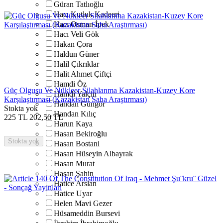
Güran Tatlıoğlu
Hacı Kutluk Kadeeri
Hacı Osman İpek
Hacı Veli Gök
Hakan Çora
Haldun Güner
Halil Çıkrıklar
Halit Ahmet Çiftçi
Hamdi Öz
Güç Olgusu Ve Nükleer Silahlanma Kazakistan-Kuzey Kore
Hamdi Yalçın
Karşılaştırması (Kazakistan Saha Araştırması)
Handan Güngör
Stokta yok
Handan Kılıç
225
TL
202,50
TL
Harun Kaya
Hasan Bekiroğlu
Stokta yok
Hasan Bostani
Hasan Hüseyin Albayrak
Hasan Murat
Hasan Şahin
Hatice Arslan
Hatice Uyar
Helen Mavi Gezer
Hüsameddin Bursevi