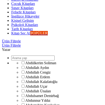
Çocuk Kitapları
Sınav Kitapları
Felsefe Kitapları
İngilizce Hikayeler
Kişisel Gelişim
Psikoloji Kitapları
Tarih Kitapları
Kitap Seç Al
POPÜLER
Ürün Filtrele
Ürün Filtrele
Yazar
Abdülkerim Soliman
Abdullah Aydın
Abdullah Cengiz
Abdullah Erdem
Abdullah Kalafatoğlu
Abdullah Uçar
Abdullah Ünalan
Abdulsamet Demirbağ
Abdunnur Yıldız