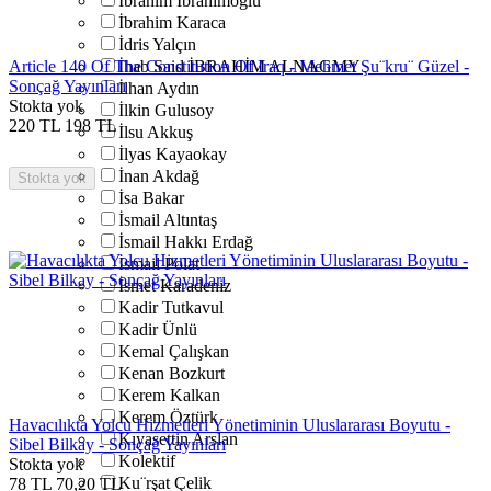
İbrahim İbrahimoğlu
İbrahim Karaca
İdris Yalçın
Article 140 Of The Constitution Of Iraq - Mehmet Şu¨kru¨ Güzel -
İhab Said İBRAHİM ALNAGMY
Sonçağ Yayınları
İlhan Aydın
Stokta yok
İlkin Gulusoy
220
TL
198
TL
İlsu Akkuş
İlyas Kayaokay
İnan Akdağ
Stokta yok
İsa Bakar
İsmail Altıntaş
İsmail Hakkı Erdağ
İsmail Polat
İsmet Karadeniz
Kadir Tutkavul
Kadir Ünlü
Kemal Çalışkan
Kenan Bozkurt
Kerem Kalkan
Kerem Öztürk
Havacılıkta Yolcu Hizmetleri Yönetiminin Uluslararası Boyutu -
Kıyasettin Arslan
Sibel Bilkay - Sonçağ Yayınları
Kolektif
Stokta yok
Ku¨rşat Çelik
78
TL
70,20
TL