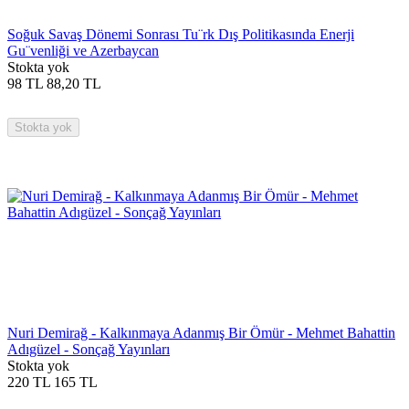
Soğuk Savaş Dönemi Sonrası Tu¨rk Dış Politikasında Enerji
Gu¨venliği ve Azerbaycan
Stokta yok
98
TL
88,20
TL
Stokta yok
Nuri Demirağ - Kalkınmaya Adanmış Bir Ömür - Mehmet Bahattin
Adıgüzel - Sonçağ Yayınları
Stokta yok
220
TL
165
TL