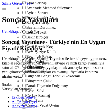
Atlas Sertbaş
Sıfırla
Göster (496)
Avanzade Mehmed Süleyman
Ayhan Sarsıcı
Sonçağ Yayınları
Bahar Şentürk Acar
Barış Serhat Işık
Bayram Durbilmez
Ucuzkitapal
/
Sonçağ Yayınları
Behlül Tokur
Bekir Birbiçer
Sonçağ Yayınları - Türkiye'nin En Uygun
Bekir Güzel
Beril Berrak Koç
Fiyatlı Kitapçısı
Betül Şaziye Kütük
Beytullah Bekar
Ucuzkitapal, 496 adet
Sonçağ Yayınları
ile her bütçeye uygun ucuz
Bilal Aydın
kitap al seçenekleri sunar, güvenli altyapı ve hızlı kargo avantajıyla
Bilal Enser
satın al. Okuma kültürünü yaygınlaştırmak amacıyla seçkin eserleri,
Bilal Şimşir
yeni çıkan ve çok satan kitapları en avantajlı fiyatlarla kapınıza
Bilgehan Bengü Torkuk Gökdemir
ulaştırıyoruz.
Bünyamin Çalık
Sırala:
Burak Hayrettin Doğansoy
Varsayılan Sıralama
Ceren Selvi
Çerkez Bozdağ
Eskiden Yeniye
Çetin Tuna
Ad (A'dan Z'ye)
Ceyhun Vedat Uyğur
Ad (Z'den A'ya)