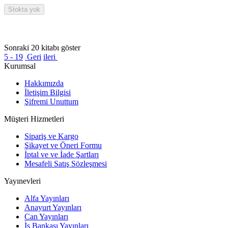
Stokta yok
Sonraki 20 kitabı göster
5 - 19
Geri
ileri
Kurumsal
Hakkımızda
İletişim Bilgisi
Şifremi Unuttum
Müşteri Hizmetleri
Sipariş ve Kargo
Şikayet ve Öneri Formu
İptal ve ve İade Şartları
Mesafeli Satış Sözleşmesi
Yayınevleri
Alfa Yayınları
Anayurt Yayınları
Can Yayınları
İş Bankası Yayınları