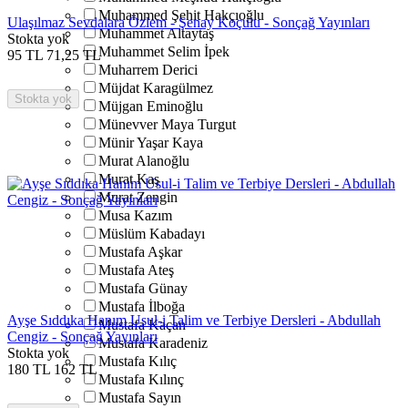
Muhammed Şehit Hakçıoğlu
Ulaşılmaz Sevdalara Özlem - Şenay Koçulu - Sonçağ Yayınları
Muhammet Altaytaş
Stokta yok
Muhammet Selim İpek
95
TL
71,25
TL
Muharrem Derici
Müjdat Karagülmez
Stokta yok
Müjgan Eminoğlu
Münevver Maya Turgut
Münir Yaşar Kaya
Murat Alanoğlu
Murat Kaş
Murat Zengin
Musa Kazım
Müslüm Kabadayı
Mustafa Aşkar
Mustafa Ateş
Mustafa Günay
Mustafa İlboğa
Ayşe Sıddıka Hanım Usul-i Talim ve Terbiye Dersleri - Abdullah
Mustafa Kaçan
Cengiz - Sonçağ Yayınları
Mustafa Karadeniz
Stokta yok
Mustafa Kılıç
180
TL
162
TL
Mustafa Kılınç
Mustafa Sayın