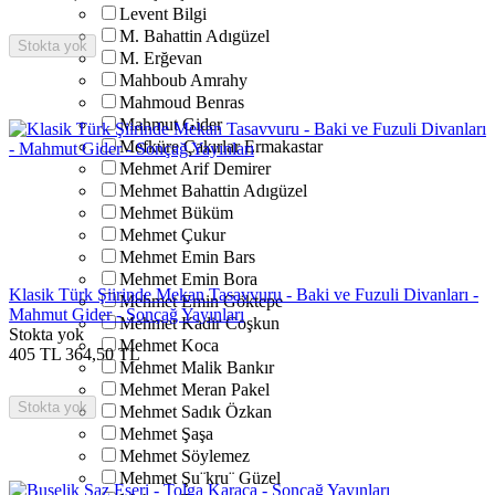
Levent Bilgi
M. Bahattin Adıgüzel
Stokta yok
M. Erğevan
Mahboub Amrahy
Mahmoud Benras
Mahmut Gider
Mefküre Çakırlar Ermakastar
Mehmet Arif Demirer
Mehmet Bahattin Adıgüzel
Mehmet Büküm
Mehmet Çukur
Mehmet Emin Bars
Mehmet Emin Bora
Klasik Türk Şiirinde Mekan Tasavvuru - Baki ve Fuzuli Divanları -
Mehmet Emin Göktepe
Mahmut Gider - Sonçağ Yayınları
Mehmet Kadir Coşkun
Stokta yok
Mehmet Koca
405
TL
364,50
TL
Mehmet Malik Bankır
Mehmet Meran Pakel
Stokta yok
Mehmet Sadık Özkan
Mehmet Şaşa
Mehmet Söylemez
Mehmet Şu¨kru¨ Güzel