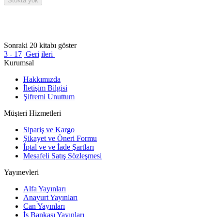
Stokta yok
Sonraki 20 kitabı göster
3 - 17
Geri
ileri
Kurumsal
Hakkımızda
İletişim Bilgisi
Şifremi Unuttum
Müşteri Hizmetleri
Sipariş ve Kargo
Şikayet ve Öneri Formu
İptal ve ve İade Şartları
Mesafeli Satış Sözleşmesi
Yayınevleri
Alfa Yayınları
Anayurt Yayınları
Can Yayınları
İş Bankası Yayınları