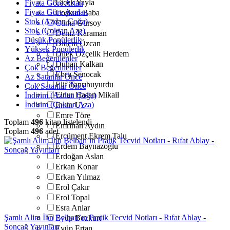
Çiçek Yayla
Fiyata Göre Artan
Fiyata Göre Azalan
Coşkun Baba
Stok (Azdan Çoğa)
Cuma Gürsoy
Stok (Çoktan Aza)
Deniz Karaman
Düşük Popülerlik
Didem Özcan
Yüksek Popülerlik
Dilek Özçelik Herdem
Az Beğenilenler
Duhan Kalkan
Çok Beğenilenler
Ebru Şenocak
Az Satanlar Önce
Elif Tanrıbuyurdu
Çok Satanlar Önce
Elnur Hasan Mikail
İndirim (Azdan Çoğa)
İndirim (Çoktan Aza)
Emin Uz
Emre Töre
Toplam
496
kitap listelendi
Emrihan Aydın
Toplam
496
adet
Ercüment Ekrem Talu
Erdem Baynazoğlu
Erdoğan Aslan
Erkan Konar
Erkan Yılmaz
Erol Çakır
Erol Topal
Esra Anlar
Şamlı Alim İbn Belban’ın Pratik Tecvid Notları - Rıfat Ablay -
Eyüp Bozkurt
Sonçağ Yayınları
Eyüp Ertan