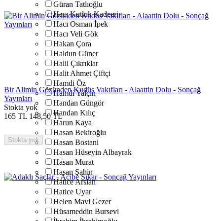
Güran Tatlıoğlu
Hacı Kutluk Kadeeri
Hacı Osman İpek
Hacı Veli Gök
Hakan Çora
Haldun Güner
Halil Çıkrıklar
Halit Ahmet Çiftçi
Hamdi Öz
Bir Alimin Gözünden Kudüs Vakıfları - Alaattin Dolu - Sonçağ
Hamdi Yalçın
Yayınları
Handan Güngör
Stokta yok
Handan Kılıç
165
TL
148,50
TL
Harun Kaya
Hasan Bekiroğlu
Stokta yok
Hasan Bostani
Hasan Hüseyin Albayrak
Hasan Murat
Hasan Şahin
Hatice Arslan
Hatice Uyar
Helen Mavi Gezer
Hüsameddin Bursevi