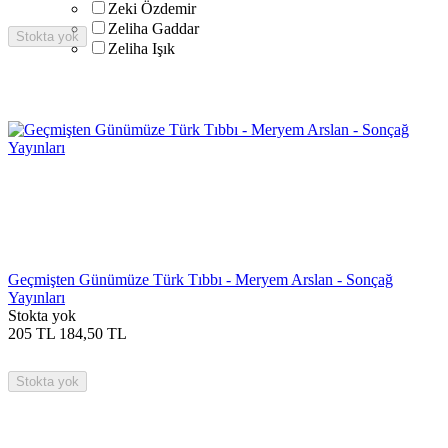
Zeki Özdemir
Zeliha Gaddar
Stokta yok
Zeliha Işık
Geçmişten Günümüze Türk Tıbbı - Meryem Arslan - Sonçağ
Yayınları
Stokta yok
205
TL
184,50
TL
Stokta yok