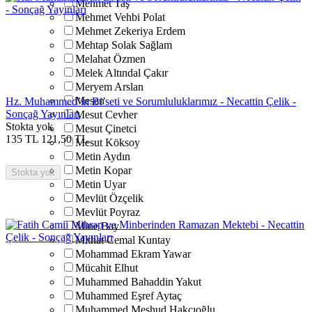
Mehmet Taş
Mehmet Vehbi Polat
Mehmet Zekeriya Erdem
Mehtap Solak Sağlam
Melahat Özmen
Melek Altındal Çakır
Meryem Arslan
Mesen
Hz. Muhammed’in Bi’seti ve Sorumluluklarımız - Necattin Çelik -
Sonçağ Yayınları
Mesut Cevher
Stokta yok
Mesut Çinetci
135
TL
121,50
TL
Mesut Köksoy
Metin Aydın
Metin Kopar
Stokta yok
Metin Uyar
Mevlüt Özçelik
Mevlüt Poyraz
Mine Bay
Mithat Cemal Kuntay
Mohammad Ekram Yawar
Mücahit Elhut
Muhammed Bahaddin Yakut
Muhammed Eşref Aytaç
Muhammed Meşhud Hakçıoğlu