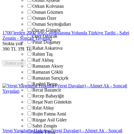
Orhun Aydede
Orkun Kolvuran
Osman Gözmen
Osman Özer
Osman Seyitoğulları
Özcan Güngör
1700’lerden 2000’lere Çağdaşlaşma Yolunda Türkiye Tarihi - Sabri
Özer Özocak
Zengin - Sonçağ Yayınları
Pınar Doğanay
Stokta yok
Rahat Askarova
390
TL
351
TL
Rahim Taş
Raif Akbaş
Stokta yok
Ramazan Aksoy
Ramazan Çöklü
Ramazan Sarıçiçek
Rashid Begg
Recai Bazancir
Recep Babayiğit
Reşat Nuri Güntekin
Rıfat Ablay
Rojin Fatma Antıl
Rüzgar Asil Güler
Sabri Zengin
Vergi Yargılama Hukuku (Vergi Davaları) - Ahmet Ak - Sonçağ
Sadık Yıltaş