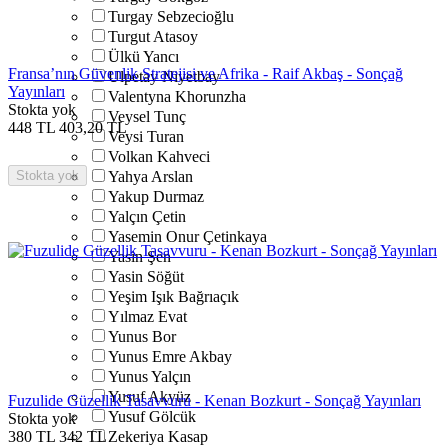
Turgay Sebzecioğlu
Turgut Atasoy
Ülkü Yancı
Fransa’nın Güvenlik Stratejisi ve Afrika - Raif Akbaş - Sonçağ
Ulpetay Niyetbay
Yayınları
Valentyna Khorunzha
Stokta yok
Veysel Tunç
448
TL
403,20
TL
Veysi Turan
Volkan Kahveci
Stokta yok
Yahya Arslan
Yakup Durmaz
Yalçın Çetin
Yasemin Onur Çetinkaya
Yasin Şen
Yasin Söğüt
Yeşim Işık Bağrıaçık
Yılmaz Evat
Yunus Bor
Yunus Emre Akbay
Yunus Yalçın
Yusuf Akyüz
Fuzulide Güzellik Tasavvuru - Kenan Bozkurt - Sonçağ Yayınları
Yusuf Gölcük
Stokta yok
380
TL
342
TL
Zekeriya Kasap