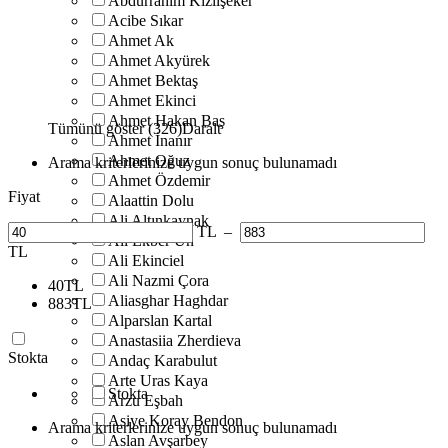
Abdurrahim Kızılşeker
Acibe Sıkar
Ahmet Ak
Ahmet Akyürek
Ahmet Bektaş
Ahmet Ekinci
Ahmet Hakan Baş
Tümünü göster (326)
Daralt
Ahmet İnanır
Ahmet Oğuz
Arama kriterlerinize uygun sonuç bulunamadı
Ahmet Özdemir
Fiyat
Alaattin Dolu
Ali Altınkaynak
TL
–
Ali Ekber Ün
TL
Ali Ekinciel
Ali Nazmi Çora
40
TL
Aliasghar Haghdar
883
TL
Alparslan Kartal
Anastasiia Zherdieva
Stokta
Andaç Karabulut
Arte Uras Kaya
Stokta
Arzu Eşbah
Asiye Koray Bendon
Arama kriterlerinize uygun sonuç bulunamadı
Aslan Avşarbey