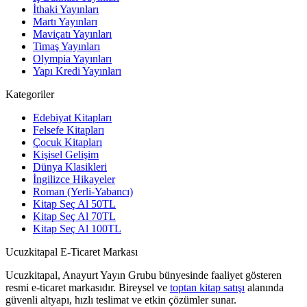
İthaki Yayınları
Martı Yayınları
Maviçatı Yayınları
Timaş Yayınları
Olympia Yayınları
Yapı Kredi Yayınları
Kategoriler
Edebiyat Kitapları
Felsefe Kitapları
Çocuk Kitapları
Kişisel Gelişim
Dünya Klasikleri
İngilizce Hikayeler
Roman (Yerli-Yabancı)
Kitap Seç Al 50TL
Kitap Seç Al 70TL
Kitap Seç Al 100TL
Ucuzkitapal E-Ticaret Markası
Ucuzkitapal, Anayurt Yayın Grubu bünyesinde faaliyet gösteren
resmi e-ticaret markasıdır. Bireysel ve
toptan kitap satışı
alanında
güvenli altyapı, hızlı teslimat ve etkin çözümler sunar.