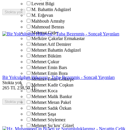
Levent Bilgi
M. Bahattin Adıgüzel
Stokta yok
M. Erğevan
Mahboub Amrahy
Mahmoud Benras
Mahmut Gider
Mefküre Çakırlar Ermakastar
Mehmet Arif Demirer
Mehmet Bahattin Adıgüzel
Mehmet Büküm
Mehmet Çukur
Mehmet Emin Bars
Mehmet Emin Bora
Bir Yolculuğun Hikayesi - Tuba Bezenmiş - Sonçağ Yayınları
Mehmet Emin Göktepe
Stokta yok
Mehmet Kadir Coşkun
265
TL
238,50
TL
Mehmet Koca
Mehmet Malik Bankır
Stokta yok
Mehmet Meran Pakel
Mehmet Sadık Özkan
Mehmet Şaşa
Mehmet Söylemez
Mehmet Şu¨kru¨ Güzel