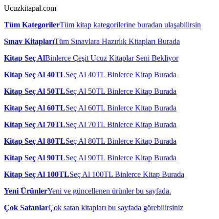
Ucuzkitapal.com
Tüm Kategoriler
Tüm kitap kategorilerine buradan ulaşabilirsin
Sınav Kitapları
Tüm Sınavlara Hazırlık Kitapları Burada
Kitap Seç Al
Binlerce Çeşit Ucuz Kitaplar Seni Bekliyor
Kitap Seç Al 40TL
Seç Al 40TL Binlerce Kitap Burada
Kitap Seç Al 50TL
Seç Al 50TL Binlerce Kitap Burada
Kitap Seç Al 60TL
Seç Al 60TL Binlerce Kitap Burada
Kitap Seç Al 70TL
Seç Al 70TL Binlerce Kitap Burada
Kitap Seç Al 80TL
Seç Al 80TL Binlerce Kitap Burada
Kitap Seç Al 90TL
Seç Al 90TL Binlerce Kitap Burada
Kitap Seç Al 100TL
Seç Al 100TL Binlerce Kitap Burada
Yeni Ürünler
Yeni ve güncellenen ürünler bu sayfada.
Çok Satanlar
Çok satan kitapları bu sayfada görebilirsiniz