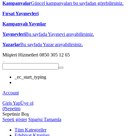
Kampanyalar
Güncel kampanyaları bu sayfadan görebilirsiniz.
Fırsat Yayınevleri
Kampanyalı Yayınlar
Yayınevleri
Bu sayfada Yayınevi arayabilirsiniz.
Yazarlar
Bu sayfada Yazar arayabilirsiniz.
Müşteri Hizmetleri
0850 305 12 65
_ec_start_typing
Account
Giriş Yap
Üye ol
0
Sepetim
Sepetiniz Boş
Sepeti göster
Siparişi Tamamla
Tüm Kategoriler
Edebiyat Kitapları