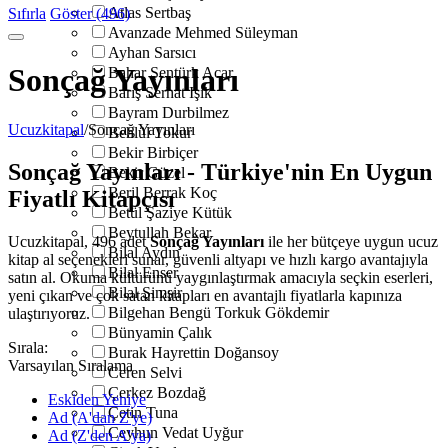
Atlas Sertbaş
Sıfırla
Göster (496)
Avanzade Mehmed Süleyman
Ayhan Sarsıcı
Sonçağ Yayınları
Bahar Şentürk Acar
Barış Serhat Işık
Bayram Durbilmez
Ucuzkitapal
/
Sonçağ Yayınları
Behlül Tokur
Bekir Birbiçer
Sonçağ Yayınları - Türkiye'nin En Uygun
Bekir Güzel
Beril Berrak Koç
Fiyatlı Kitapçısı
Betül Şaziye Kütük
Beytullah Bekar
Ucuzkitapal, 496 adet
Sonçağ Yayınları
ile her bütçeye uygun ucuz
Bilal Aydın
kitap al seçenekleri sunar, güvenli altyapı ve hızlı kargo avantajıyla
Bilal Enser
satın al. Okuma kültürünü yaygınlaştırmak amacıyla seçkin eserleri,
Bilal Şimşir
yeni çıkan ve çok satan kitapları en avantajlı fiyatlarla kapınıza
Bilgehan Bengü Torkuk Gökdemir
ulaştırıyoruz.
Bünyamin Çalık
Sırala:
Burak Hayrettin Doğansoy
Varsayılan Sıralama
Ceren Selvi
Çerkez Bozdağ
Eskiden Yeniye
Çetin Tuna
Ad (A'dan Z'ye)
Ceyhun Vedat Uyğur
Ad (Z'den A'ya)