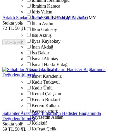
İbrahim İbrahimoğlu
İbrahim Karaca
İdris Yalçın
Adaklı Saçlar - Acibe Sıkar - Sonçağ Yayınları
İhab Said İBRAHİM ALNAGMY
Stokta yok
İlhan Aydın
72
TL
50
TL
İlkin Gulusoy
İlsu Akkuş
İlyas Kayaokay
Stokta yok
İnan Akdağ
İsa Bakar
İsmail Altıntaş
İsmail Hakkı Erdağ
İsmail Polat
İsmet Karadeniz
Kadir Tutkavul
Kadir Ünlü
Kemal Çalışkan
Kenan Bozkurt
Kerem Kalkan
Kerem Öztürk
Sahabiler Arasındaki İhtilafların Hadisler Bağlamında
Kıyasettin Arslan
Değerlendirilmesi
Kolektif
Stokta yok
Ku¨rşat Çelik
59
TL
50
TL