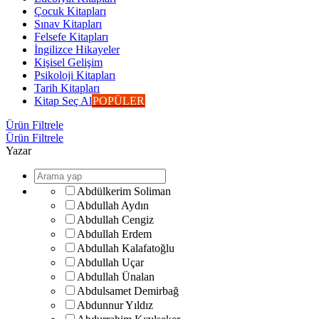
Çocuk Kitapları
Sınav Kitapları
Felsefe Kitapları
İngilizce Hikayeler
Kişisel Gelişim
Psikoloji Kitapları
Tarih Kitapları
Kitap Seç Al
POPÜLER
Ürün Filtrele
Ürün Filtrele
Yazar
Abdülkerim Soliman
Abdullah Aydın
Abdullah Cengiz
Abdullah Erdem
Abdullah Kalafatoğlu
Abdullah Uçar
Abdullah Ünalan
Abdulsamet Demirbağ
Abdunnur Yıldız