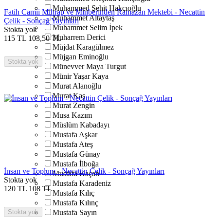
Muhammed Şehit Hakçıoğlu
Fatih Camii Mihrap ve Minberinden Ramazan Mektebi - Necattin
Muhammet Altaytaş
Çelik - Sonçağ Yayınları
Muhammet Selim İpek
Stokta yok
Muharrem Derici
115
TL
103,50
TL
Müjdat Karagülmez
Müjgan Eminoğlu
Stokta yok
Münevver Maya Turgut
Münir Yaşar Kaya
Murat Alanoğlu
Murat Kaş
Murat Zengin
Musa Kazım
Müslüm Kabadayı
Mustafa Aşkar
Mustafa Ateş
Mustafa Günay
Mustafa İlboğa
İnsan ve Toplum - Necattin Çelik - Sonçağ Yayınları
Mustafa Kaçan
Stokta yok
Mustafa Karadeniz
120
TL
108
TL
Mustafa Kılıç
Mustafa Kılınç
Stokta yok
Mustafa Sayın