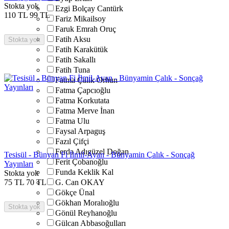
Stokta yok
Ezgi Bolçay Cantürk
110
TL
99
TL
Fariz Mikailsoy
Faruk Emrah Oruç
Fatih Aksu
Stokta yok
Fatih Karakütük
Fatih Sakallı
Fatih Tuna
Fatma Çalik Orhun
Fatma Çapcıoğlu
Fatma Korkutata
Fatma Merve İnan
Fatma Ulu
Faysal Arpaguş
Fazıl Çifçi
Ferda Adıgüzel Doğan
Tesisül - Bünyan Fi İlmil-Ayan - Bünyamin Çalık - Sonçağ
Ferit Çobanoğlu
Yayınları
Funda Keklik Kal
Stokta yok
75
TL
70
TL
G. Can OKAY
Gökçe Ünal
Gökhan Moralıoğlu
Stokta yok
Gönül Reyhanoğlu
Gülcan Abbasoğulları