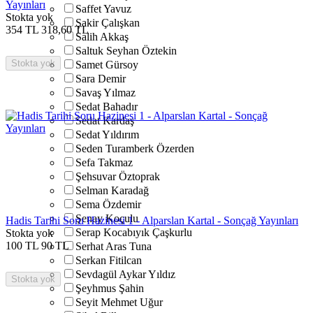
Yayınları
Saffet Yavuz
Stokta yok
Şakir Çalışkan
354
TL
318,60
TL
Salih Akkaş
Saltuk Seyhan Öztekin
Stokta yok
Samet Gürsoy
Sara Demir
Savaş Yılmaz
Sedat Bahadır
Sedat Kardaş
Sedat Yıldırım
Seden Turamberk Özerden
Sefa Takmaz
Şehsuvar Öztoprak
Selman Karadağ
Sema Özdemir
Şenay Koçulu
Hadis Tarihi Soru Hazinesi 1 - Alparslan Kartal - Sonçağ Yayınları
Serap Kocabıyık Çaşkurlu
Stokta yok
100
TL
90
TL
Serhat Aras Tuna
Serkan Fitilcan
Sevdagül Aykar Yıldız
Stokta yok
Şeyhmus Şahin
Seyit Mehmet Uğur