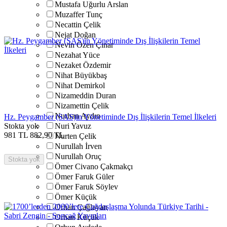
Mustafa Uğurlu Arslan
Muzaffer Tunç
Necattin Çelik
Nejat Doğan
Nevin Özen Çınar
Nezahat Yüce
Nezaket Özdemir
Nihat Büyükbaş
Nihat Demirkol
Nizameddin Duran
Nizamettin Çelik
Nurhan Aydın
Hz. Peygamber (SAS)in Yönetiminde Dış İlişkilerin Temel İlkeleri
Stokta yok
Nuri Yavuz
981
TL
882,90
TL
Nurten Çelik
Nurullah İrven
Nurullah Oruç
Stokta yok
Ömer Civano Çakmakçı
Ömer Faruk Güler
Ömer Faruk Söylev
Ömer Küçük
Orhan Çağlayan
Orhan Küçük