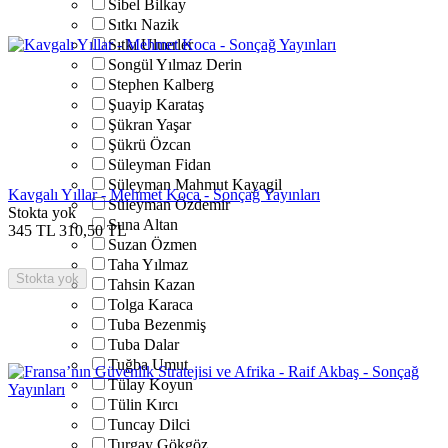
Sibel Bilkay
Sıtkı Nazik
Sıtkı Uluerler
Songül Yılmaz Derin
Stephen Kalberg
Şuayip Karataş
Şükran Yaşar
Şükrü Özcan
Süleyman Fidan
Süleyman Mahmut Kayagil
Kavgalı Yıllar - Mehmet Koca - Sonçağ Yayınları
Süleyman Özdemir
Stokta yok
Suna Altan
345
TL
310,50
TL
Suzan Özmen
Taha Yılmaz
Stokta yok
Tahsin Kazan
Tolga Karaca
Tuba Bezenmiş
Tuba Dalar
Tuğba Umut
Tülay Koyun
Tülin Kırcı
Tuncay Dilci
Turgay Gökgöz