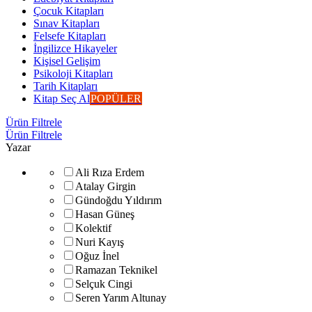
Çocuk Kitapları
Sınav Kitapları
Felsefe Kitapları
İngilizce Hikayeler
Kişisel Gelişim
Psikoloji Kitapları
Tarih Kitapları
Kitap Seç Al
POPÜLER
Ürün Filtrele
Ürün Filtrele
Yazar
Ali Rıza Erdem
Atalay Girgin
Gündoğdu Yıldırım
Hasan Güneş
Kolektif
Nuri Kayış
Oğuz İnel
Ramazan Teknikel
Selçuk Cingi
Seren Yarım Altunay