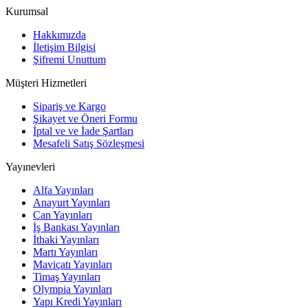
Kurumsal
Hakkımızda
İletişim Bilgisi
Şifremi Unuttum
Müşteri Hizmetleri
Sipariş ve Kargo
Şikayet ve Öneri Formu
İptal ve ve İade Şartları
Mesafeli Satış Sözleşmesi
Yayınevleri
Alfa Yayınları
Anayurt Yayınları
Can Yayınları
İş Bankası Yayınları
İthaki Yayınları
Martı Yayınları
Maviçatı Yayınları
Timaş Yayınları
Olympia Yayınları
Yapı Kredi Yayınları