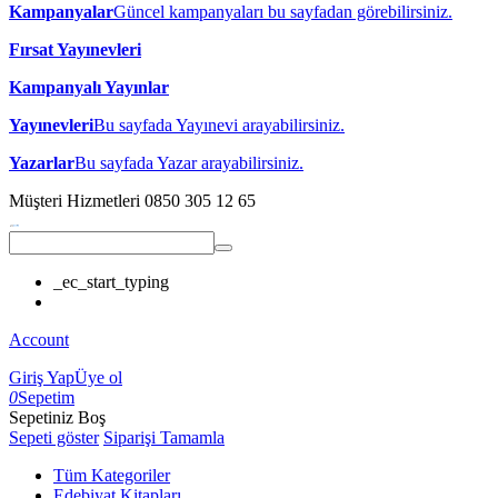
Kampanyalar
Güncel kampanyaları bu sayfadan görebilirsiniz.
Fırsat Yayınevleri
Kampanyalı Yayınlar
Yayınevleri
Bu sayfada Yayınevi arayabilirsiniz.
Yazarlar
Bu sayfada Yazar arayabilirsiniz.
Müşteri Hizmetleri
0850 305 12 65
_ec_start_typing
Account
Giriş Yap
Üye ol
0
Sepetim
Sepetiniz Boş
Sepeti göster
Siparişi Tamamla
Tüm Kategoriler
Edebiyat Kitapları