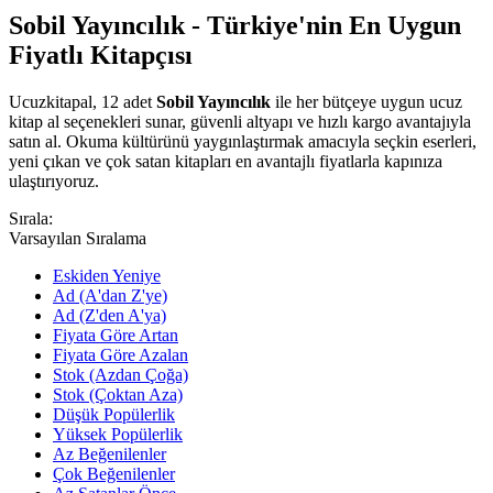
Sobil Yayıncılık - Türkiye'nin En Uygun
Fiyatlı Kitapçısı
Ucuzkitapal, 12 adet
Sobil Yayıncılık
ile her bütçeye uygun ucuz
kitap al seçenekleri sunar, güvenli altyapı ve hızlı kargo avantajıyla
satın al. Okuma kültürünü yaygınlaştırmak amacıyla seçkin eserleri,
yeni çıkan ve çok satan kitapları en avantajlı fiyatlarla kapınıza
ulaştırıyoruz.
Sırala:
Varsayılan Sıralama
Eskiden Yeniye
Ad (A'dan Z'ye)
Ad (Z'den A'ya)
Fiyata Göre Artan
Fiyata Göre Azalan
Stok (Azdan Çoğa)
Stok (Çoktan Aza)
Düşük Popülerlik
Yüksek Popülerlik
Az Beğenilenler
Çok Beğenilenler