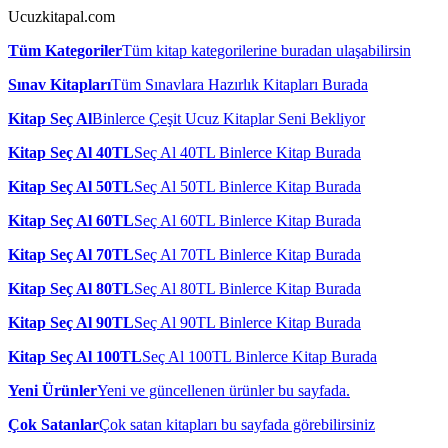
Ucuzkitapal.com
Tüm Kategoriler
Tüm kitap kategorilerine buradan ulaşabilirsin
Sınav Kitapları
Tüm Sınavlara Hazırlık Kitapları Burada
Kitap Seç Al
Binlerce Çeşit Ucuz Kitaplar Seni Bekliyor
Kitap Seç Al 40TL
Seç Al 40TL Binlerce Kitap Burada
Kitap Seç Al 50TL
Seç Al 50TL Binlerce Kitap Burada
Kitap Seç Al 60TL
Seç Al 60TL Binlerce Kitap Burada
Kitap Seç Al 70TL
Seç Al 70TL Binlerce Kitap Burada
Kitap Seç Al 80TL
Seç Al 80TL Binlerce Kitap Burada
Kitap Seç Al 90TL
Seç Al 90TL Binlerce Kitap Burada
Kitap Seç Al 100TL
Seç Al 100TL Binlerce Kitap Burada
Yeni Ürünler
Yeni ve güncellenen ürünler bu sayfada.
Çok Satanlar
Çok satan kitapları bu sayfada görebilirsiniz