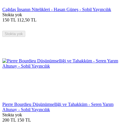
Çağdaş İnsanın Nitelikleri - Hasan Güneş - Sobil Yayıncılık
Stokta yok
150
TL
112,50
TL
Stokta yok
Pierre Bourdieu Düşünümselliği ve Tahakküm - Seren Yarım
Altunay - Sobil Yayıncılık
Stokta yok
200
TL
150
TL