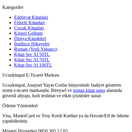
Kategoriler
Edebiyat Kitapları
Felsefe Kitapları
Çocuk Kitapları
Kişisel Gelişim
Dünya Klasikleri
İngilizce Hikayeler
Roman (Yerli-Yabancı)
Kitap Seç Al 50TL
Kitap Seç Al 70TL
Kitap Seç Al 100TL
Ucuzkitapal E-Ticaret Markası
Ucuzkitapal, Anayurt Yayın Grubu bünyesinde faaliyet gösteren
resmi e-ticaret markasıdır. Bireysel ve
toptan kitap satışı
alanında
güvenli altyapı, hızlı teslimat ve etkin çözümler sunar.
Ödeme Yöntemleri
Visa, MasterCard ve Troy Kredi Kartları ya da Havale/Eft ile ödeme
yapabilirsiniz.
Müşteri Hizmetleri
0850 305 12 65