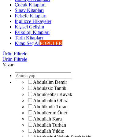
Çocuk Kitapları
Sınav Kitapları
Felsefe Kitapları
İngilizce Hikayeler
Kişisel Gelişim
Psikoloji Kitapları
Tarih Kitapları
Kitap Seç Al
POPÜLER
Ürün Filtrele
Ürün Filtrele
Yazar
Abdulalim Demir
Abdulaziz Tantik
Abdulcebbar Kavak
Abdulhalim Oflaz
Abdülkadir Turan
Abdulkerim Öner
Abdullah Kara
Abdullah Turhan
Abdullah Yıldız