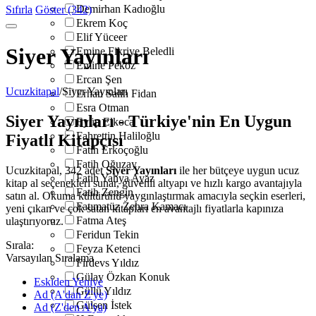
Demirhan Kadıoğlu
Sıfırla
Göster (342)
Ekrem Koç
Elif Yüceer
Siyer Yayınları
Emine Fikriye Beledli
Emine Peköz
Ercan Şen
Ucuzkitapal
/
Siyer Yayınları
Erhan Salih Fidan
Esra Otman
Siyer Yayınları - Türkiye'nin En Uygun
Eyüp Elkoca
Fahrettin Haliloğlu
Fiyatlı Kitapçısı
Fatih Erkoçoğlu
Fatih Oğuzay
Ucuzkitapal, 342 adet
Siyer Yayınları
ile her bütçeye uygun ucuz
Fatih Yahya Ayaz
kitap al seçenekleri sunar, güvenli altyapı ve hızlı kargo avantajıyla
Fatih Zengin
satın al. Okuma kültürünü yaygınlaştırmak amacıyla seçkin eserleri,
Fatımatüz Zehra Kamacı
yeni çıkan ve çok satan kitapları en avantajlı fiyatlarla kapınıza
Fatma Ateş
ulaştırıyoruz.
Feridun Tekin
Sırala:
Feyza Ketenci
Varsayılan Sıralama
Firdevs Yıldız
Gülay Özkan Konuk
Eskiden Yeniye
Güllü Yıldız
Ad (A'dan Z'ye)
Gülşen İstek
Ad (Z'den A'ya)