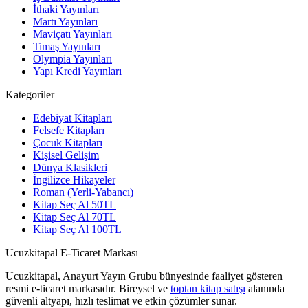
İthaki Yayınları
Martı Yayınları
Maviçatı Yayınları
Timaş Yayınları
Olympia Yayınları
Yapı Kredi Yayınları
Kategoriler
Edebiyat Kitapları
Felsefe Kitapları
Çocuk Kitapları
Kişisel Gelişim
Dünya Klasikleri
İngilizce Hikayeler
Roman (Yerli-Yabancı)
Kitap Seç Al 50TL
Kitap Seç Al 70TL
Kitap Seç Al 100TL
Ucuzkitapal E-Ticaret Markası
Ucuzkitapal, Anayurt Yayın Grubu bünyesinde faaliyet gösteren
resmi e-ticaret markasıdır. Bireysel ve
toptan kitap satışı
alanında
güvenli altyapı, hızlı teslimat ve etkin çözümler sunar.