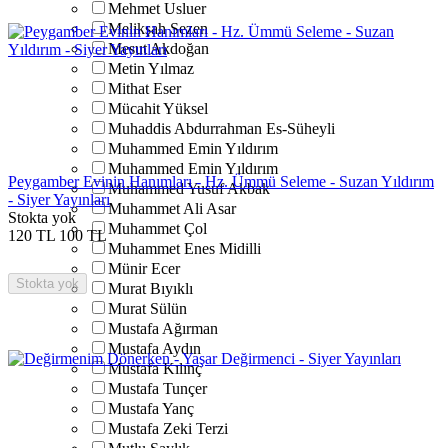
Mehmet Usluer
Melikşah Sezen
Mesut Akdoğan
Metin Yılmaz
Mithat Eser
Mücahit Yüksel
Muhaddis Abdurrahman Es-Süheyli
Muhammed Emin Yıldırım
Muhammed Emin Yıldırım
Peygamber Evinin Hanımları - Hz. Ümmü Seleme - Suzan Yıldırım
Muhammed Yusuf Akbak
- Siyer Yayınları
Muhammet Ali Asar
Stokta yok
Muhammet Çol
120
TL
100
TL
Muhammet Enes Midilli
Münir Ecer
Stokta yok
Murat Bıyıklı
Murat Sülün
Mustafa Ağırman
Mustafa Aydın
Mustafa Kılınç
Mustafa Tunçer
Mustafa Yanç
Mustafa Zeki Terzi