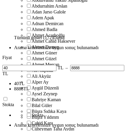
Abdulvahid Yakub Sipahioğlu
Abdurrahim Arslan
Adan Jarso Galole
Adem Apak
Adnan Demircan
Ahmed Badla
Ahmet Acarlıoğlu
Tümünü göster (172)
Daralt
Ahmet Cahid Haksever
Ahmet Duman
Arama kriterlerinize uygun sonuç bulunamadı
Ahmet Güner
Fiyat
Ahmet Güzel
Ahmet Mercan
TL
–
Ali Akpınar
TL
Ali Akyüz
Alper Ay
40
TL
Aygül Düzenli
8888
TL
Aysel Zeynep
Bahriye Kaman
Stokta
Bilal Güler
Büşra Sıdıka Kaya
Stokta
Büşra Yıldırım
Cahid Kara
Arama kriterlerinize uygun sonuç bulunamadı
Cüheyman Taha Aydın