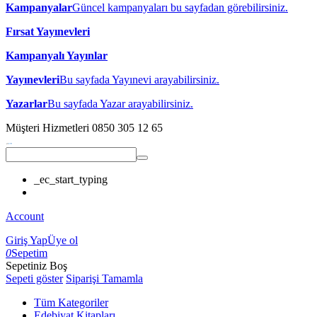
Kampanyalar
Güncel kampanyaları bu sayfadan görebilirsiniz.
Fırsat Yayınevleri
Kampanyalı Yayınlar
Yayınevleri
Bu sayfada Yayınevi arayabilirsiniz.
Yazarlar
Bu sayfada Yazar arayabilirsiniz.
Müşteri Hizmetleri
0850 305 12 65
_ec_start_typing
Account
Giriş Yap
Üye ol
0
Sepetim
Sepetiniz Boş
Sepeti göster
Siparişi Tamamla
Tüm Kategoriler
Edebiyat Kitapları