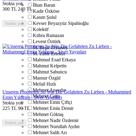
Stokta yok
İlhan Baran
300
TL
240
TL
Kadir Özköse
Kasım Şulul
Kevser Beyazyüz Sipahioğlu
Stokta yok
Kolektif
Kübra Ramazan
Levent Öztürk
M. Beşir Eryarsoy
M. Zahir Ertekin
Mahmud Esad Erkaya
Mahmut Kelpetin
Mahmut Sabuncu
Mansur Özgül
Mefail Hızlı
Mehmet Apaydın
Unseren Propheten So Wie Die Gefahrten Zu Lieben - Muhammed
Mehmet Çetin
Emin Yıldırım - Siyer Yayınları
Mehmet Emin Çiftçi
Stokta yok
225
TL
90
TL
Mehmet Emin Demir
Mehmet Göktaş
Mehmet Nadir Özdemir
Stokta yok
Mehmet Nurullah Aydın
Mehmet Salih Arı