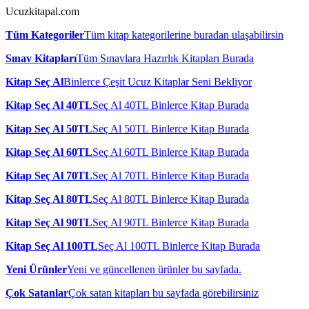
Ucuzkitapal.com
Tüm Kategoriler
Tüm kitap kategorilerine buradan ulaşabilirsin
Sınav Kitapları
Tüm Sınavlara Hazırlık Kitapları Burada
Kitap Seç Al
Binlerce Çeşit Ucuz Kitaplar Seni Bekliyor
Kitap Seç Al 40TL
Seç Al 40TL Binlerce Kitap Burada
Kitap Seç Al 50TL
Seç Al 50TL Binlerce Kitap Burada
Kitap Seç Al 60TL
Seç Al 60TL Binlerce Kitap Burada
Kitap Seç Al 70TL
Seç Al 70TL Binlerce Kitap Burada
Kitap Seç Al 80TL
Seç Al 80TL Binlerce Kitap Burada
Kitap Seç Al 90TL
Seç Al 90TL Binlerce Kitap Burada
Kitap Seç Al 100TL
Seç Al 100TL Binlerce Kitap Burada
Yeni Ürünler
Yeni ve güncellenen ürünler bu sayfada.
Çok Satanlar
Çok satan kitapları bu sayfada görebilirsiniz