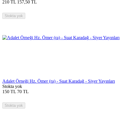
210
TL
157,50
TL
Stokta yok
Adalet Örneği Hz. Ömer (ra) - Suat Karadağ - Siyer Yayınları
Stokta yok
150
TL
70
TL
Stokta yok