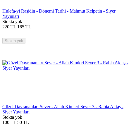
Hulefa-yi Raşidin - Dönemi Tarihi - Mahmut Kelpetin - Siyer
Yayınları
Stokta yok
220
TL
165
TL
Stokta yok
Güzel Davrananları Sever - Allah Kimleri Sever 3 - Rabia Aktaş -
Siyer Yayınları
Stokta yok
100
TL
50
TL