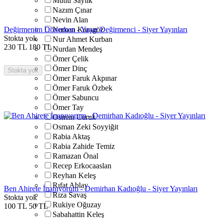
Mutlu Saylık
Nazım Çınar
Nevin Alan
Değirmenim Dönerken - Yaşar Değirmenci - Siyer Yayınları
Numan Karagöz
Stokta yok
Nur Ahmet Kurban
230
TL
180
TL
Nurdan Mendeş
Ömer Çelik
Ömer Dinç
Stokta yok
Ömer Faruk Akpınar
Ömer Faruk Özbek
Ömer Sabuncu
Ömer Tay
Osman Curuk
Osman Zeki Soyyiğit
Rabia Aktaş
Rabia Zahide Temiz
Ramazan Önal
Recep Erkocaaslan
Reyhan Keleş
Rıfat Ablay
Ben Ahirete İnanıyorum - Demirhan Kadıoğlu - Siyer Yayınları
Rıza Savaş
Stokta yok
Rukiye Oğuzay
100
TL
50
TL
Sabahattin Keleş