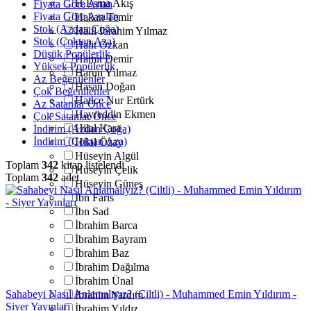
H.Esma Akış
Fiyata Göre Artan
Fiyata Göre Azalan
Hakan Temir
Stok (Azdan Çoğa)
Halil İbrahim Yılmaz
Stok (Çoktan Aza)
Halit Özkan
Düşük Popülerlik
Hamit Demir
Yüksek Popülerlik
Harun Yılmaz
Az Beğenilenler
Hasan Doğan
Çok Beğenilenler
Hatice Nur Ertürk
Az Satanlar Önce
Hayreddin Ekmen
Çok Satanlar Önce
Hilal Kara
İndirim (Azdan Çoğa)
İndirim (Çoktan Aza)
Hilal Özay
Hüseyin Algül
Toplam
342
kitap listelendi
Hüseyin Çelik
Toplam
342
adet
Hüseyin Güneş
İbn Faris
İbn Sad
İbrahim Barca
İbrahim Bayram
İbrahim Baz
İbrahim Dağılma
İbrahim Ünal
Sahabeyi Nasıl Anlamalıyız? (Ciltli) - Muhammed Emin Yıldırım -
İbrahim Yardım
Siyer Yayınları
İbrahim Yıldız