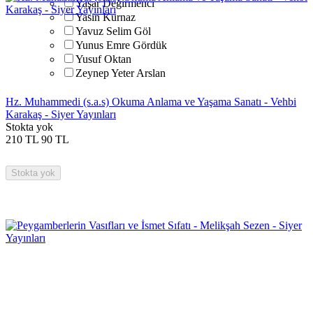
Yaşar Değirmenci
Yasin Kurnaz
Yavuz Selim Göl
Yunus Emre Gördük
Yusuf Oktan
Zeynep Yeter Arslan
Hz. Muhammedi (s.a.s) Okuma Anlama ve Yaşama Sanatı - Vehbi
Karakaş - Siyer Yayınları
Stokta yok
210
TL
90
TL
Stokta yok