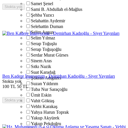
Samet Şenel
Stokta yok
Sami B. Abdullah el-Mağlus
Şehba Yazıcı
Selahattin Aydemir
Selehattin Duman
Selim Argun
Selim Yılmaz
Serap Toğuşlu
Serap Toğuşoğlu
Serdar Murat Gürses
Sinem Aras
Sıtkı Nazik
Suat Karadağ
Ben Kadere İnanyorum - Demirhan Kadıoğlu - Siyer Yayınları
Şükran Adıgüzel
Stokta yok
Suzan Yıldırım
100
TL
50
TL
Tuba Nur Saraçoğlu
Ümit Eskin
Stokta yok
Vahit Göktaş
Vehbi Karakaş
Yahya Harun Toprak
Yakup Akyürek
Yakup Pekdoğru