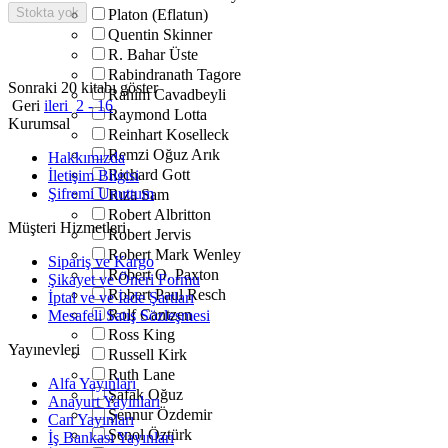
Stokta yok
Platon (Eflatun)
Quentin Skinner
R. Bahar Üste
Rabindranath Tagore
Sonraki 20 kitabı göster
Rahim Cavadbeyli
Geri
ileri
2 - 16
Raymond Lotta
Kurumsal
Reinhart Koselleck
Remzi Oğuz Arık
Hakkımızda
Richard Gott
İletişim Bilgisi
Şifremi Unuttum
Rıza Sam
Robert Albritton
Müşteri Hizmetleri
Robert Jervis
Robert Mark Wenley
Sipariş ve Kargo
Robert O. Paxton
Şikayet ve Öneri Formu
Robert Paul Resch
İptal ve ve İade Şartları
Rolf Cantzen
Mesafeli Satış Sözleşmesi
Ross King
Yayınevleri
Russell Kirk
Ruth Lane
Alfa Yayınları
Şafak Oğuz
Anayurt Yayınları
Şennur Özdemir
Can Yayınları
Şenol Öztürk
İş Bankası Yayınları