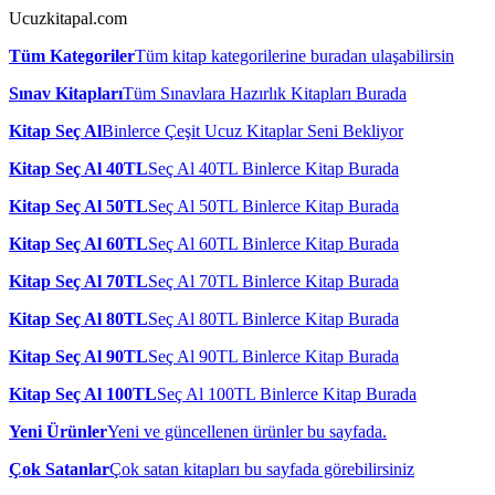
Ucuzkitapal.com
Tüm Kategoriler
Tüm kitap kategorilerine buradan ulaşabilirsin
Sınav Kitapları
Tüm Sınavlara Hazırlık Kitapları Burada
Kitap Seç Al
Binlerce Çeşit Ucuz Kitaplar Seni Bekliyor
Kitap Seç Al 40TL
Seç Al 40TL Binlerce Kitap Burada
Kitap Seç Al 50TL
Seç Al 50TL Binlerce Kitap Burada
Kitap Seç Al 60TL
Seç Al 60TL Binlerce Kitap Burada
Kitap Seç Al 70TL
Seç Al 70TL Binlerce Kitap Burada
Kitap Seç Al 80TL
Seç Al 80TL Binlerce Kitap Burada
Kitap Seç Al 90TL
Seç Al 90TL Binlerce Kitap Burada
Kitap Seç Al 100TL
Seç Al 100TL Binlerce Kitap Burada
Yeni Ürünler
Yeni ve güncellenen ürünler bu sayfada.
Çok Satanlar
Çok satan kitapları bu sayfada görebilirsiniz