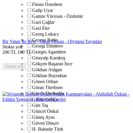
Füsun Özerdem
Galip Uyar
Gamze Yücesan - Özdemir
Gazi Çağlar
Gazi Eke
Georg Lukacs
George Rude
Bir Vatan İki Reis - Çınar Özkan - Olympia Yayınları
Georgi Dimitrov
Stokta yok
Giorgio Agamben
200
TL
100
TL
Girayalp Karakuş
Gökçen Başaran İnce
Stokta yok
Gökhan Atılgan
Gökhan Bayraktar
Gönen Orhan
Göran Therborn
Gözde Dedeoğlu
Gülise Gökçe
Gün Taş
Güncel Önkal
Güneş Ayas
Güven Dinçer
H. Bahadır Türk