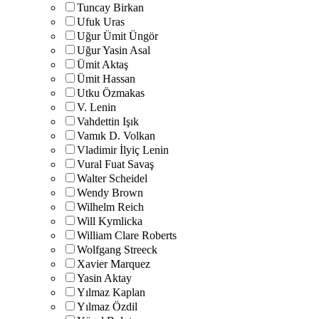
Tuncay Birkan
Ufuk Uras
Uğur Ümit Üngör
Uğur Yasin Asal
Ümit Aktaş
Ümit Hassan
Utku Özmakas
V. Lenin
Vahdettin Işık
Vamık D. Volkan
Vladimir İlyiç Lenin
Vural Fuat Savaş
Walter Scheidel
Wendy Brown
Wilhelm Reich
Will Kymlicka
William Clare Roberts
Wolfgang Streeck
Xavier Marquez
Yasin Aktay
Yılmaz Kaplan
Yılmaz Özdil