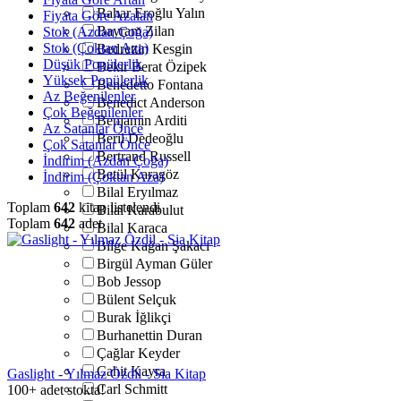
Bahar Eroğlu Yalın
Fiyata Göre Azalan
Bayram Zilan
Stok (Azdan Çoğa)
Stok (Çoktan Aza)
Bedrettin Kesgin
Düşük Popülerlik
Bekir Berat Özipek
Yüksek Popülerlik
Benedetto Fontana
Az Beğenilenler
Benedict Anderson
Çok Beğenilenler
Benjamin Arditi
Az Satanlar Önce
Beril Dedeoğlu
Çok Satanlar Önce
Bertrand Russell
İndirim (Azdan Çoğa)
Betül Karagöz
İndirim (Çoktan Aza)
Bilal Eryılmaz
Toplam
642
kitap listelendi
Bilal Karabulut
Toplam
642
adet
Bilal Karaca
Bilge Kağan Şakacı
Birgül Ayman Güler
Bob Jessop
Bülent Selçuk
Burak İğlikçi
Burhanettin Duran
Çağlar Keyder
Cahit Kayra
Gaslight - Yılmaz Özdil - Sia Kitap
Carl Schmitt
100+ adet stokta!