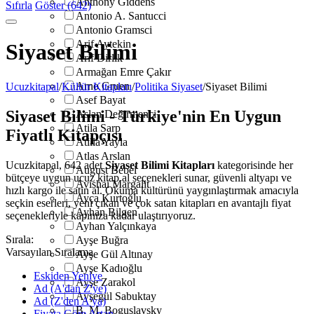
Anthony Giddens
Sıfırla
Göster (642)
Antonio A. Santucci
Antonio Gramsci
Arif Aytekin
Siyaset Bilimi
Arif Dirlik
Armağan Emre Çakır
Arno Gruen
Ucuzkitapal
/
Kültür Kitapları
/
Politika Siyaset
/
Siyaset Bilimi
Asef Bayat
Siyaset Bilimi - Türkiye'nin En Uygun
Aslan Değirmenci
Atila Sarp
Fiyatlı Kitapçısı
Atilla Yayla
Atlas Arslan
Ucuzkitapal, 642 adet
Siyaset Bilimi Kitapları
kategorisinde her
August Bebel
bütçeye uygun ucuz kitap al seçenekleri sunar, güvenli altyapı ve
Avishai Margalit
hızlı kargo ile satın al. Okuma kültürünü yaygınlaştırmak amacıyla
Ayça Kurtoğlu
seçkin eserleri, yeni çıkan ve çok satan kitapları en avantajlı fiyat
Ayhan Bilgen
seçenekleriyle kapınıza kadar ulaştırıyoruz.
Ayhan Yalçınkaya
Sırala:
Ayşe Buğra
Varsayılan Sıralama
Ayşe Gül Altınay
Ayşe Kadıoğlu
Eskiden Yeniye
Ayşe Zarakol
Ad (A'dan Z'ye)
Ayşegül Sabuktay
Ad (Z'den A'ya)
B. M. Boguslavsky
Fiyata Göre Artan