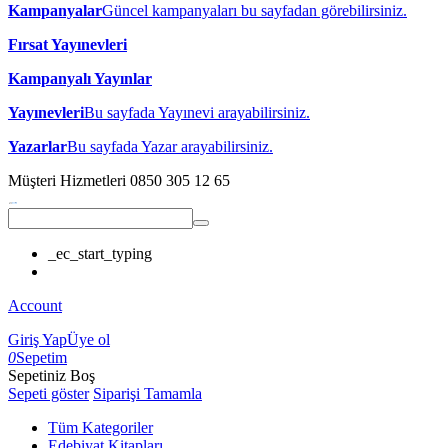
Kampanyalar
Güncel kampanyaları bu sayfadan görebilirsiniz.
Fırsat Yayınevleri
Kampanyalı Yayınlar
Yayınevleri
Bu sayfada Yayınevi arayabilirsiniz.
Yazarlar
Bu sayfada Yazar arayabilirsiniz.
Müşteri Hizmetleri
0850 305 12 65
_ec_start_typing
Account
Giriş Yap
Üye ol
0
Sepetim
Sepetiniz Boş
Sepeti göster
Siparişi Tamamla
Tüm Kategoriler
Edebiyat Kitapları