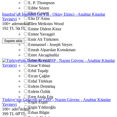
E. P. Thompson
Edibe Sözen
Elias Canetti
İstanbul’un İslambol On Yılı - Oktay Ekinci - Anahtar Kitaplar
Elio D’Anna
Yayınevi
100+ adet stokta!
Ellen Meiksins Wood
192
TL
50
TL
Emine Didem Kiraz
Emine Yavaşgel
Emir Ali Türkmen
Sepete ekle
Emmanuel - Joseph Sieyes
Emrah Alparslan Konukman
Emre Akcagündüz
Emre Kongar
Ensar Yılmaz
Erbil Tuşalp
Ercan Çağlar
Erdal Türkkan
Erdem Demirtaş
Erdem Özlük
Eren Atala Eriş
Türkiye’nin Geleceği ve CHP - Nazım Güvenç - Anahtar Kitaplar
Ergin Ergül
Yayınevi
Ergin Yıldızoğlu
100+ adet stokta!
Erhan Bilgin
399
TL
60
TL