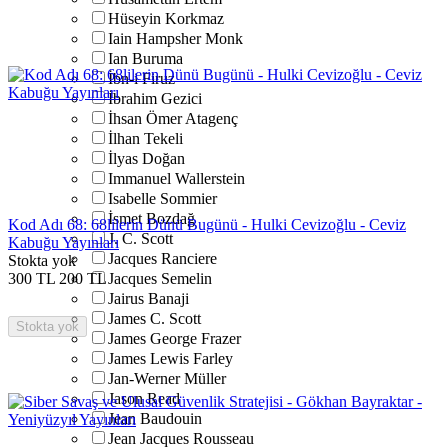
Hüseyin Korkmaz
Iain Hampsher Monk
Ian Buruma
İbn-i Firuz
İbrahim Gezici
İhsan Ömer Atagenç
İlhan Tekeli
İlyas Doğan
Immanuel Wallerstein
Isabelle Sommier
İsmet Bozdağ
Kod Adı 68: 68lilerin Dünü Bugünü - Hulki Cevizoğlu - Ceviz
J. C. Scott
Kabuğu Yayınları
Jacques Ranciere
Stokta yok
300
TL
200
TL
Jacques Semelin
Jairus Banaji
James C. Scott
Stokta yok
James George Frazer
James Lewis Farley
Jan-Werner Müller
Jason Read
Jean Baudouin
Jean Jacques Rousseau