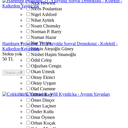
Nick Hewlett
Nicos Poulantzas
Nigel Ashford
Nihat Aytürk
Noam Chomsky
Norman P. Barry
Numan Hazar
Nur Vergin
Hamburg Programı: 21. Yüzyılda Sosyal Demokrasi - Kolektif -
Kalkedon Yayıncılık
Nurşin Ateşoğlu Güney
Stokta yok
Nüshet Haşim Sinanoğlu
50
TL
Ödül Celep
Oğuzhan Cengiz
Okan Umruk
Stokta yok
Oktay Ekinci
Oktay Uygun
Olaf Cramme
Olivier Roy
Ömer Dinçer
Ömer Laçiner
Önder Kutlu
Onur Öymen
Orhan Koçak