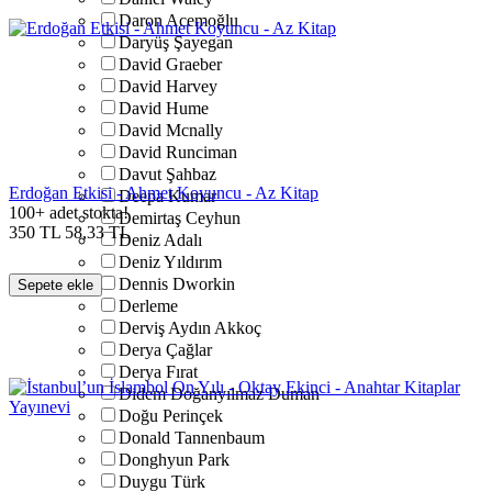
Daron Acemoğlu
Daryüş Şayegan
David Graeber
David Harvey
David Hume
David Mcnally
David Runciman
Davut Şahbaz
Erdoğan Etkisi - Ahmet Koyuncu - Az Kitap
Deepa Kumar
100+ adet stokta!
Demirtaş Ceyhun
350
TL
58,33
TL
Deniz Adalı
Deniz Yıldırım
Dennis Dworkin
Sepete ekle
Derleme
Derviş Aydın Akkoç
Derya Çağlar
Derya Fırat
Didem Doğanyılmaz Duman
Doğu Perinçek
Donald Tannenbaum
Donghyun Park
Duygu Türk