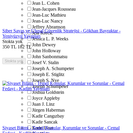
Jean L. Cohen
Jean-Jacques Rousseau
Jean-Luc Mathieu
Jean-Luc Nancy
Jeffrey Abramson
Siber Savaş ve Ulusal Güvenlik Stratejisi - Gökhan Bayraktar -
Jela Krecic
Yeniyüzyıl Yayınları
Jessica L. P. Weeks
Stokta yok
John Dewey
350
TL
182
TL
John Holloway
John Sanbonmatsu
Stokta yok
Josef V. Stalin
Joseph A. Schumpeter
Joseph E. Stiglitz
Joseph S. Nye
Joseph Schumpeter
Joshua Goldstein
Joyce Appleby
Juan J. Linz
Jürgen Habermas
Kadir Cangızbay
Kadir Sancak
Siyaset Bilimi - Temel Konular, Kurumlar ve Sorunlar - Cemal
Kadri Unat