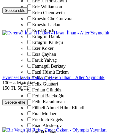
Eric J. Hobsbawm
Eric Williamson
Sepete ekle
Erica Chenoweth
Ernesto Che Guevara
Ernesto Laclau
Ernst Bloch
Ertuğrul Danık
Ertuğrul Kürkçü
Eser Köker
Esra Çayhan
Faruk Yalvaç
Fatmagül Berktay
Fazıl Hüsnü Erdem
Evrensel İnsan Hakları - Hasan İlhan - Alter Yayıncılık
Feliks Çuyev
100+ adet stokta!
Felix Guattari
150
TL
50
TL
Ferhan Gündüz
Ferhat Balekoğlu
Fethi Karaduman
Sepete ekle
Filibeli Ahmet Hilmi Efendi
Fırat Mollaer
Friedrich Engels
Fuad Aleskerov
Funda Çoban