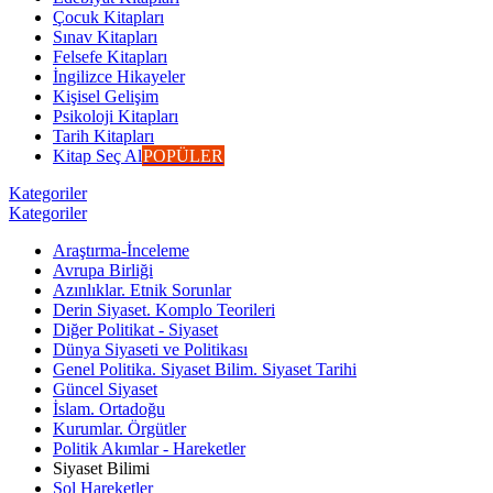
Çocuk Kitapları
Sınav Kitapları
Felsefe Kitapları
İngilizce Hikayeler
Kişisel Gelişim
Psikoloji Kitapları
Tarih Kitapları
Kitap Seç Al
POPÜLER
Kategoriler
Kategoriler
Araştırma-İnceleme
Avrupa Birliği
Azınlıklar. Etnik Sorunlar
Derin Siyaset. Komplo Teorileri
Diğer Politikat - Siyaset
Dünya Siyaseti ve Politikası
Genel Politika. Siyaset Bilim. Siyaset Tarihi
Güncel Siyaset
İslam. Ortadoğu
Kurumlar. Örgütler
Politik Akımlar - Hareketler
Siyaset Bilimi
Sol Hareketler