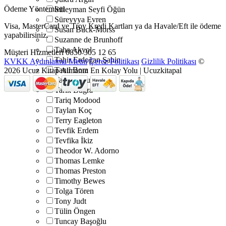
Ödeme Yöntemleri
Süleyman Seyfi Öğün
Süreyyya Evren
Visa, MasterCard ve Troy Kredi Kartları ya da Havale/Eft ile ödeme
Susan Buck-Morss
yapabilirsiniz.
Suzanne de Brunhoff
Taha Akyol
Müşteri Hizmetleri
0850 305 12 65
Tahir Erdoğan Şahin
KVKK Aydınlatma Metni
Çerez Politikası
Gizlilik Politikası
©
Tanıl Bora
2026 Ucuz Kitap Almanın En Kolay Yolu | Ucuzkitapal
Tanju Tosun
Tarık Buğra
Tariq Modood
Taylan Koç
Terry Eagleton
Tevfik Erdem
Tevfika İkiz
Theodor W. Adorno
Thomas Lemke
Thomas Preston
Timothy Bewes
Tolga Tören
Tony Judt
Tülin Öngen
Tuncay Başoğlu