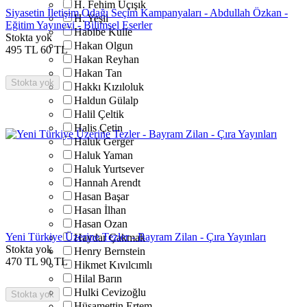
H. Fehim Üçışık
Siyasetin İletişim Odağı Seçim Kampanyaları - Abdullah Özkan -
H. Yeşil
Eğitim Yayınevi - Bilimsel Eserler
Habibe Kulle
Stokta yok
Hakan Olgun
495
TL
60
TL
Hakan Reyhan
Hakan Tan
Stokta yok
Hakkı Kızıloluk
Haldun Gülalp
Halil Çeltik
Halis Çetin
Haluk Gerger
Haluk Yaman
Haluk Yurtsever
Hannah Arendt
Hasan Başar
Hasan İlhan
Hasan Ozan
Yeni Türkiye Üzerine Tezler - Bayram Zilan - Çıra Yayınları
Haydar Çakmak
Stokta yok
Henry Bernstein
470
TL
90
TL
Hikmet Kıvılcımlı
Hilal Barın
Hulki Cevizoğlu
Stokta yok
Hüsamettin Ertem