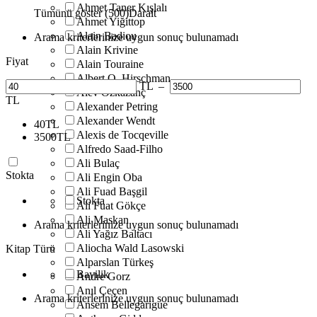
Ahmet Taner Kışlalı
Tümünü göster (500)
Daralt
Ahmet Yiğittop
Alain Badiou
Arama kriterlerinize uygun sonuç bulunamadı
Alain Krivine
Fiyat
Alain Touraine
Albert O. Hirschman
TL
–
Alev Özkazanç
TL
Alexander Petring
Alexander Wendt
40
TL
Alexis de Tocqeville
3500
TL
Alfredo Saad-Filho
Ali Bulaç
Stokta
Ali Engin Oba
Ali Fuad Başgil
Stokta
Ali Fuat Gökçe
Ali Maskan
Arama kriterlerinize uygun sonuç bulunamadı
Ali Yağız Baltacı
Aliocha Wald Lasowski
Kitap Türü
Alparslan Türkeş
Bayilik
Andre Gorz
Anıl Çeçen
Arama kriterlerinize uygun sonuç bulunamadı
Ansem Bellegarigue