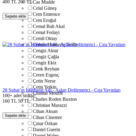
400
TL
200
TL
Cas Mudde
Celal Güneş
Cem Emrence
Sepete ekle
Cem Eroğul
Cemal Bali Akal
Cemal Fedayi
Cemil Oktay
Cemile Haliloviç Tekin
Cengiz Aktar
Cengiz Çağla
Cengiz Ekiz
Cenk Reyhan
Ceren Ergenç
Çetin Nerse
Çetin Yetkin
28 Şubat’ın İstihbarat Ağı - Aslan Değirmenci - Çıra Yayınları
Chantal Mouffe
100+ adet stokta!
Charles Roden Buxton
160
TL
50
TL
Christian Marazzi
Cihan Aksan
Sepete ekle
Cihan Cinemre
Çınar Özkan
Daniel Guerin
Daniel Waley