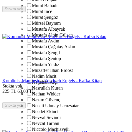
Murat Bahadır
Stokta yok
Murat İnce
Murat Şengöz
Mürsel Bayram
Mustafa Albayrak
Mustafa Alpin Gülşen
Mustafa Aydın
Mustafa Çağatay Aslan
Mustafa Şengil
Mustafa Şentop
Mustafa Yıldız
Muzaffer İlhan Erdost
Nadim Macit
Komünist Manifesto - Friedrich Engels - Kafka Kitap
Nagehan Alçı
Stokta yok
Nasrullah Kuran
225
TL
63,03
TL
Nathan Widder
Nazım Güvenç
Stokta yok
Necati Ulunay Ucuzsatar
Necdet Ekinci
Nevval Sevindi
Nevzat Tarhan
Niccolo Machiavelli