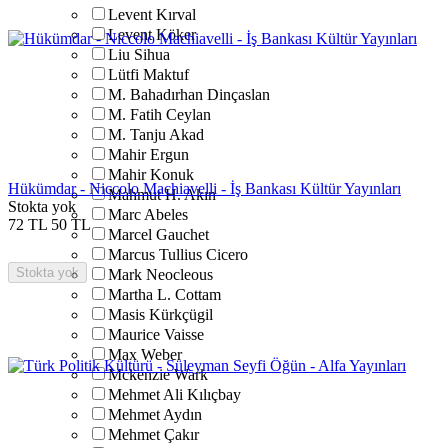
Levent Kırval
Levent Köker
Liu Sihua
Lütfi Maktuf
M. Bahadırhan Dinçaslan
M. Fatih Ceylan
M. Tanju Akad
Mahir Ergun
Mahir Konuk
Hükümdar - Niccolo Machiavelli - İş Bankası Kültür Yayınları
Mahmut H. Akın
Stokta yok
Marc Abeles
72
TL
50
TL
Marcel Gauchet
Marcus Tullius Cicero
Stokta yok
Mark Neocleous
Martha L. Cottam
Masis Kürkçügil
Maurice Vaisse
Max Weber
Mckenzie Wark
Mehmet Ali Kılıçbay
Mehmet Aydın
Mehmet Çakır