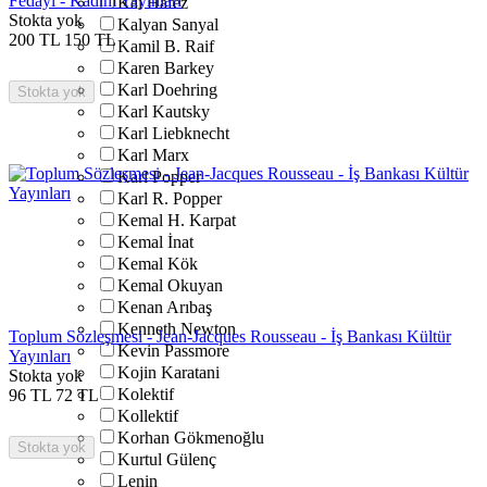
Fedayi - Kadim Yayınları
Kai Hafez
Stokta yok
Kalyan Sanyal
200
TL
150
TL
Kamil B. Raif
Karen Barkey
Karl Doehring
Stokta yok
Karl Kautsky
Karl Liebknecht
Karl Marx
Karl Popper
Karl R. Popper
Kemal H. Karpat
Kemal İnat
Kemal Kök
Kemal Okuyan
Kenan Arıbaş
Kenneth Newton
Toplum Sözleşmesi - Jean-Jacques Rousseau - İş Bankası Kültür
Kevin Passmore
Yayınları
Kojin Karatani
Stokta yok
Kolektif
96
TL
72
TL
Kollektif
Korhan Gökmenoğlu
Stokta yok
Kurtul Gülenç
Lenin