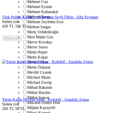
Mehmet Can
Mehmet Eymür
Mehmet Kabasakal
Mehmet Saray
Türk Politik Kültürü - Süleyman Seyfi Öğün - Alfa Yayınları
Stokta yok
Mehmet Seyfettin Erol
420
TL
336
TL
Meltem Sargın
Meriç Velidedeoğlu
Mert Mahir Göz
Stokta yok
Merve Kavakçı
Merve Seren
Metin Heper
Metin Kopar
Metin Özkan
Metin Özkaral
Mevlüt Uyanık
Michael Mann
Michael Zweig
Mihail Bakunin
Mithat Baydur
Mithat Sancar
Yarım Kalan Devrim Mısır - Kolektif - Anadolu Ajansı
Mücahit Özden Hun
Stokta yok
Müjdat Kayayerli
200
TL
50
TL
Münci Kapani