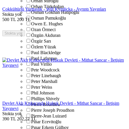
Orhan Miroğlu
Orhan Türkdoğan
Çokkültürlü Yurttaşlık - Will Kymlicka - Ayrıntı Yayınları
Osman Gökhan Hatipoğlu
Stokta yok
Osman Pamukoğlu
500
TL
200
TL
Owen E. Hughes
Ozan Örmeci
Stokta yok
Özgün Akduran
Özgür Sarı
Özlem Yüzak
Paul Blackledge
Paul Lafargue
Paul Virilio
Pete Woodcock
Peter Linebaugh
Peter Marshall
Peter Weiss
Phil Johnson
Phillips Shively
Devlet Aklı Kıskacında Hukuk Devleti - Mithat Sancar - İletişim
Pierre Bourdieu
Yayınevi
Pierre Joseph Proudhon
Stokta yok
Pierre-Jean Luizard
390
TL
202,22
TL
Pınar Ecevitoğlu
Pınar Erkem Gülboy