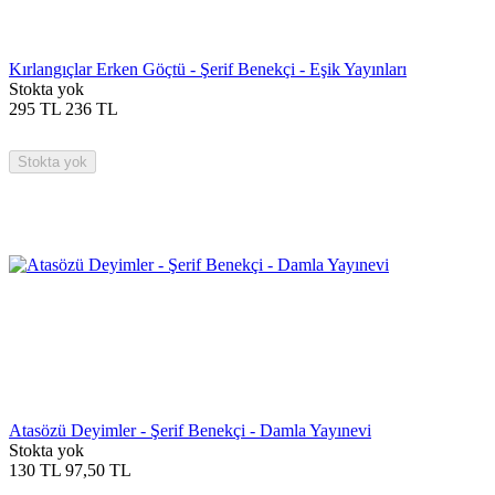
Kırlangıçlar Erken Göçtü - Şerif Benekçi - Eşik Yayınları
Stokta yok
295
TL
236
TL
Stokta yok
Atasözü Deyimler - Şerif Benekçi - Damla Yayınevi
Stokta yok
130
TL
97,50
TL