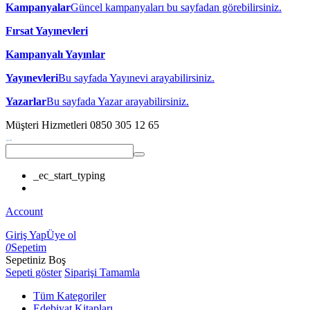
Kampanyalar
Güncel kampanyaları bu sayfadan görebilirsiniz.
Fırsat Yayınevleri
Kampanyalı Yayınlar
Yayınevleri
Bu sayfada Yayınevi arayabilirsiniz.
Yazarlar
Bu sayfada Yazar arayabilirsiniz.
Müşteri Hizmetleri
0850 305 12 65
_ec_start_typing
Account
Giriş Yap
Üye ol
0
Sepetim
Sepetiniz Boş
Sepeti göster
Siparişi Tamamla
Tüm Kategoriler
Edebiyat Kitapları