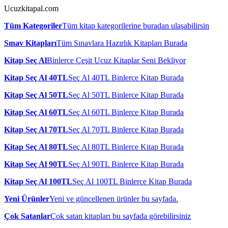
Ucuzkitapal.com
Tüm Kategoriler
Tüm kitap kategorilerine buradan ulaşabilirsin
Sınav Kitapları
Tüm Sınavlara Hazırlık Kitapları Burada
Kitap Seç Al
Binlerce Çeşit Ucuz Kitaplar Seni Bekliyor
Kitap Seç Al 40TL
Seç Al 40TL Binlerce Kitap Burada
Kitap Seç Al 50TL
Seç Al 50TL Binlerce Kitap Burada
Kitap Seç Al 60TL
Seç Al 60TL Binlerce Kitap Burada
Kitap Seç Al 70TL
Seç Al 70TL Binlerce Kitap Burada
Kitap Seç Al 80TL
Seç Al 80TL Binlerce Kitap Burada
Kitap Seç Al 90TL
Seç Al 90TL Binlerce Kitap Burada
Kitap Seç Al 100TL
Seç Al 100TL Binlerce Kitap Burada
Yeni Ürünler
Yeni ve güncellenen ürünler bu sayfada.
Çok Satanlar
Çok satan kitapları bu sayfada görebilirsiniz