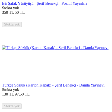
Bir Şafak Yürüyüşü - Şerif Benekçi - Pozitif Yayınları
Stokta yok
350
TL
50
TL
Stokta yok
Türkçe Sözlük (Karton Kapak) - Şerif Benekçi - Damla Yayınevi
Stokta yok
130
TL
97,50
TL
Stokta yok