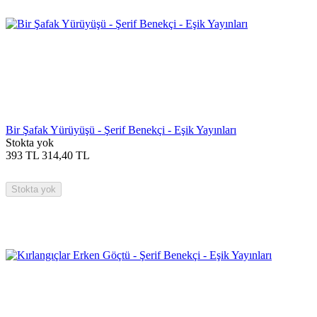
Bir Şafak Yürüyüşü - Şerif Benekçi - Eşik Yayınları
Stokta yok
393
TL
314,40
TL
Stokta yok