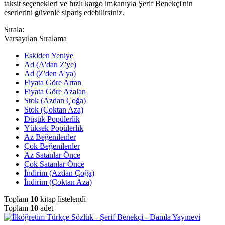
taksit seçenekleri ve hızlı kargo imkanıyla Şerif Benekçi'nin
eserlerini güvenle sipariş edebilirsiniz.
Sırala:
Varsayılan Sıralama
Eskiden Yeniye
Ad (A'dan Z'ye)
Ad (Z'den A'ya)
Fiyata Göre Artan
Fiyata Göre Azalan
Stok (Azdan Çoğa)
Stok (Çoktan Aza)
Düşük Popülerlik
Yüksek Popülerlik
Az Beğenilenler
Çok Beğenilenler
Az Satanlar Önce
Çok Satanlar Önce
İndirim (Azdan Çoğa)
İndirim (Çoktan Aza)
Toplam
10
kitap listelendi
Toplam
10
adet