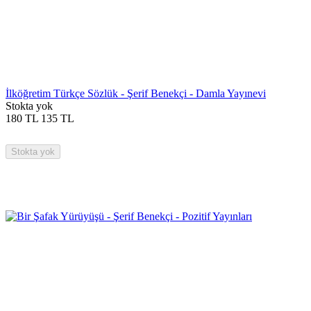
İlköğretim Türkçe Sözlük - Şerif Benekçi - Damla Yayınevi
Stokta yok
180
TL
135
TL
Stokta yok