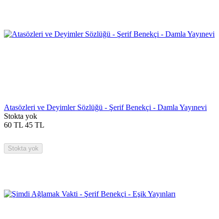
Atasözleri ve Deyimler Sözlüğü - Şerif Benekçi - Damla Yayınevi
Stokta yok
60
TL
45
TL
Stokta yok