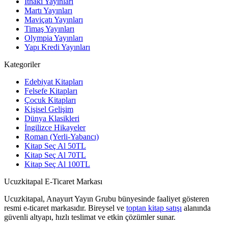
İthaki Yayınları
Martı Yayınları
Maviçatı Yayınları
Timaş Yayınları
Olympia Yayınları
Yapı Kredi Yayınları
Kategoriler
Edebiyat Kitapları
Felsefe Kitapları
Çocuk Kitapları
Kişisel Gelişim
Dünya Klasikleri
İngilizce Hikayeler
Roman (Yerli-Yabancı)
Kitap Seç Al 50TL
Kitap Seç Al 70TL
Kitap Seç Al 100TL
Ucuzkitapal E-Ticaret Markası
Ucuzkitapal, Anayurt Yayın Grubu bünyesinde faaliyet gösteren
resmi e-ticaret markasıdır. Bireysel ve
toptan kitap satışı
alanında
güvenli altyapı, hızlı teslimat ve etkin çözümler sunar.