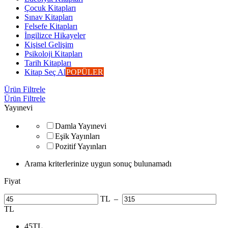
Çocuk Kitapları
Sınav Kitapları
Felsefe Kitapları
İngilizce Hikayeler
Kişisel Gelişim
Psikoloji Kitapları
Tarih Kitapları
Kitap Seç Al
POPÜLER
Ürün Filtrele
Ürün Filtrele
Yayınevi
Damla Yayınevi
Eşik Yayınları
Pozitif Yayınları
Arama kriterlerinize uygun sonuç bulunamadı
Fiyat
TL
–
TL
45
TL